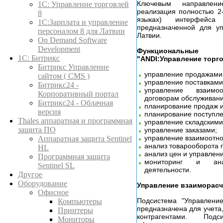
Ключевым направлен
1C: Управление торговлей
реализация полностью 2
8
языках) интерфейса
1С:Зарплата и управление
предназначенной для уп
персоналом 8 для Латвии
Латвии.
On Demand Software
Development
Функциональные 
1С: Битрикс
"ANDI:Управление торго
Битрикс Управление
управление продажами
сайтом ( CMS )
управление поставками
Битрикс24 -
управление взаим
Корпоративный портал
договорам обслуживан
Битрикс24 - Облачная
планирование продаж и
версия
планирование поступле
Thales аппаратная и программная
управление складскими
защита ПО
управление заказами;
управление взаимоотно
Аппаратная защита Sentinel
анализ товарооборота 
HL
анализ цен и управлен
Программная защита
мониторинг и ана
Sentinel SL
деятельности.
Другое
Оборудование
Управление взаиморасч
Офисное
Подсистема "Управление
Компьютеры
предназначена для учета,
Принтеры
контрагентами. Под
Мониторы