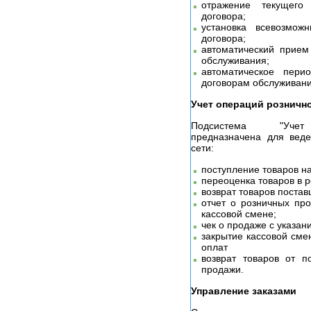
отражение текущего
договора;
установка всевозмо
договора;
автоматический прием
обслуживания;
автоматическое пери
договорам обслуживани
Учет операций розничн
Подсистема "Учет о
предназначена для веде
сети:
поступление товаров на
переоценка товаров в р
возврат товаров постав
отчет о розничных пр
кассовой смене;
чек о продаже с указан
закрытие кассовой сме
оплат
возврат товаров от п
продажи.
Управление заказами