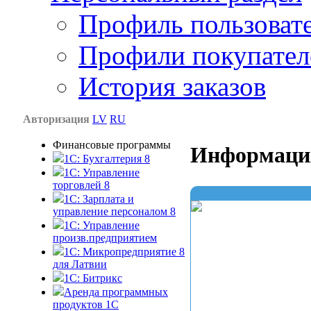
Профиль пользоват
Профили покупател
История заказов
Авторизация
LV
RU
Финансовые программы
Информаци
1С: Бухгалтерия 8
1C: Управление
торговлей 8
1C: Зарплата и
управление персоналом 8
1C: Управление
произв.предприятием
1С: Микропредприятие 8
для Латвии
1C: Битрикс
Аренда программных
продуктов 1С