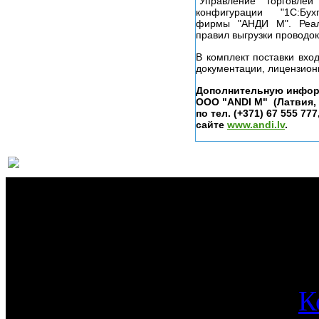
"Управление торгов
конфигурации "1С:Бухга
фирмы "АНДИ М". Реал
правил выгрузки проводо
В комплект поставки вхо
документации, лицензион
Дополнительную инфор
ООО "ANDI M" (Латвия, г.
по тел. (+371) 67 555 777
сайте
www.andi.lv
.
О 
К