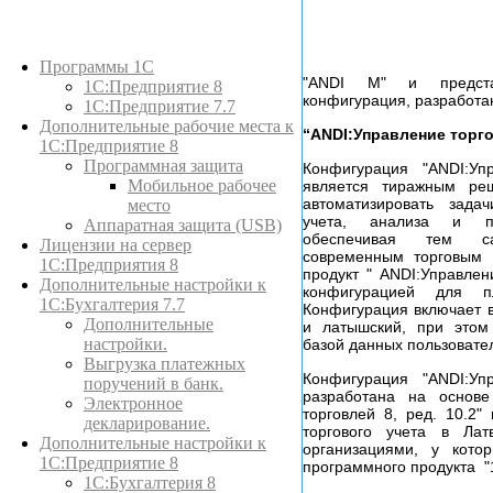
Каталог товаров
Программы 1С
"ANDI M" и предста
1С:Предприятие 8
конфигурация, разработан
1С:Предприятие 7.7
Дополнительные рабочие места к
“ANDI:Управление торго
1С:Предприятие 8
Программная защита
Конфигурация "ANDI:Уп
Мобильное рабочее
является тиражным ре
автоматизировать зада
место
учета, анализа и пл
Аппаратная защита (USB)
обеспечивая тем с
Лицензии на сервер
современным торговым 
1С:Предприятия 8
продукт " ANDI:Управлен
Дополнительные настройки к
конфигурацией для п
1С:Бухгалтерия 7.7
Конфигурация включает в
Дополнительные
и латышский, при этом
настройки.
базой данных пользовате
Выгрузка платежных
Конфигурация "ANDI:Уп
поручений в банк.
разработана на основе
Электронное
торговлей 8, ред. 10.2"
декларирование.
торгового учета в Ла
Дополнительные настройки к
организациями, у кото
1С:Предприятие 8
программного продукта "
1С:Бухгалтерия 8