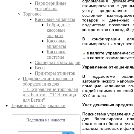
оформления документо
Периферийные
взаиморасчетов с данны
устройства
учету, предоставляет
Торговое
состоянии взаиморасч
Кассовые аппараты
товаров и денежных с
Гибридные
подсистема позволяет о
контрагентов по каждой с
кассовые
апараты
В конфигурации для
Кассовые
взаиморасчеты могут вест
аппараты
Кассовые
в валюте управленческо
системы
в валюте взаиморасчет
Сканеры штрих-кодов
Управление отношениям
Весы
Принтеры этикеток
В подсистеме реали
Подключение торгового
автоматического напоми
оборудования для
помощью календаря пол
"1С:Управление торговлей
стадий взаимоотношений 
для Балтии", "1С:Розница
XYZ-анализ.
для Батии"
Учет денежных средств
Терминалы и Инфокиоски
Подсистема управления 
для балансировки пл
Подписка на новости
платежного оборота, учет
анализа плановых и факт