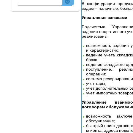
В конфигурации предус
видам – наличные, безнал
Управление запасами
Подсистема "Управлен
ведения оперативного уче
реализованы:
возможность ведения у
и характеристик;
ведение учета складски
брака;
ведение складского орд
поступление, реали
операции;
система резервировани
учет тары;
учет дополнительных р
учет импортных товаров
Управление взаимо
договорам обслуживан
возможность заключ
обслуживание;
быстрый поиск договор
клиента, адреса подключ