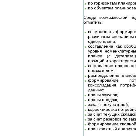
по горизонтам планиро
по объектам планирова
Среди возможностей по
отметить:
возможность формиров
различным сценариям с
одного плана;
составление как обоб
уровня номенклатурны
планов (с детализа
позиций и характеристи
составление планов п
показателям;
распределение плановы
формирование по
консолидация потреб
данных:
планы закупок;
планы продаж;
заказы покупателей;
корректировка потребн
за счет текущих складск
за счет резервов по за
формирование сводной
план-фактный анализ з