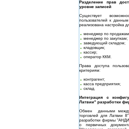
Разделение прав дос
уровне записей
Существует возможн
пользователей к данным
реализована настройка д
менеджер по продажам
менеджер по закупкам;
заведующий складом;
кладовщик;
кассир;
оператор ККМ.
Права доступа пользо
критериям:
контрагент;
касса предприятия;
склад.
Интеграция с конфигу
Латвии" разработки ф
Обмен данными между 
торговлей для Латвии 8
разработки фирмы "АНДИ
о первичных докумен