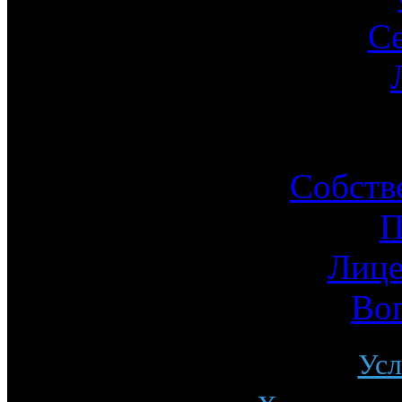
С
Ин
Собств
П
Лице
Во
Усл