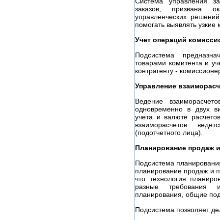
Система управления за
заказов, призвана о
управленческих решений
помогать выявлять узкие 
Учет операций комисси
Подсистема предназна
товарами комитента и уч
контрагенту - комиссионе
Управление взаиморасч
Ведение взаиморасчет
одновременно в двух ви
учета и валюте расчето
взаиморасчетов веде
(подотчетного лица).
Планирование продаж и
Подсистема планирования
планирование продаж и п
что технология планиро
разные требования 
планирования, общие под
Подсистема позволяет де