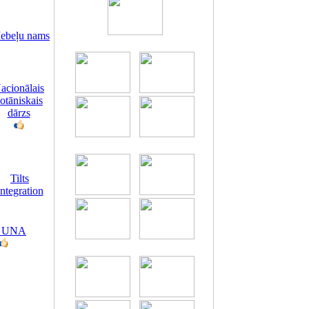
ebeļu nams
acionālais
otāniskais
dārzs
Tilts
Integration
 UNA