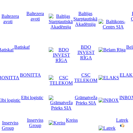
Baltezera
Baltijas
avoti
Starptautiskā
C
Akadēmija
Batiskaf
BDO
Bel
INVEST
RĪGA
BONITTA
CSC
ELAK
TELEKOM
Elbi logistic
Grāmatveža
INBO
Prieks SIA
Inserviss
Kreiss
Latrek
Group