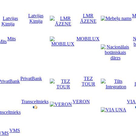
Latvijas
LMR
M
Ķimija
ĀZENE
Mits
MOBILUX
N
b
PrivatBank
TEZ
TOUR
Transceltnieks
VERON
VIA
VMS