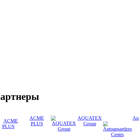
артнеры
ACME
AQUATEX
Au
PLUS
Group