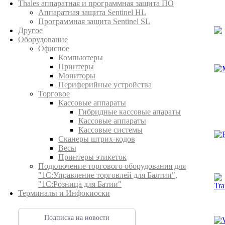
Thales аппаратная и программная защита ПО
Аппаратная защита Sentinel HL
Программная защита Sentinel SL
Другое
Оборудование
Офисное
Компьютеры
Принтеры
Мониторы
Периферийные устройства
Торговое
Кассовые аппараты
Гибридные кассовые апараты
Кассовые аппараты
Кассовые системы
Сканеры штрих-кодов
Весы
Принтеры этикеток
Подключение торгового оборудования для
"1С:Управление торговлей для Балтии",
"1С:Розница для Батии"
Терминалы и Инфокиоски
Подписка на новости