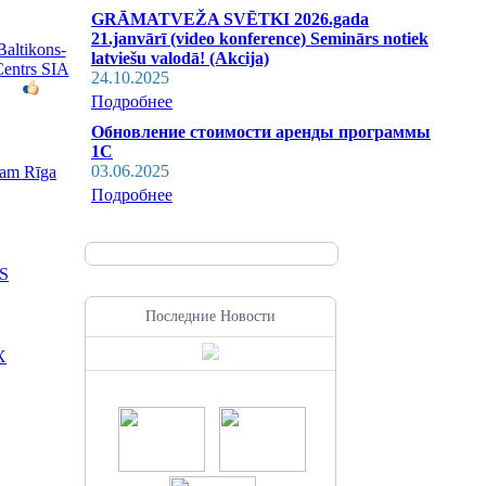
GRĀMATVEŽA SVĒTKI 2026.gada
21.janvārī (video konference) Seminārs notiek
Baltikons-
latviešu valodā! (Akcija)
entrs SIA
24.10.2025
Подробнее
Обновление стоимости аренды программы
1С
03.06.2025
am Rīga
Подробнее
S
Последние Новости
X