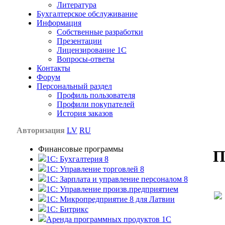
Литература
Бухгалтерское обслуживание
Информация
Собственные разработки
Презентации
Лицензирование 1С
Вопросы-ответы
Контакты
Форум
Персональный раздел
Профиль пользователя
Профили покупателей
История заказов
Авторизация
LV
RU
Финансовые программы
П
1С: Бухгалтерия 8
1C: Управление торговлей 8
1C: Зарплата и управление персоналом 8
1C: Управление произв.предприятием
1С: Микропредприятие 8 для Латвии
1C: Битрикс
Аренда программных продуктов 1С