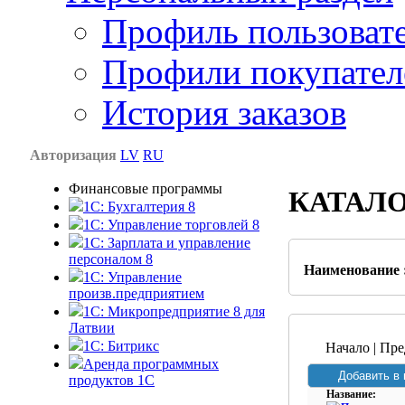
Профиль пользоват
Профили покупател
История заказов
Авторизация
LV
RU
Финансовые программы
КАТАЛ
1С: Бухгалтерия 8
1C: Управление торговлей 8
1C: Зарплата и управление
персоналом 8
Наименование 
1C: Управление
произв.предприятием
1С: Микропредприятие 8 для
Латвии
1C: Битрикс
Начало | Пре
Аренда программных
продуктов 1С
Название: