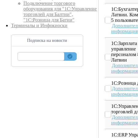
Подключение торгового
оборудования для "1С:Управление
1С:Бухгалте
торговлей для Балтии",
Латвии. Ком
"1С:Розница для Батии"
5 пользоват
Терминалы и Инфокиоски
Дополнител
информация
Подписка на новости
1С:Зарплата
управление
персоналом 
Латвии
Дополнител
информация
1С:Розница 
Дополнител
информация
1С:Управле
торговлей д
Дополнител
информация
1С:ERP Упр