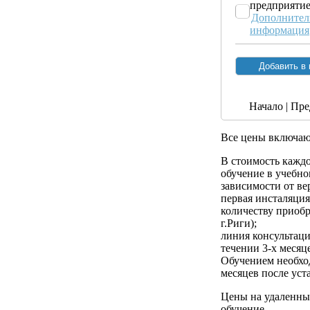
предприяти
Дополнител
информация
Начало | Пре
Все цены включа
В стоимость кажд
обучение в учебном
зависимости от ве
первая инсталяци
количеству приобр
г.Риги);
линия консультац
течении 3-х месяц
Обучением необход
месяцев после ус
Цены на удаленны
обучение.