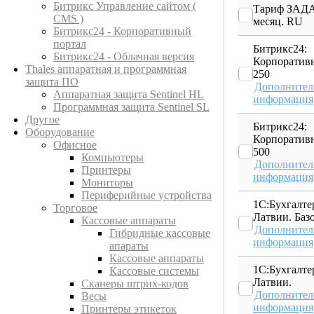
Битрикс Управление сайтом (
Тариф ЗАД
CMS )
месяц. RU
Битрикс24 - Корпоративный
портал
Битрикс24:
Битрикс24 - Облачная версия
Корпоратив
Thales аппаратная и программная
250
защита ПО
Дополнител
Аппаратная защита Sentinel HL
информация
Программная защита Sentinel SL
Другое
Битрикс24:
Оборудование
Корпоратив
Офисное
500
Компьютеры
Дополнител
Принтеры
информация
Мониторы
Периферийные устройства
1С:Бухгалте
Торговое
Латвии. Баз
Кассовые аппараты
Дополнител
Гибридные кассовые
информация
апараты
Кассовые аппараты
1С:Бухгалте
Кассовые системы
Латвии.
Сканеры штрих-кодов
Дополнител
Весы
информация
Принтеры этикеток