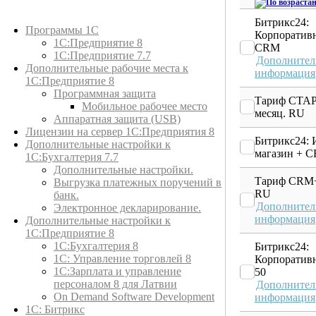
Каталог товаров
Битрикс24:
Программы 1С
Корпоратив
1С:Предприятие 8
CRM
1С:Предприятие 7.7
Дополнител
Дополнительные рабочие места к
информация
1С:Предприятие 8
Программная защита
Тариф СТАР
Мобильное рабочее место
месяц. RU
Аппаратная защита (USB)
Лицензии на сервер 1С:Предприятия 8
Битрикс24: 
Дополнительные настройки к
магазин + 
1С:Бухгалтерия 7.7
Дополнительные настройки.
Тариф CRM+
Выгрузка платежных поручений в
RU
банк.
Дополнител
Электронное декларирование.
информация
Дополнительные настройки к
1С:Предприятие 8
1С:Бухгалтерия 8
Битрикс24:
1C: Управление торговлей 8
Корпоратив
1С:Зарплата и управление
50
персоналом 8 для Латвии
Дополнител
On Demand Software Development
информация
1С: Битрикс