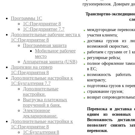
грузоперевозок. Доверьте д
Каталог товаров
Транспортно-экспедици
Программы 1С
сл
1С:Предприятие 8
1С:Предприятие 7.7
междугородные перевозки
Дополнительные рабочие места к
участия клиента;
1С:Предприятие 8
доставка грузов из л
Программная защита
возможной скоростью;
Мобильное рабочее
работаем с грузами от 1 к
место
регулярные рейсы;
Аппаратная защита (USB)
полное оформление тамо
Лицензии на сервер
в ЕС;
1С:Предприятия 8
возможность работать
Дополнительные настройки к
контракту;
1С:Бухгалтерия 7.7
подготовка грузов к пере
Дополнительные
страхование грузов;
настройки.
возврат сопроводительны
Выгрузка платежных
поручений в банк.
Перевозка и доставка 
Электронное
одним из основных н
декларирование.
Возможность достав
Дополнительные настройки к
позволяет снизить з
1С:Предприятие 8
перевозки.
1С:Бухгалтерия 8