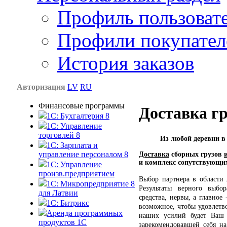
Профиль пользоват
Профили покупател
История заказов
Авторизация
LV
RU
Финансовые программы
Доставка гр
1С: Бухгалтерия 8
1C: Управление
торговлей 8
Из любой деревни в
1C: Зарплата и
управление персоналом 8
Доставка
сборных грузов
и комплекс сопутствующих
1C: Управление
произв.предприятием
Выбор партнера в области 
1С: Микропредприятие 8
Результаты верного выбо
для Латвии
средства, нервы, а главное
1C: Битрикс
возможное, чтобы удовлетв
Аренда программных
наших усилий будет Ваш
продуктов 1С
зарекомендовавшей себя н