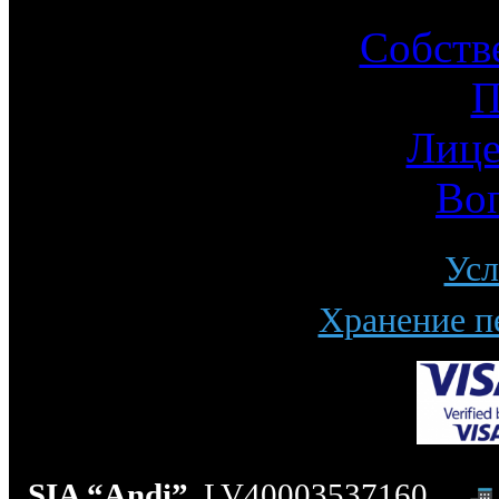
Собств
П
Лице
Во
Усл
Хранение п
SIA “Andi”
, LV40003537160