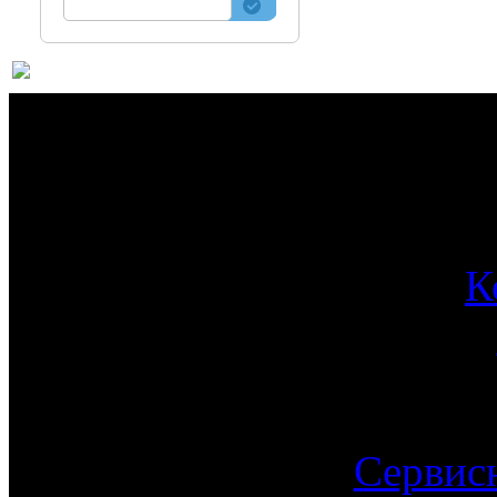
О 
К
Сервис