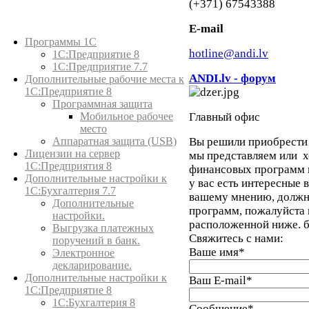
(+371) 67543388
E-mail
Каталог товаров
Программы 1С
hotline@andi.lv
1С:Предприятие 8
1С:Предприятие 7.7
ANDI.lv - форум
Дополнительные рабочие места к
Keyboard 
1С:Предприятие 8
Программная защита
Главный офис
Мобильное рабочее
место
Вы решили приобрести 
Аппаратная защита (USB)
Лицензии на сервер
мы представляем или х
1С:Предприятия 8
финансовых программ н
Дополнительные настройки к
у вас есть интересные 
1С:Бухгалтерия 7.7
вашему мнению, должны
Дополнительные
программ, пожалуйста
настройки.
расположенной ниже. б
Выгрузка платежных
Свяжитесь с нами:
поручений в банк.
Ваше имя
*
Электронное
декларирование.
Дополнительные настройки к
Ваш E-mail
*
1С:Предприятие 8
1С:Бухгалтерия 8
Сообщение
*