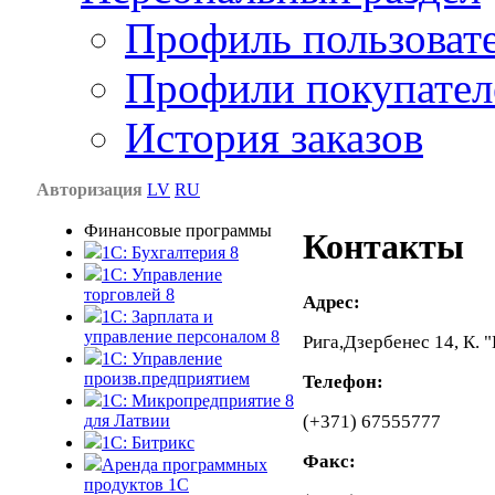
Профиль пользоват
Профили покупател
История заказов
Авторизация
LV
RU
Финансовые программы
Контакты
1С: Бухгалтерия 8
1C: Управление
торговлей 8
Адрес:
1C: Зарплата и
управление персоналом 8
Рига,Дзербенес 14, К. "
1C: Управление
произв.предприятием
Телефон:
1С: Микропредприятие 8
(+371) 67555777
для Латвии
1C: Битрикс
Факс:
Аренда программных
продуктов 1С