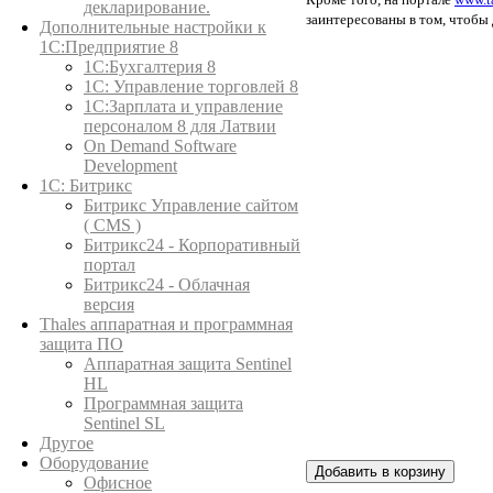
декларирование.
заинтересованы в том, чтобы 
Дополнительные настройки к
1С:Предприятие 8
1С:Бухгалтерия 8
1C: Управление торговлей 8
1С:Зарплата и управление
персоналом 8 для Латвии
On Demand Software
Development
1С: Битрикс
Битрикс Управление сайтом
( CMS )
Битрикс24 - Корпоративный
портал
Битрикс24 - Облачная
версия
Thales аппаратная и программная
защита ПО
Аппаратная защита Sentinel
HL
Программная защита
Sentinel SL
Другое
Оборудование
Добавить в корзину
Офисное