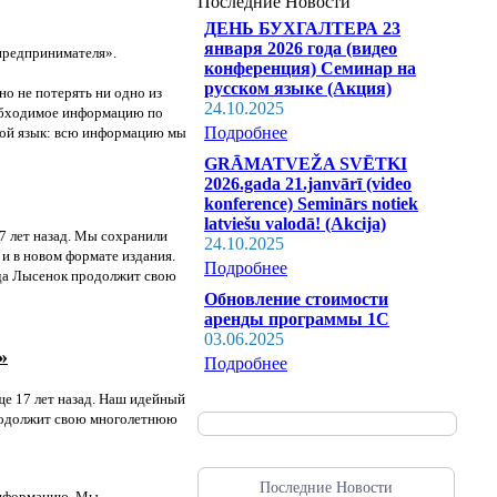
Последние Новости
ДЕНЬ БУХГАЛТЕРА 23
января 2026 года (видео
 предпринимателя».
конференция) Семинар на
русском языке (Акция)
о не потерять ни одно из
24.10.2025
еобходимое информацию по
Подробнее
овой язык: всю информацию мы
GRĀMATVEŽA SVĒTKI
2026.gada 21.janvārī (video
konference) Seminārs notiek
latviešu valodā! (Akcija)
7 лет назад. Мы сохранили
24.10.2025
и в новом формате издания.
Подробнее
да Лысенок продолжит свою
Обновление стоимости
аренды программы 1С
03.06.2025
»
Подробнее
ще 17 лет назад. Наш идейный
продолжит свою многолетнюю
Последние Новости
информацию. Мы