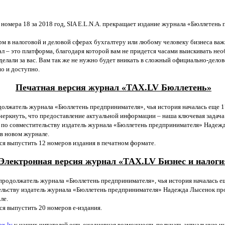
 номера 18 за 2018 год, SIA E.L.N.A. прекращает издание журнала «Бюллетень
м в налоговой и деловой сферах бухгалтеру или любому человеку бизнеса важн
ал – это платформа, благодаря которой вам не придется часами выискивать н
сделали за вас. Вам так же не нужно будет вникать в сложный официально-дел
но и доступно.
Печатная версия журнал «TAX.LV Бюллетень»
должатель журнала «Бюллетень предпринимателя», чья история началась еще 1
черкнуть, что предоставление актуальной информации – наша ключевая задача 
 по совместительству издатель журнала «Бюллетень предпринимателя» Надеж
в новом журнале.
тся выпустить 12 номеров издания в печатном формате.
Электронная версия журнал «TAX.LV Бизнес и налоги
продолжатель журнала «Бюллетень предпринимателя», чья история началась е
тельству издатель журнала «Бюллетень предпринимателя» Надежда Лысенок 
ле.
тся выпустить 20 номеров е-издания.
ax.lv
у наших читателей есть ежедневная возможность получать актуальную 