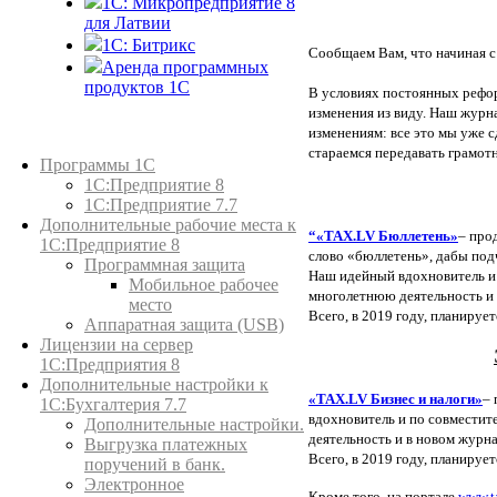
1С: Микропредприятие 8
для Латвии
1C: Битрикс
Сообщаем Вам, что начиная с
Аренда программных
продуктов 1С
В условиях постоянных рефор
изменения из виду. Наш журн
изменениям: все это мы уже 
Каталог товаров
стараемся передавать грамот
Программы 1С
1С:Предприятие 8
1С:Предприятие 7.7
Дополнительные рабочие места к
“«TAX.LV Бюллетень»
– про
1С:Предприятие 8
слово «бюллетень», дабы под
Программная защита
Наш идейный вдохновитель и
Мобильное рабочее
многолетнюю деятельность и 
место
Всего, в 2019 году, планируе
Аппаратная защита (USB)
Лицензии на сервер
1С:Предприятия 8
Дополнительные настройки к
«TAX.LV Бизнес и налоги»
– 
1С:Бухгалтерия 7.7
вдохновитель и по совмести
Дополнительные настройки.
деятельность и в новом журна
Выгрузка платежных
Всего, в 2019 году, планируе
поручений в банк.
Электронное
Кроме того, на портале
www.t