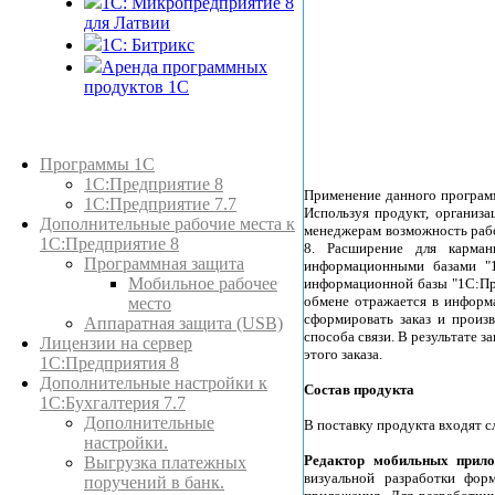
1С: Микропредприятие 8
для Латвии
1C: Битрикс
Аренда программных
продуктов 1С
Каталог товаров
Программы 1С
1С:Предприятие 8
Применение данного програм
1С:Предприятие 7.7
Используя продукт, организ
Дополнительные рабочие места к
менеджерам возможность рабо
1С:Предприятие 8
8. Расширение для карма
Программная защита
информационными базами "1
Мобильное рабочее
информационной базы "1С:Пре
обмене отражается в информа
место
сформировать заказ и произ
Аппаратная защита (USB)
способа связи. В результате 
Лицензии на сервер
этого заказа.
1С:Предприятия 8
Дополнительные настройки к
Состав продукта
1С:Бухгалтерия 7.7
Дополнительные
В поставку продукта входят
настройки.
Редактор мобильных прил
Выгрузка платежных
визуальной разработки фор
поручений в банк.