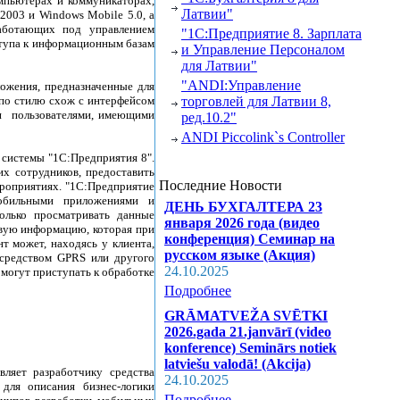
мпьютерах и коммуникаторах,
Латвии"
003 и Windows Mobile 5.0, а
аботающих под управлением
"1С:Предприятие 8. Зарплата
тупа к информационным базам
и Управление Персоналом
для Латвии"
"ANDI:Управление
ожения, предназначенные для
по стилю схож с интерфейсом
торговлей для Латвии 8,
ен пользователями, имеющими
ред.10.2"
ANDI Piccolink`s Controller
системы "1С:Предприятия 8".
х сотрудников, предоставить
Последние Новости
ероприятиях. "1С:Предприятие
обильными приложениями и
ДЕНЬ БУХГАЛТЕРА 23
олько просматривать данные
января 2026 года (видео
овую информацию, которая при
конференция) Семинар на
т может, находясь у клиента,
русском языке (Акция)
осредством GPRS или другого
24.10.2025
 могут приступать к обработке
Подробнее
GRĀMATVEŽA SVĒTKI
2026.gada 21.janvārī (video
konference) Seminārs notiek
latviešu valodā! (Akcija)
ляет разработчику средства
24.10.2025
для описания бизнес-логики
Подробнее