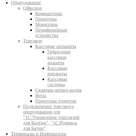
Оборудование
Офисное
Компьютеры
Принтеры
Мониторы
Периферийные
устройства
Торговое
Кассовые аппараты
Гибридные
кассовые
апараты
Кассовые
аппараты
Кассовые
системы
Сканеры штрих-кодов
Весы
Принтеры этикеток
Подключение торгового
оборудования для
"1С:Управление торговлей
для Балтии", "1С:Розница
для Батии"
Терминалы и Инфокиоски