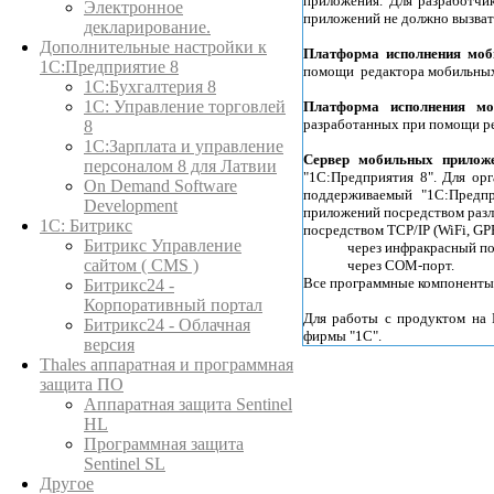
приложения. Для разработчи
Электронное
приложений не должно вызват
декларирование.
Дополнительные настройки к
Платформа исполнения мо
1С:Предприятие 8
помощи редактора мобильных
1С:Бухгалтерия 8
1C: Управление торговлей
Платформа исполнения м
разработанных при помощи ре
8
1С:Зарплата и управление
Сервер мобильных прилож
персоналом 8 для Латвии
"1С:Предприятия 8". Для ор
On Demand Software
поддерживаемый "1С:Предп
Development
приложений посредством разл
1С: Битрикс
посредством TCP/IP (WiFi, GP
Битрикс Управление
через инфракрасный п
сайтом ( CMS )
через COM-порт.
Все программные компоненты, 
Битрикс24 -
Корпоративный портал
Для работы с продуктом на 
Битрикс24 - Облачная
фирмы "1С".
версия
Thales аппаратная и программная
защита ПО
Аппаратная защита Sentinel
HL
Программная защита
Sentinel SL
Другое