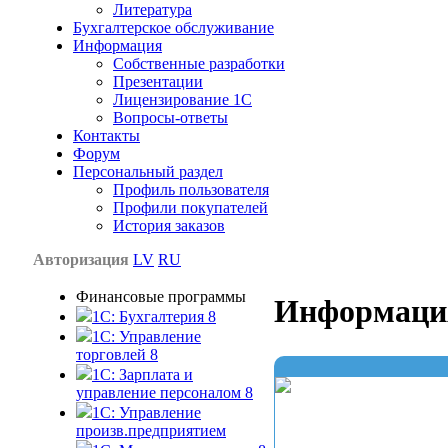
Литература
Бухгалтерское обслуживание
Информация
Собственные разработки
Презентации
Лицензирование 1С
Вопросы-ответы
Контакты
Форум
Персональный раздел
Профиль пользователя
Профили покупателей
История заказов
Авторизация
LV
RU
Финансовые программы
Информаци
1С: Бухгалтерия 8
1C: Управление
торговлей 8
1C: Зарплата и
управление персоналом 8
1C: Управление
произв.предприятием