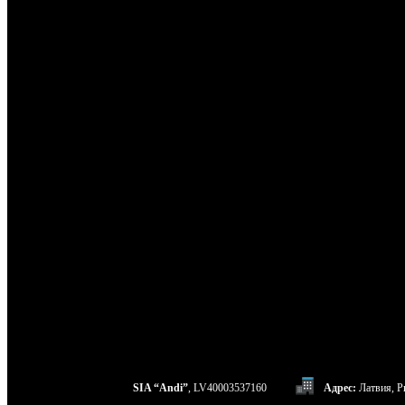
SIA “Andi”
, LV40003537160
Адрес:
Латвия, Ри