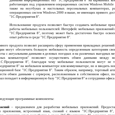
данными информационных баз "1С:Предприятия 8" на карманных ко
работающих под управлением операционных систем Windows Mobile 2
также на ноутбуках и настольных персональных компьютерах, р
операционных систем Windows 2000 и выше, не имеющих прямого дос
"1С:Предприятия 8".
Использование продукта позволяет быстро создавать мобильные прил
работы мобильных пользователей. Интерфейс мобильных приложений 
"1С:Предприятия 8", поэтому может быть достаточно быстро осво
опыт работы в среде "1С:Предприятие 8".
много продукта позволит расширить сферу применения прикладных решений 
ации могут обеспечить большую мобильность определенным категориям свои
ты с актуальными данными в деловых поездках и на различных выездных м
нных компьютеров" позволяет осуществлять обмен данными между м
С:Предприятия 8", благодаря чему мобильные пользователи могут не т
дприятие 8" на мобильном компьютере или коммуникаторе, но и вводить н
ционной базе "1С:Предприятия 8". Таким образом, например, торговый аген
вести обмен данными с сервером, расположенным в собственном офисе, п
заказ попадает в информационную базу "1С:Предприятия 8" и сотрудники офиса
 следующие программные компоненты:
ожений
– предназначен для разработки мобильных приложений. Предостав
м приложения, встроенный язык, схожий с языком "1С:Предприятия 8", 