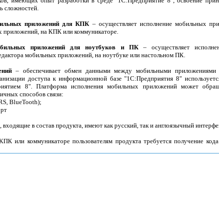
ков, имеющих опыт разработки в среде "1С:Предприятие 8", освоение при
ь сложностей.
бильных приложений для КПК
– осуществляет исполнение мобильных при
 приложений, на КПК или коммуникаторе.
обильных приложений для ноутбуков и ПК
– осуществляет исполне
дактора мобильных приложений, на ноутбуке или настольном ПК.
ений
– обеспечивает обмен данными между мобильными приложениями
ганизации доступа к информационной базе "1С:Предприятия 8" использует
риятием 8". Платформа исполнения мобильных приложений может обращ
ичных способов связи:
RS, BlueTooth);
орт
входящие в состав продукта, имеют как русский, так и англоязычный интерфе
КПК или коммуникаторе пользователям продукта требуется получение кода 