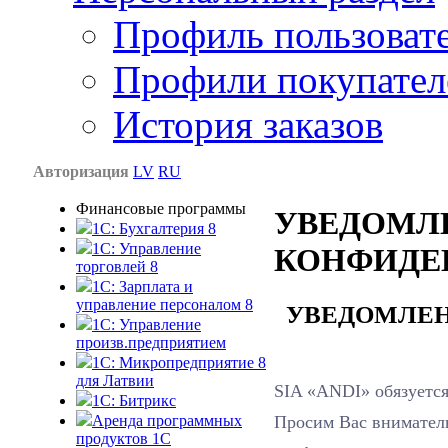
Профиль пользоват
Профили покупател
История заказов
Авторизация
LV
RU
Финансовые программы
УВЕДОМЛ
1С: Бухгалтерия 8
1C: Управление
КОНФИДЕ
торговлей 8
1C: Зарплата и
управление персоналом 8
УВЕДОМЛЕН
1C: Управление
произв.предприятием
1С: Микропредприятие 8
для Латвии
SIA «ANDI» обязуетс
1C: Битрикс
Просим Вас внимател
Аренда программных
продуктов 1С