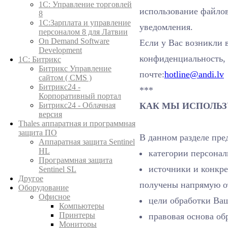
1C: Управление торговлей
использование файлов
8
1С:Зарплата и управление
уведомления.
персоналом 8 для Латвии
On Demand Software
Если у Вас возникли 
Development
конфиденциальность, 
1С: Битрикс
Битрикс Управление
почте:
hotline@andi.lv
сайтом ( CMS )
Битрикс24 -
***
Корпоративный портал
КАК МЫ ИСПОЛЬ
Битрикс24 - Облачная
версия
Thales аппаратная и программная
защита ПО
В данном разделе пр
Аппаратная защита Sentinel
HL
категории персонал
Программная защита
источники и конкре
Sentinel SL
Другое
получены напрямую о
Оборудование
Офисное
цели обработки Ва
Компьютеры
Принтеры
правовая основа об
Мониторы