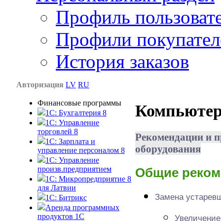
Профиль пользоват
Профили покупател
История заказов
Авторизация
LV
RU
Финансовые программы
Компьюте
1С: Бухгалтерия 8
1C: Управление
торговлей 8
Рекомендации и 
1C: Зарплата и
оборудования
управление персоналом 8
1C: Управление
произв.предприятием
Общие реком
1С: Микропредприятие 8
для Латвии
Замена устаревш
1C: Битрикс
Аренда программных
продуктов 1С
Увеличен