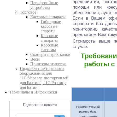
предприятия, посто
Периферийные
помощи или консу
устройства
Торговое
обеспечения, аудит 
Кассовые аппараты
Если в Вашем офис
Гибридные
сервера и баз данн
кассовые
мониторинг, качес
апараты
предлагаем Вам таку
Кассовые
аппараты
Стоимость выше пе
Кассовые
случае.
системы
Требовани
Сканеры штрих-кодов
Весы
работы с 
Принтеры этикеток
Подключение торгового
оборудования для
"1С:Управление торговлей
для Балтии", "1С:Розница
для Батии"
Терминалы и Инфокиоски
Подписка на новости
Рекомендуемый
размер базы
предприятия