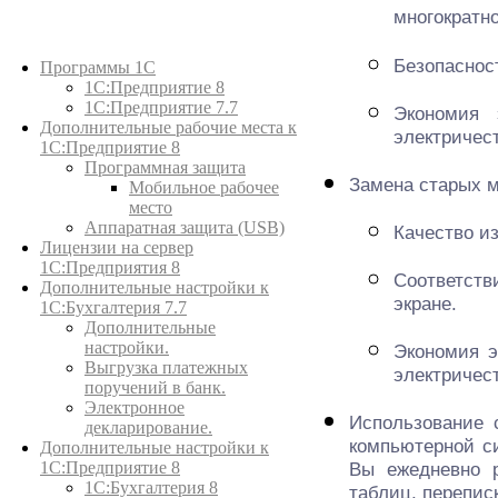
многократн
Каталог товаров
Безопаснос
Программы 1С
1С:Предприятие 8
1С:Предприятие 7.7
Экономия 
Дополнительные рабочие места к
электричес
1С:Предприятие 8
Программная защита
Замена старых м
Мобильное рабочее
место
Аппаратная защита (USB)
Качество и
Лицензии на сервер
1С:Предприятия 8
Соответст
Дополнительные настройки к
экране.
1С:Бухгалтерия 7.7
Дополнительные
настройки.
Экономия э
Выгрузка платежных
электричес
поручений в банк.
Электронное
Использование 
декларирование.
компьютерной с
Дополнительные настройки к
1С:Предприятие 8
Вы ежедневно р
1С:Бухгалтерия 8
таблиц, перепис