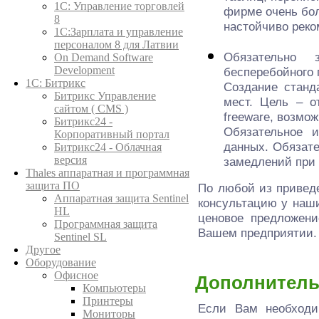
1C: Управление торговлей
фирме очень бо
8
настойчиво реко
1С:Зарплата и управление
персоналом 8 для Латвии
Обязательно 
On Demand Software
Development
бесперебойного 
1С: Битрикс
Создание станд
Битрикс Управление
мест. Цель – о
сайтом ( CMS )
freeware, возмо
Битрикс24 -
Обязательное 
Корпоративный портал
данных. Обязате
Битрикс24 - Облачная
версия
замедлений при 
Thales аппаратная и программная
защита ПО
По любой из привед
Аппаратная защита Sentinel
консультацию у наш
HL
ценовое предложени
Программная защита
Вашем предприятии.
Sentinel SL
Другое
Оборудование
Офисное
Дополнитель
Компьютеры
Принтеры
Если Вам необходи
Мониторы