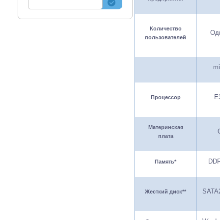
Количество
Од
пользователей
mi
E
Процессор
Материнская
плата
DDR
Память
*
SATA2
Жесткий диск
**