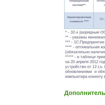
Wind
Операционная
система
***
Ориентировочная
От 
стоимость *****
* - 32-x разрядные 
** - указаны минима
*** - 1С:Предприяти
**** - оптимальная 
(обязательно наличи
***** - в таблице пр
на 20 апреля 2012 го
устройство от 12 Ls
обновлениями и обяз
компьютера клиенту 
Дополнитель