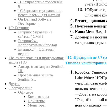
1C: Управление торговлей
учета (Прило
8
1С:Бухгалтер
1С:Зарплата и управление
персоналом 8 для Латвии
Описание ко
On Demand Software
Регистрационная 
Development
Почтовый конвер
1С: Битрикс
Ключ
MemoHasp-
Битрикс Управление
сайтом ( CMS )
Договор
на постав
Битрикс24 -
материалов фирмы 
Корпоративный портал
Битрикс24 - Облачная
версия
"1С:Предприятие 7.7 (с
Thales аппаратная и программная
защита ПО
Типовая конфигурация
Аппаратная защита Sentinel
HL
Коробка
: Универса
Программная защита
LabelWriter: "1С:П
Sentinel SL
учет. Типовая конф
Другое
Оборудование
пользователей на н
Офисное
—2002 гг. на коро
Компьютеры
"Старый и новый пл
Принтеры
новую наклейку —
Мониторы