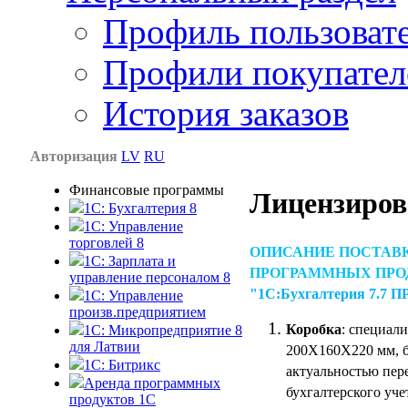
Профиль пользоват
Профили покупател
История заказов
Авторизация
LV
RU
Финансовые программы
Лицензиров
1С: Бухгалтерия 8
1C: Управление
торговлей 8
ОПИСАНИЕ ПОСТАВ
1C: Зарплата и
ПРОГРАММНЫХ ПРО
управление персоналом 8
"1С:Бухгалтерия 7.7 
1C: Управление
произв.предприятием
Коробка
: специали
1С: Микропредприятие 8
для Латвии
200Х160Х220 мм, бе
1C: Битрикс
актуальностью пер
Аренда программных
бухгалтерского уче
продуктов 1С