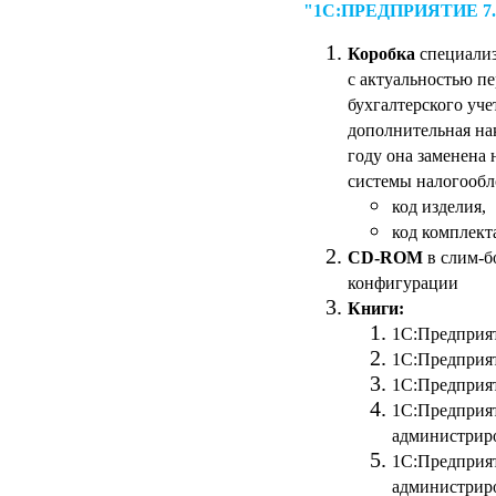
"1С:ПРЕДПРИЯТИЕ 
Коробка
специализ
с актуальностью пе
бухгалтерского уче
дополнительная на
году она заменена
системы налогообл
код изделия,
код комплект
CD-ROM
в слим-б
конфигурации
Книги:
1С:Предприят
1С:Предприят
1С:Предприят
1С:Предприят
администриро
1С:Предприят
администриро