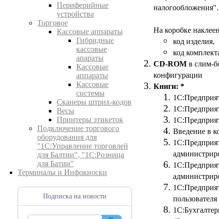
Периферийные
налогообложения"
устройства
Торговое
На коробке наклее
Кассовые аппараты
Гибридные
код изделия,
кассовые
код комплект
апараты
CD-ROM
в слим-б
Кассовые
конфигурации
аппараты
Кассовые
Книги: *
системы
1С:Предприят
Сканеры штрих-кодов
1С:Предприят
Весы
Принтеры этикеток
1С:Предприят
Подключение торгового
Введение в к
оборудования для
1С:Предприят
"1С:Управление торговлей
администриро
для Балтии", "1С:Розница
для Батии"
1С:Предприят
Терминалы и Инфокиоски
администриро
1С:Предприят
Подписка на новости
пользователя
1С:Бухгалтер