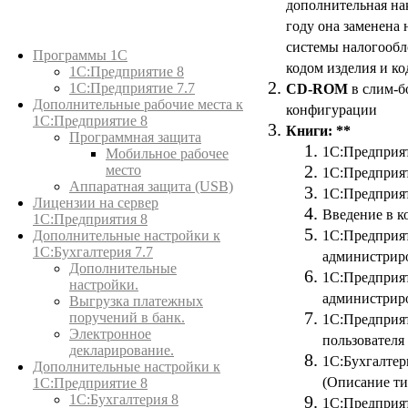
дополнительная на
году она заменена
Каталог товаров
системы налогообл
Программы 1С
кодом изделия и ко
1С:Предприятие 8
1С:Предприятие 7.7
CD-ROM
в слим-б
Дополнительные рабочие места к
конфигурации
1С:Предприятие 8
Книги: **
Программная защита
1С:Предприят
Мобильное рабочее
место
1С:Предприят
Аппаратная защита (USB)
1С:Предприят
Лицензии на сервер
Введение в к
1С:Предприятия 8
1С:Предприят
Дополнительные настройки к
1С:Бухгалтерия 7.7
администриро
Дополнительные
1С:Предприят
настройки.
администриро
Выгрузка платежных
поручений в банк.
1С:Предприят
Электронное
пользователя
декларирование.
1С:Бухгалтер
Дополнительные настройки к
(Описание ти
1С:Предприятие 8
1С:Бухгалтерия 8
1С:Предприят