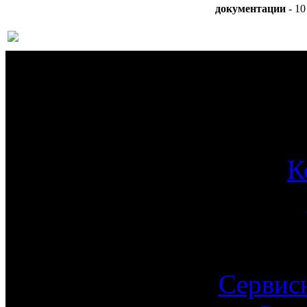
документации
- 10
О 
К
Сервис