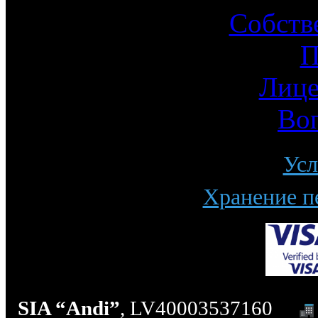
Собств
П
Лице
Во
Усл
Хранение п
SIA “Andi”
, LV40003537160