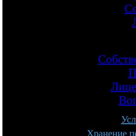
С
Ин
Собств
П
Лице
Во
Усл
Хранение п