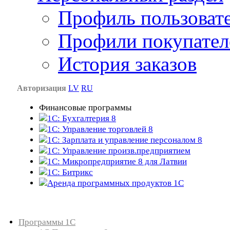
Профиль пользоват
Профили покупател
История заказов
Авторизация
LV
RU
Финансовые программы
1С: Бухгалтерия 8
1C: Управление торговлей 8
1C: Зарплата и управление персоналом 8
1C: Управление произв.предприятием
1С: Микропредприятие 8 для Латвии
1C: Битрикс
Аренда программных продуктов 1С
Каталог товаров
Программы 1С