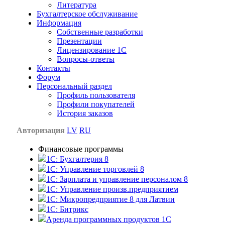
Литература
Бухгалтерское обслуживание
Информация
Собственные разработки
Презентации
Лицензирование 1С
Вопросы-ответы
Контакты
Форум
Персональный раздел
Профиль пользователя
Профили покупателей
История заказов
Авторизация
LV
RU
Финансовые программы
1С: Бухгалтерия 8
1C: Управление торговлей 8
1C: Зарплата и управление персоналом 8
1C: Управление произв.предприятием
1С: Микропредприятие 8 для Латвии
1C: Битрикс
Аренда программных продуктов 1С