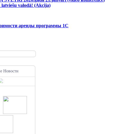
 latviešu valodā! (Akcija)
тоимости аренды программы 1С
е Новости