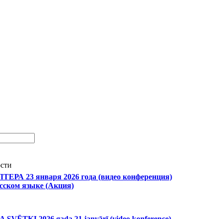
сти
ЕРА 23 января 2026 года (видео конференция)
сском языке (Акция)
ĒTKI 2026.gada 21.janvārī (video konference)