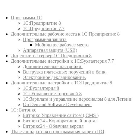
Каталог товаров
Программы 1С
1С:Предприятие 8
1С:Предприятие 7.7
Дополнительные рабочие места к 1С:Предприятие 8
Программная защита
Мобильное рабочее место
Аппаратная защита (USB)
Лицензии на сервер 1С:Предприятия 8
Дополнительные настройки к 1С:Бухгалтерия 7.7
Дополнительные настройки.
Выгрузка платежных поручений в банк.
Электронное декларирование.
Дополнительные настройки к 1С:Предприятие 8
1С:Бухгалтерия 8
1C: Управление торговлей 8
1С:Зарплата и управление персоналом 8 для Латвии
On Demand Software Development
1С: Битрикс
Битрикс Управление сайтом ( CMS )
Битрикс24 - Корпоративный портал
Битрикс24 - Облачная версия
Thales аппаратная и программная защита ПО