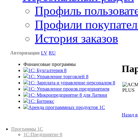
Профиль пользоват
Профили покупател
История заказов
Авторизация
LV
RU
Финансовые программы
Па
1С: Бухгалтерия 8
1C: Управление торговлей 8
1C: Зарплата и управление персоналом 8
1C: Управление произв.предприятием
1С: Микропредприятие 8 для Латвии
1C: Битрикс
Аренда программных продуктов 1С
Назад в
Каталог товаров
Программы 1С
1С:Предприятие 8