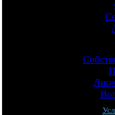
С
Ин
Собств
П
Лице
Во
Усл