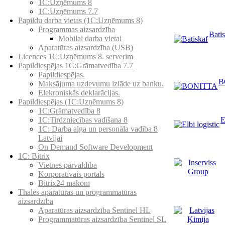
1C:Uzņēmums 8
1C:Uzņēmums 7.7
Papildu darba vietas (1C:Uzņēmums 8)
Programmas aizsardzība
Bati
Mobilai darba vietai
Aparatūras aizsardzība (USB)
Licences 1C:Uzņēmums 8. serverim
Papildiespējas 1C:Grāmatvedība 7.7
Papildiespējas.
B
Maksājuma uzdevumu izlāde uz banku.
Elekroniskās deklarācijas.
Papildiespējas (1C:Uzņēmums 8)
1C:Grāmatvedība 8
E
1C:Tirdzniecības vadīšana 8
1С: Darba alga un personāla vadība 8
Latvijai
On Demand Software Development
1C: Bitrix
Vietnes pārvaldība
Korporatīvais portals
Bitrix24 mākonī
Thales aparatūras un programmatūras
aizsardzība
Aparatūras aizsardzība Sentinel HL
Programmatūras aizsardzība Sentinel SL