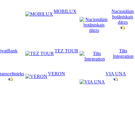
MOBILUX
Nacionālais
botāniskais
dārzs
rivatBank
TEZ TOUR
Tilts
Integration
ransceltnieks
VERON
VIA UNA