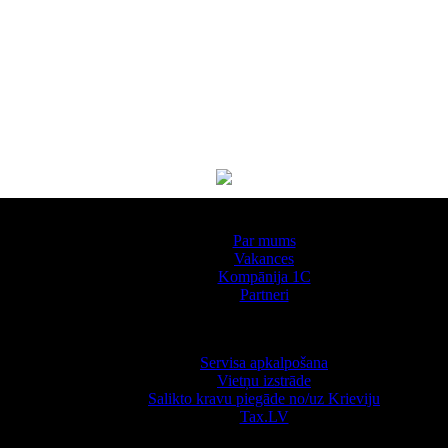
Par kompāniju
Par mums
Vakances
Kompānija 1С
Partneri
Pakalpojumi
Servisa apkalpošana
Vietņu izstrāde
Salikto kravu piegāde no/uz Krieviju
Tax.LV