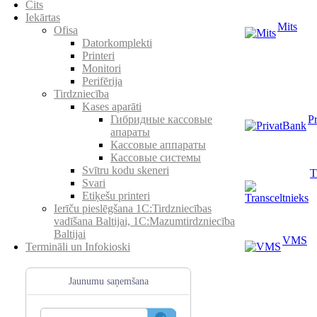
Cits
Iekārtas
Mits
Ofisa
Datorkomplekti
Printeri
Monitori
Perifērija
Tirdzniecība
Kases aparāti
P
Гибридные кассовые
апараты
Кассовые аппараты
Кассовые системы
Svītru kodu skeneri
T
Svari
Etiķešu printeri
Ierīču pieslēgšana 1C:Tirdzniecības
vadīšana Baltijai, 1C:Mazumtirdzniecība
Baltijai
VMS
Termināli un Infokioski
Jaunumu saņemšana