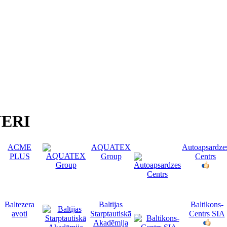
ERI
ACME
AQUATEX
Autoapsardze
PLUS
Group
Centrs
Baltezera
Baltijas
Baltikons-
avoti
Starptautiskā
Centrs SIA
Akadēmija