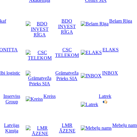
skaf
BDO
Belam Rīga
INVEST
RĪGA
ONITTA
CSC
ELAKS
TELEKOM
lbi logistic
Grāmatveža
INBOX
Prieks SIA
Inserviss
Kreiss
Latrek
Group
Latvijas
LMR
Mebeļu nam
Ķimija
ĀZENE