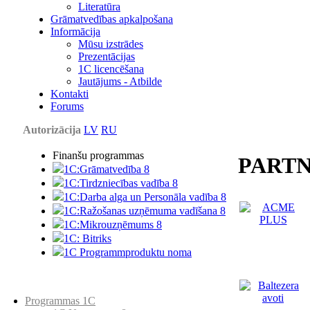
Literatūra
Grāmatvedības apkalpošana
Informācija
Mūsu izstrādes
Prezentācijas
1С licencēšana
Jautājums - Atbilde
Kontakti
Forums
Autorizācija
LV
RU
Finanšu programmas
PARTN
1C:Grāmatvedība 8
1C:Tirdzniecības vadība 8
1C:Darba alga un Personāla vadība 8
1C:Ražošanas uzņēmuma vadīšana 8
1С:Мikrouzņēmums 8
1C: Bitriks
1C Programmproduktu noma
Preču katalogs
Programmas 1C