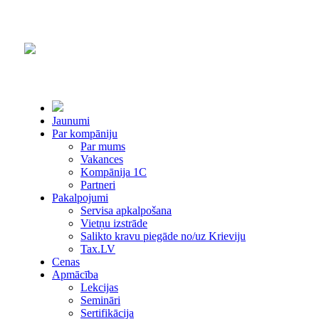
Jaunumi
Par kompāniju
Par mums
Vakances
Kompānija 1С
Partneri
Pakalpojumi
Servisa apkalpošana
Vietņu izstrāde
Salikto kravu piegāde no/uz Krieviju
Tax.LV
Cenas
Apmācība
Lekcijas
Semināri
Sertifikācija