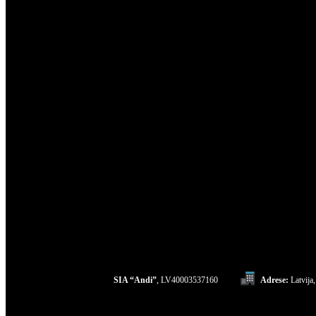
SIA “Andi”
, LV40003537160
Adrese:
Latvija,