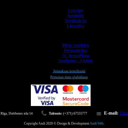
Apmācība
Lekcijas
Semināri
Sertifikācija
Literatūra
Informācija
Mūsu izstrādes
Prezentācijas
1С licencēšana
Jautājums - Atbilde
Apmaksas noteikumi
Personas datu glabāšana
E-mail:
Uzra
 Rīga, Dzērbenes iela 14
Talrunis:
(+371) 67555777
Copyright Andi 2020 © Design & Development
Andi Web
.