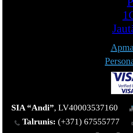
P
1С
Jaut
Apmak
Persona
SIA “Andi”
, LV40003537160
Talrunis:
(+371) 67555777