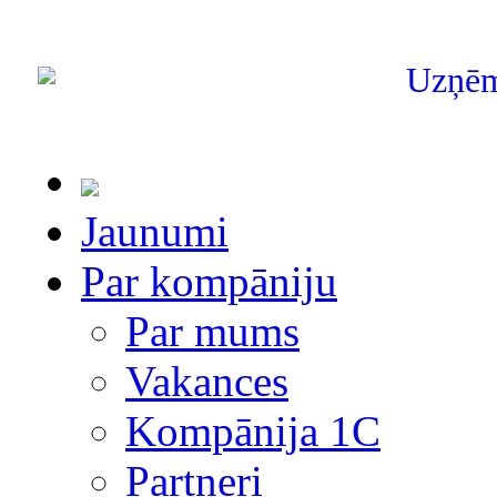
Uzņē
Jaunumi
Par kompāniju
Par mums
Vakances
Kompānija 1С
Partneri