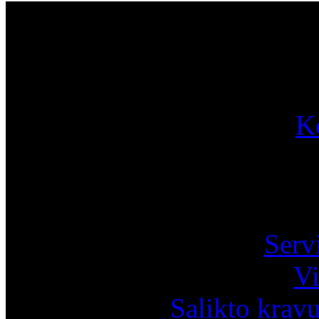
Par
K
Pa
Serv
Vi
Salikto krav