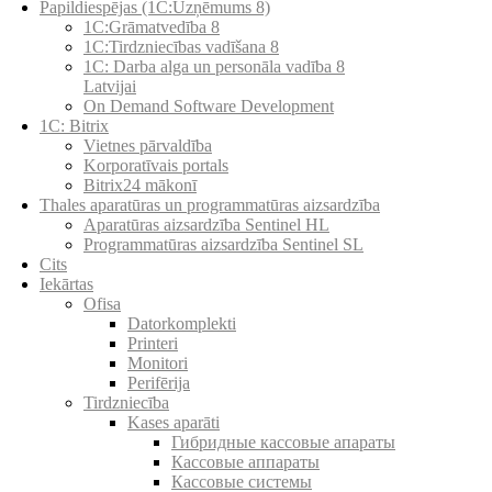
Papildiespējas (1C:Uzņēmums 8)
1C:Grāmatvedība 8
1C:Tirdzniecības vadīšana 8
1С: Darba alga un personāla vadība 8
Latvijai
On Demand Software Development
1C: Bitrix
Vietnes pārvaldība
Korporatīvais portals
Bitrix24 mākonī
Thales aparatūras un programmatūras aizsardzība
Aparatūras aizsardzība Sentinel HL
Programmatūras aizsardzība Sentinel SL
Cits
Iekārtas
Ofisa
Datorkomplekti
Printeri
Monitori
Perifērija
Tirdzniecība
Kases aparāti
Гибридные кассовые апараты
Кассовые аппараты
Кассовые системы