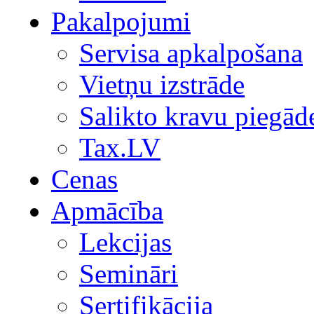
Pakalpojumi
Servisa apkalpošana
Vietņu izstrāde
Salikto kravu piegād
Tax.LV
Cenas
Apmācība
Lekcijas
Semināri
Sertifikācija