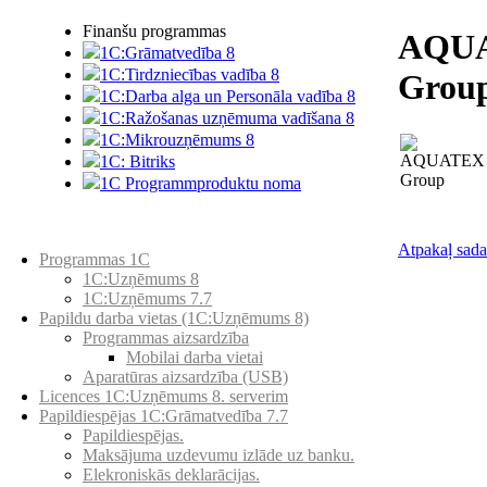
Finanšu programmas
AQU
1C:Grāmatvedība 8
1C:Tirdzniecības vadība 8
Grou
1C:Darba alga un Personāla vadība 8
1C:Ražošanas uzņēmuma vadīšana 8
1С:Мikrouzņēmums 8
1C: Bitriks
1C Programmproduktu noma
Preču katalogs
Atpakaļ sada
Programmas 1C
1C:Uzņēmums 8
1C:Uzņēmums 7.7
Papildu darba vietas (1C:Uzņēmums 8)
Programmas aizsardzība
Mobilai darba vietai
Aparatūras aizsardzība (USB)
Licences 1C:Uzņēmums 8. serverim
Papildiespējas 1C:Grāmatvedība 7.7
Papildiespējas.
Maksājuma uzdevumu izlāde uz banku.
Elekroniskās deklarācijas.