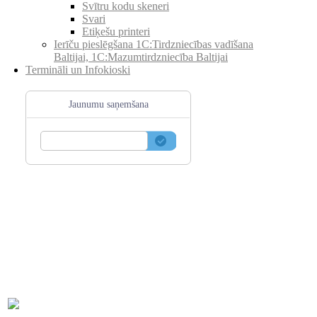
Svītru kodu skeneri
Svari
Etiķešu printeri
Ierīču pieslēgšana 1C:Tirdzniecības vadīšana
Baltijai, 1C:Mazumtirdzniecība Baltijai
Termināli un Infokioski
Jaunumu saņemšana