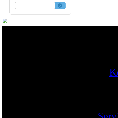
Par
K
Pa
Serv