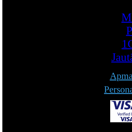
Mū
P
1С
Jaut
Apmak
Persona