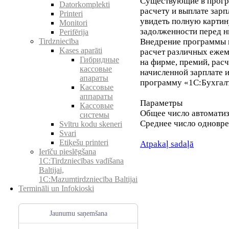
Существующие в прогр
Datorkomplekti
расчету и выплате зар
Printeri
увидеть полную картин
Monitori
задолженности перед н
Perifērija
Внедрение программы 
Tirdzniecība
Kases aparāti
расчет различных еже
Гибридные
на фирме, премий, расч
кассовые
начисленной зарплате 
апараты
программу «1С:Бухгалт
Кассовые
аппараты
Параметры
Кассовые
Общее число автоматиз
системы
Среднее число одновре
Svītru kodu skeneri
Svari
Etiķešu printeri
Atpakaļ sadaļā
Ierīču pieslēgšana
1C:Tirdzniecības vadīšana
Baltijai,
1C:Mazumtirdzniecība Baltijai
Termināli un Infokioski
Jaunumu saņemšana