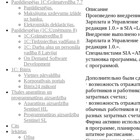
Papildiespējas 1C:Grāmatvedība 7.7
Papildiespējas.
Описание
Maksājuma uzdevumu izlāde
Произведено внедрение
uz banku.
Зарплата и Управление
Elekroniskās deklarācijas.
редакция 1.0.» в SIA «L
Papildiespējas (1C:Uzņēmums 8)
Внедрение выполнено н
1C:Grāmatvedība 8
Зарплата и Управление
1C:Tirdzniecības vadīšana 8
редакция 1.0.».
1С: Darba alga un personāla
Специалистами SIA «A
vadība 8 Latvijai
On Demand Software
установка программы, 
Development
с программой.
1C: Bitrix
Vietnes pārvaldība
Дополнительно были с
Korporatīvais portals
· возможность отражат
Bitrix24 mākonī
работников и работник
Thales aparatūras un
затратных счетах;
programmatūras aizsardzība
· возможность отражат
Aparatūras aizsardzība
обычных работников и 
Sentinel HL
Programmatūras aizsardzība
разных затратных счет
Sentinel SL
Фирма активно использ
Cits
в программе, планирова
Iekārtas
штатное расписание.
Ofisa