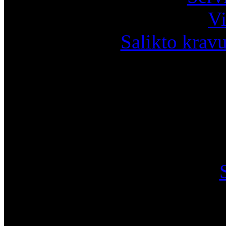
Vi
Salikto krav
I