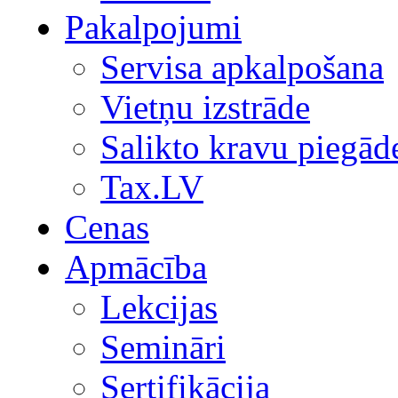
Pakalpojumi
Servisa apkalpošana
Vietņu izstrāde
Salikto kravu piegād
Tax.LV
Cenas
Apmācība
Lekcijas
Semināri
Sertifikācija