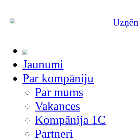
Uzņē
Jaunumi
Par kompāniju
Par mums
Vakances
Kompānija 1С
Partneri