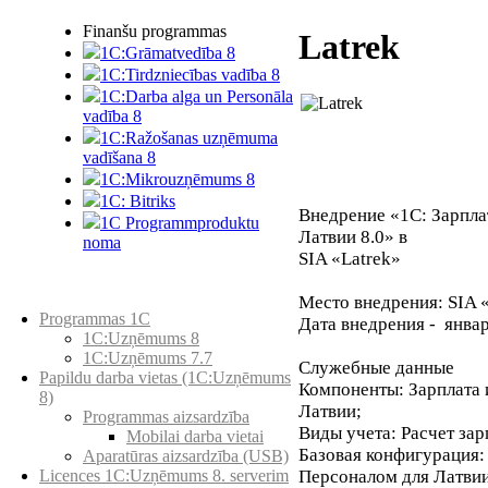
Finanšu programmas
Latrek
1C:Grāmatvedība 8
1C:Tirdzniecības vadība 8
1C:Darba alga un Personāla
vadība 8
1C:Ražošanas uzņēmuma
vadīšana 8
1С:Мikrouzņēmums 8
1C: Bitriks
Внедрение «1С: Зарпла
1C Programmproduktu
Латвии 8.0» в
noma
SIA «Latrek»
Preču katalogs
Место внедрения: SIA «
Programmas 1C
Дата внедрения - январ
1C:Uzņēmums 8
1C:Uzņēmums 7.7
Служебные данные
Papildu darba vietas (1C:Uzņēmums
Компоненты: Зарплата 
8)
Латвии;
Programmas aizsardzība
Виды учета: Расчет за
Mobilai darba vietai
Базовая конфигурация:
Aparatūras aizsardzība (USB)
Персоналом для Латвии 
Licences 1C:Uzņēmums 8. serverim