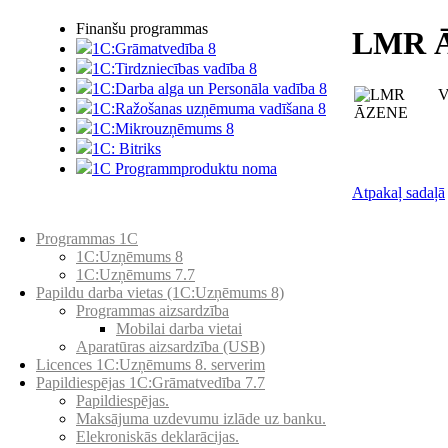
Finanšu programmas
LMR 
1C:Grāmatvedība 8
1C:Tirdzniecības vadība 8
1C:Darba alga un Personāla vadība 8
V
1C:Ražošanas uzņēmuma vadīšana 8
1С:Мikrouzņēmums 8
1C: Bitriks
1C Programmproduktu noma
Atpakaļ sadaļā
Preču katalogs
Programmas 1C
1C:Uzņēmums 8
1C:Uzņēmums 7.7
Papildu darba vietas (1C:Uzņēmums 8)
Programmas aizsardzība
Mobilai darba vietai
Aparatūras aizsardzība (USB)
Licences 1C:Uzņēmums 8. serverim
Papildiespējas 1C:Grāmatvedība 7.7
Papildiespējas.
Maksājuma uzdevumu izlāde uz banku.
Elekroniskās deklarācijas.