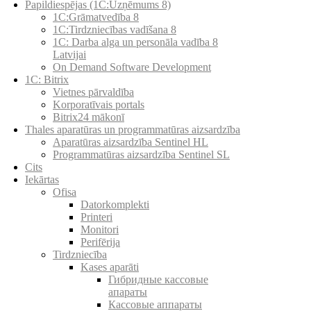
Papildiespējas (1C:Uzņēmums 8)
1C:Grāmatvedība 8
1C:Tirdzniecības vadīšana 8
1С: Darba alga un personāla vadība 8
Latvijai
On Demand Software Development
1C: Bitrix
Vietnes pārvaldība
Korporatīvais portals
Bitrix24 mākonī
Thales aparatūras un programmatūras aizsardzība
Aparatūras aizsardzība Sentinel HL
Programmatūras aizsardzība Sentinel SL
Cits
Iekārtas
Ofisa
Datorkomplekti
Printeri
Monitori
Perifērija
Tirdzniecība
Kases aparāti
Гибридные кассовые
апараты
Кассовые аппараты