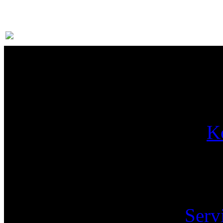
Par
K
Pa
Serv