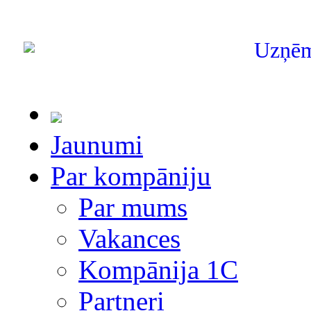
Uzņē
Jaunumi
Par kompāniju
Par mums
Vakances
Kompānija 1С
Partneri