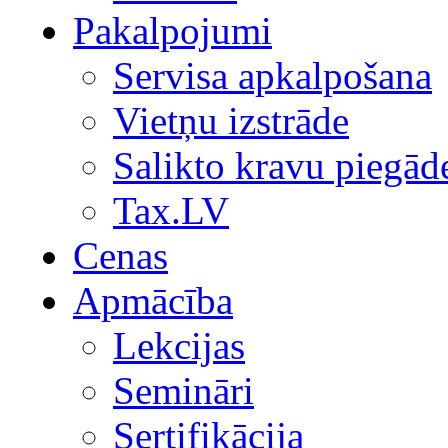
Pakalpojumi
Servisa apkalpošana
Vietņu izstrāde
Salikto kravu piegād
Tax.LV
Cenas
Apmācība
Lekcijas
Semināri
Sertifikācija