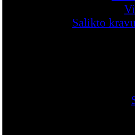
Vi
Salikto krav
I