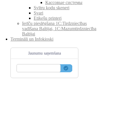
Кассовые системы
Svītru kodu skeneri
Svari
Etiķešu printeri
Ierīču pieslēgšana 1C:Tirdzniecības
vadīšana Baltijai, 1C:Mazumtirdzniecība
Baltijai
Termināli un Infokioski
Jaunumu saņemšana