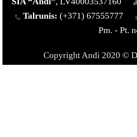
SIA “Andi”
, LV40003537160
Talrunis:
(+371) 67555777
Pm. - Pt. 
Copyright Andi 2020 © 