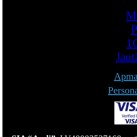
Mū
P
1С
Jaut
Apmak
Persona