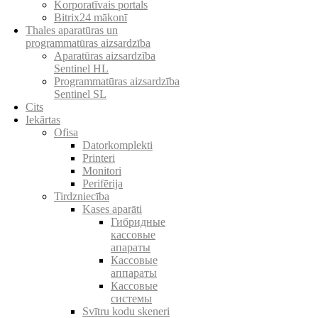
Korporatīvais portals
Bitrix24 mākonī
Thales aparatūras un
programmatūras aizsardzība
Aparatūras aizsardzība
Sentinel HL
Programmatūras aizsardzība
Sentinel SL
Cits
Iekārtas
Ofisa
Datorkomplekti
Printeri
Monitori
Perifērija
Tirdzniecība
Kases aparāti
Гибридные
кассовые
апараты
Кассовые
аппараты
Кассовые
системы
Svītru kodu skeneri