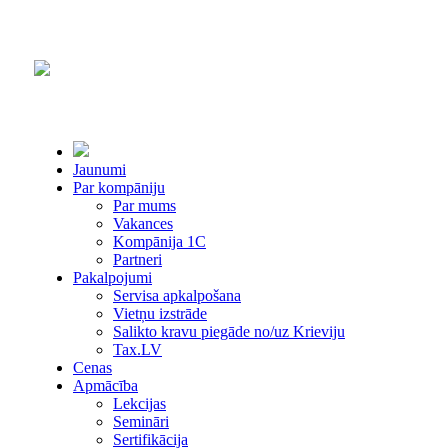
Jaunumi
Par kompāniju
Par mums
Vakances
Kompānija 1С
Partneri
Pakalpojumi
Servisa apkalpošana
Vietņu izstrāde
Salikto kravu piegāde no/uz Krieviju
Tax.LV
Cenas
Apmācība
Lekcijas
Semināri
Sertifikācija