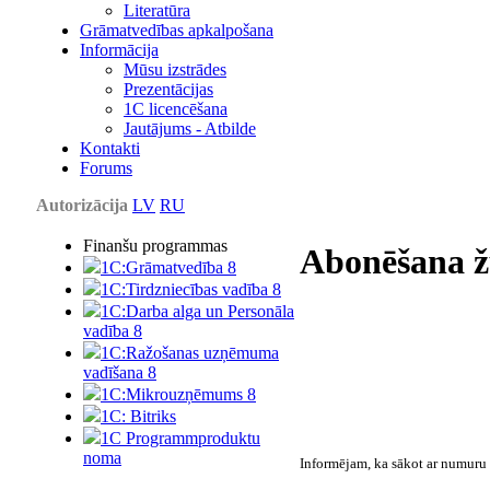
Literatūra
Grāmatvedības apkalpošana
Informācija
Mūsu izstrādes
Prezentācijas
1С licencēšana
Jautājums - Atbilde
Kontakti
Forums
Autorizācija
LV
RU
Finanšu programmas
Abonēšana ž
1C:Grāmatvedība 8
1C:Tirdzniecības vadība 8
1C:Darba alga un Personāla
vadība 8
1C:Ražošanas uzņēmuma
vadīšana 8
1С:Мikrouzņēmums 8
1C: Bitriks
1C Programmproduktu
noma
Informējam, ka sākot ar numuru 