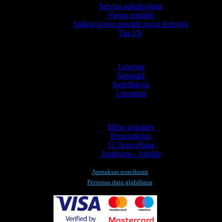
Servisa apkalpošana
Vietņu izstrāde
Salikto kravu piegāde no/uz Krieviju
Tax.LV
Apmācība
Lekcijas
Semināri
Sertifikācija
Literatūra
Informācija
Mūsu izstrādes
Prezentācijas
1С licencēšana
Jautājums - Atbilde
Apmaksas noteikumi
Personas datu glabāšana