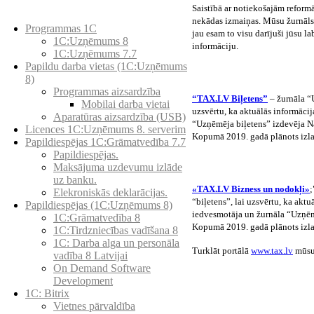
Saistībā ar notiekošajām refor
Preču katalogs
nekādas izmaiņas. Mūsu žurnāls 
Programmas 1C
jau esam to visu darījuši jūsu l
1C:Uzņēmums 8
informāciju.
1C:Uzņēmums 7.7
Papildu darba vietas (1C:Uzņēmums
8)
Programmas aizsardzība
“TAX.LV Biļetens”
– žurnāla “U
Mobilai darba vietai
uzsvērtu, ka aktuālās informāci
Aparatūras aizsardzība (USB)
“Uzņēmēja biļetens” izdevēja Na
Licences 1C:Uzņēmums 8. serverim
Kopumā 2019. gadā plānots izla
Papildiespējas 1C:Grāmatvedība 7.7
Papildiespējas.
Maksājuma uzdevumu izlāde
uz banku.
«TAX.LV Bizness un nodokļi»
;
Elekroniskās deklarācijas.
“biļetens”, lai uzsvērtu, ka ak
Papildiespējas (1C:Uzņēmums 8)
iedvesmotāja un žurnāla “Uzņēmē
1C:Grāmatvedība 8
Kopumā 2019. gadā plānots izla
1C:Tirdzniecības vadīšana 8
1С: Darba alga un personāla
Turklāt portālā
www.tax.lv
mūsu 
vadība 8 Latvijai
On Demand Software
Development
1C: Bitrix
Vietnes pārvaldība