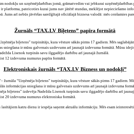
mām nodokļu un uzņēmējdarbības jomā, grāmatvedim vai jebkurai uzņēmējdarbības pe
ir platforma, pateicoties kurai jums nav jātērē stundas, meklējot nepieciešamo in
abā. Jums arī nebūs jāvēršas sarežģītajā oficiālajā biznesa valodā: mēs cenšamies par
Žurnāls “TAX.LV Biļetens” papīra formātā
zņēmēja biļetens” turpinātājs, kura vēsture sākās pirms 17 gadiem. Mēs saglabājām
jas sniegšana ir mūsu galvenais uzdevums arī jaunajā izdevuma formātā. Mūsu idej
dežda Lisenok turpinās savu ilggadējo darbību arī jaunajā žurnālā.
ist 12 izdevuma numurus papīra formātā.
Elektroniskais žurnāls “TAX.LV Bizness un nodokļi”
"– žurnāla “Uzņēmēja biļetens” turpinātājs, kura vēsture sākās pirms 17 gadiem. M
tuālās informācijas sniegšana ir mūsu galvenais uzdevums arī jaunajā izdevuma form
ja biļetens” izdevēja Nadežda Lisenok turpinās savu ilggadējo darbību arī jaunaj
ist 20 izdevuma numurus elektroniska formātā.
lasītājiem katru dienu ir iespēja saņemt aktuālu informāciju. Mēs esam ieinteresēti