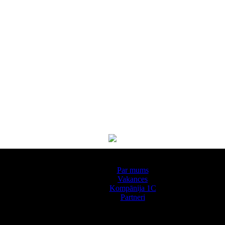
Par kompāniju
Par mums
Vakances
Kompānija 1С
Partneri
Pakalpojumi