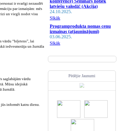
konference) Seminārs notiek
rsonai ir svarīgi nezaudēt
latviešu valodā! (Akcija)
formāciju par izmaiņām: mēs
24.10.2025.
eizi un viegli nodot visu
Sīkāk
Programprodukta nomas cenu
izmaiņas (atjauninājumi)
03.06.2025.
 vārdu “biļetens”, lai
Sīkāk
iskā iedvesmotāja un žurnāla
Pēdējie Jaunumi
ēs saglabājām vārdu
ātā. Mūsu idejiskā
ā žurnālā.
 jūs informēt katru dienu.