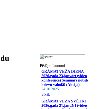
adu
Pēdējie Jaunumi
GRĀMATVEŽA DIENA
2026.gada 23.janvārī (video
konference) Seminārs notiek
krievu valodā! (Akcija)
24.10.2025.
Sīkāk
GRĀMATVEŽA SVĒTKI
2026.gada 21.janvārī (video