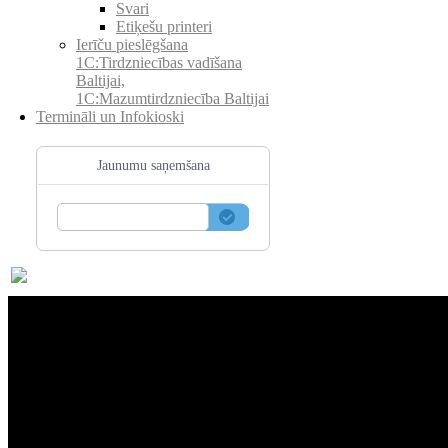
Svari
Etiķešu printeri
Ierīču pieslēgšana
1C:Tirdzniecības vadīšana
Baltijai,
1C:Mazumtirdzniecība Baltijai
Termināli un Infokioski
Jaunumu saņemšana