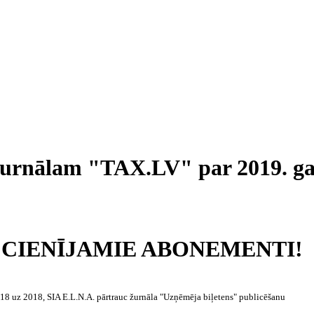
urnālam "TAX.LV" par 2019. g
CIENĪJAMIE ABONEMENTI!
18 uz 2018, SIA E.L.N.A. pārtrauc žurnāla "Uzņēmēja biļetens" publicēšanu