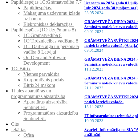
Papildiespējas 1C:Grāmatvedība 7.7
licencēm no 2024.gada 01.jūli
Papildiespējas.
līdz 2024.gada 30.jūnijam sagl
23.05.2024
Maksājuma uzdevumu izlāde
uz banku.
GRĀMATVEŽA DIENA 2024. GAD
Elekroniskās deklarācijas.
Seminārs notiek krievu valodā!
Papildiespējas (1C:Uzņēmums 8)
09.01.2024
1C:Grāmatvedība 8
GRĀMATVEŽA SVĒTKI 2024. 
1C:Tirdzniecības vadīšana 8
notiek latviešu valodā. (Akcija
1С: Darba alga un personāla
09.01.2024
vadība 8 Latvijai
On Demand Software
GRĀMATVEŽA DIENA 2024. GAD
Development
Seminārs notiek krievu valodā!
1C: Bitrix
11.12.2023
Vietnes pārvaldība
GRĀMATVEŽA DIENA 2024. GAD
Korporatīvais portals
Seminārs notiek krievu valodā
Bitrix24 mākonī
21.11.2023
Thales aparatūras un
programmatūras aizsardzība
GRĀMATVEŽA SVĒTKI 2024. 
Aparatūras aizsardzība
notiek latviešu valodā.
13.11.2023
Sentinel HL
Programmatūras aizsardzība
IT infrastruktūras tehniskā a
Sentinel SL
10.05.2023
Cits
Iekārtas
Svarīgi! Informācija no SIA "
attālināti
Ofisa