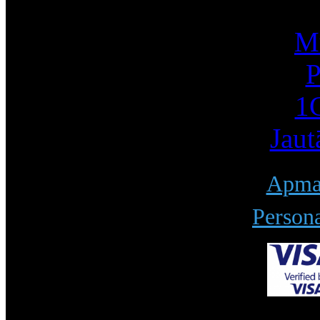
Mū
P
1С
Jaut
Apmak
Persona