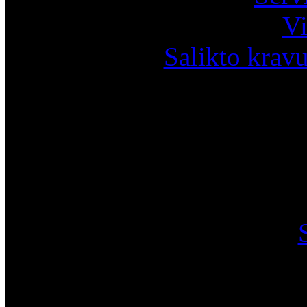
Vi
Salikto krav
I