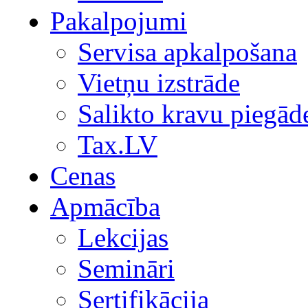
Pakalpojumi
Servisa apkalpošana
Vietņu izstrāde
Salikto kravu piegād
Tax.LV
Cenas
Apmācība
Lekcijas
Semināri
Sertifikācija