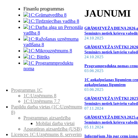
Finanšu programmas
JAUNUMI
1C:Grāmatvedība 8
1C:Tirdzniecības vadība 8
1C:Darba alga un Personāla
GRĀMATVEŽA DIENA 2026.gada
vadība 8
Seminārs notiek krievu valodā!
24.10.2025
1C:Ražošanas uzņēmuma
vadīšana 8
GRĀMATVEŽA SVĒTKI 2026.gad
1С:Мikrouzņēmums 8
Seminārs notiek latviešu valod
1C: Bitriks
24.10.2025
1C Programmproduktu
Programprodukta nomas cenu 
noma
03.06.2025
1C apkalpošanas līgumiem cen
Preču katalogs
apkalpošanas līgumiem
03.06.2025
Programmas 1C
1C:Uzņēmums 8
GRĀMATVEŽA SVĒTKI 2025.gad
1C:Uzņēmums 7.7
Seminārs notiek latviešu valod
Papildu darba vietas (1C:Uzņēmums
07.11.2024
8)
GRĀMATVEŽA DIENA 2025.gada
Programmas aizsardzība
Seminārs notiek krievu valodā!
Mobilai darba vietai
05.11.2024
Aparatūras aizsardzība (USB)
Licences 1C:Uzņēmums 8. serverim
Informējam Jūs par cenu iz