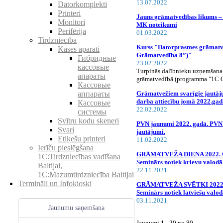
13.07.2022
Datorkomplekti
Printeri
Jauns grāmatvedības likums –
Monitori
MK noteikumi
Perifērija
01.03.2022
Tirdzniecība
Kurss "Datorprasmes grāmat
Kases aparāti
Grāmatvedība 8”)"
Гибридные
23.02.2022
кассовые
Turpinās dalībnieku uzņemšana
апараты
grāmatvedībā (programma "1C G
Кассовые
Grāmatvežiem svarīgie jautā
аппараты
darba attiecību jomā 2022.gad
Кассовые
22.02.2022
системы
Svītru kodu skeneri
PVN jaunumi 2022. gadā. PVN
Svari
jautājumi.
Etiķešu printeri
11.02.2022
Ierīču pieslēgšana
GRĀMATVEŽA DIENA 2022. GAD
1C:Tirdzniecības vadīšana
Seminārs notiek krievu valodā
Baltijai,
22.11.2021
1C:Mazumtirdzniecība Baltijai
Termināli un Infokioski
GRĀMATVEŽA SVĒTKI 2022. 
Seminārs notiek latviešu valod
03.11.2021
Jaunumu saņemšana
Jaunumi 1 - 20 no 80