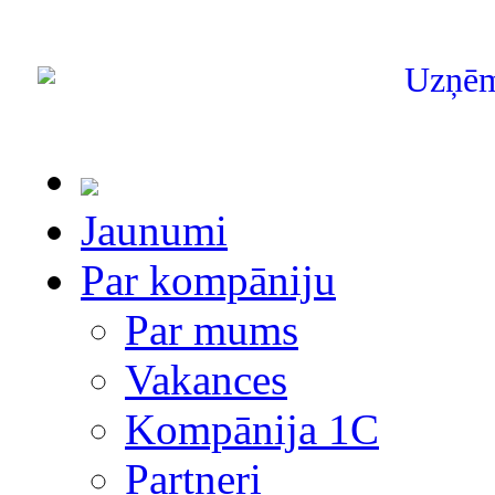
Uzņē
Jaunumi
Par kompāniju
Par mums
Vakances
Kompānija 1С
Partneri