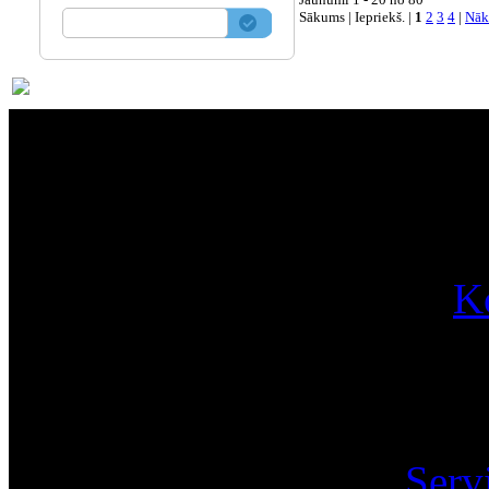
Sākums | Iepriekš. |
1
2
3
4
|
Nāk
Par
K
Pa
Serv