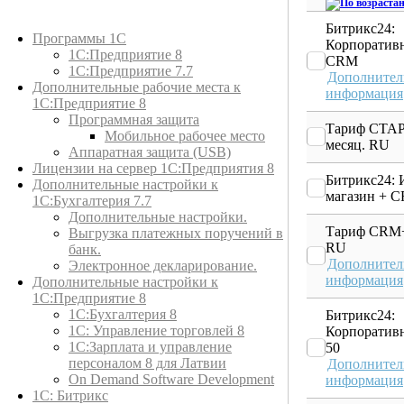
Каталог товаров
Битрикс24:
Программы 1С
Корпоратив
1С:Предприятие 8
CRM
1С:Предприятие 7.7
Дополнител
Дополнительные рабочие места к
информация
1С:Предприятие 8
Программная защита
Тариф СТАР
Мобильное рабочее место
месяц. RU
Аппаратная защита (USB)
Лицензии на сервер 1С:Предприятия 8
Битрикс24: 
Дополнительные настройки к
магазин + 
1С:Бухгалтерия 7.7
Дополнительные настройки.
Тариф CRM+
Выгрузка платежных поручений в
RU
банк.
Дополнител
Электронное декларирование.
информация
Дополнительные настройки к
1С:Предприятие 8
1С:Бухгалтерия 8
Битрикс24:
1C: Управление торговлей 8
Корпоратив
1С:Зарплата и управление
50
персоналом 8 для Латвии
Дополнител
On Demand Software Development
информация
1С: Битрикс