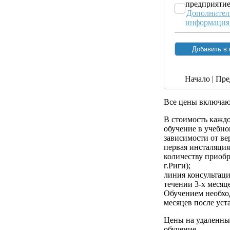
предприяти
Дополнител
информация
Начало | Пре
Все цены включа
В стоимость кажд
обучение в учебном
зависимости от ве
первая инсталяци
количеству приобр
г.Риги);
линия консультац
течении 3-х месяц
Обучением необход
месяцев после ус
Цены на удаленны
обучение.