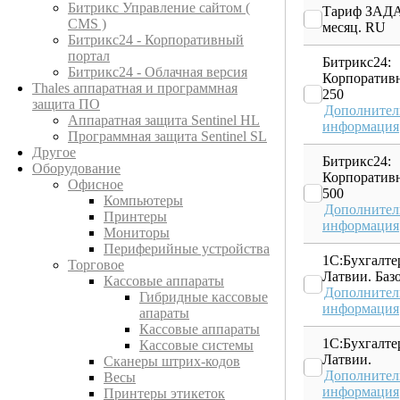
Битрикс Управление сайтом (
Тариф ЗАД
CMS )
месяц. RU
Битрикс24 - Корпоративный
портал
Битрикс24:
Битрикс24 - Облачная версия
Корпоратив
Thales аппаратная и программная
250
защита ПО
Дополнител
Аппаратная защита Sentinel HL
информация
Программная защита Sentinel SL
Другое
Битрикс24:
Оборудование
Корпоратив
Офисное
500
Компьютеры
Дополнител
Принтеры
информация
Мониторы
Периферийные устройства
1С:Бухгалте
Торговое
Латвии. Баз
Кассовые аппараты
Дополнител
Гибридные кассовые
информация
апараты
Кассовые аппараты
1С:Бухгалте
Кассовые системы
Латвии.
Сканеры штрих-кодов
Дополнител
Весы
информация
Принтеры этикеток