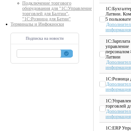
Подключение торгового
оборудования для "1С:Управление
1С:Бухгалте
торговлей для Балтии",
Латвии. Ком
"1С:Розница для Батии"
5 пользоват
Терминалы и Инфокиоски
Дополнител
информация
Подписка на новости
1С:Зарплата
управление
персоналом 
Латвии
Дополнител
информация
1С:Розница 
Дополнител
информация
1С:Управле
торговлей д
Дополнител
информация
1С:ERP Упр