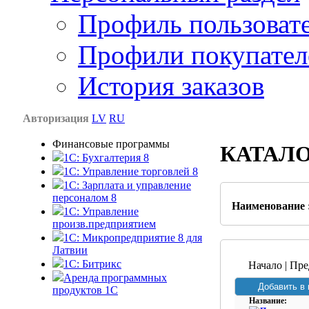
Профиль пользоват
Профили покупател
История заказов
Авторизация
LV
RU
Финансовые программы
КАТАЛ
1С: Бухгалтерия 8
1C: Управление торговлей 8
1C: Зарплата и управление
персоналом 8
Наименование 
1C: Управление
произв.предприятием
1С: Микропредприятие 8 для
Латвии
1C: Битрикс
Начало | Пре
Аренда программных
продуктов 1С
Название: