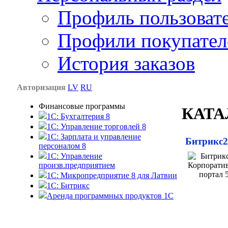
Профиль пользоват
Профили покупател
История заказов
Авторизация
LV
RU
Финансовые программы
КАТА
1С: Бухгалтерия 8
1C: Управление торговлей 8
1C: Зарплата и управление
Битрикс2
персоналом 8
1C: Управление
произв.предприятием
1С: Микропредприятие 8 для Латвии
1C: Битрикс
Аренда программных продуктов 1С
Каталог товаров