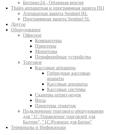
Битрикс24 - Облачная версия
Thales аппаратная и программная защита ПО
Аппаратная защита Sentinel HL
Программная защита Sentinel SL
Другое
Оборудование
Офисное
Компьютеры
Принтеры
Мониторы
Периферийные устройства
Торговое
Кассовые аппараты
Гибридные кассовые
апараты
Кассовые аппараты
Кассовые системы
Сканеры штрих-кодов
Весы
Принтеры этикеток
Подключение торгового оборудования
для "1С:Управление торговлей для
Балтии", "1С:Розница для Батии"
Терминалы и Инфокиоски