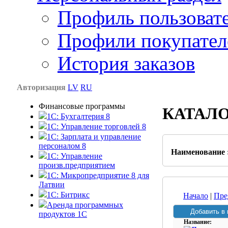
Профиль пользоват
Профили покупател
История заказов
Авторизация
LV
RU
Финансовые программы
КАТАЛ
1С: Бухгалтерия 8
1C: Управление торговлей 8
1C: Зарплата и управление
персоналом 8
Наименование 
1C: Управление
произв.предприятием
1С: Микропредприятие 8 для
Латвии
1C: Битрикс
Начало
|
Пре
Аренда программных
продуктов 1С
Название: