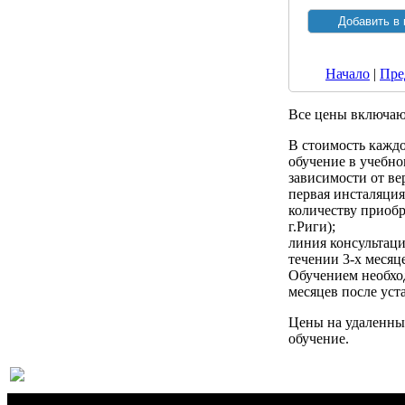
Начало
|
Пре
Все цены включа
В стоимость кажд
обучение в учебном
зависимости от ве
первая инсталяци
количеству приобр
г.Риги);
линия консультац
течении 3-х месяц
Обучением необход
месяцев после ус
Цены на удаленны
обучение.