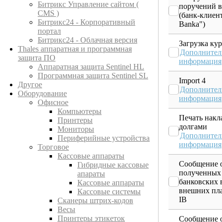
Битрикс Управление сайтом (
поручений в
CMS )
(банк-клиент
Битрикс24 - Корпоративный
Banka")
портал
Битрикс24 - Облачная версия
Загрузка ку
Thales аппаратная и программная
Дополнител
защита ПО
информация
Аппаратная защита Sentinel HL
Программная защита Sentinel SL
Import 4
Другое
Дополнител
Оборудование
информация
Офисное
Компьютеры
Печать накл
Принтеры
долгами
Мониторы
Дополнител
Периферийные устройства
информация
Торговое
Кассовые аппараты
Сообщение 
Гибридные кассовые
полученных
апараты
банковских 
Кассовые аппараты
внешних пла
Кассовые системы
IB
Сканеры штрих-кодов
Весы
Принтеры этикеток
Сообщение 