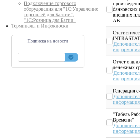
Подключение торгового
произведен
оборудования для "1С:Управление
банковских 
торговлей для Балтии",
внешних пла
"1С:Розница для Батии"
AB
Терминалы и Инфокиоски
Статистичес
INTRASTA
Подписка на новости
Дополнител
информация
Отчет о дв
денежных ср
Дополнител
информация
Генерация с
Дополнител
информация
"Табель Раб
Времени"
Дополнител
информация