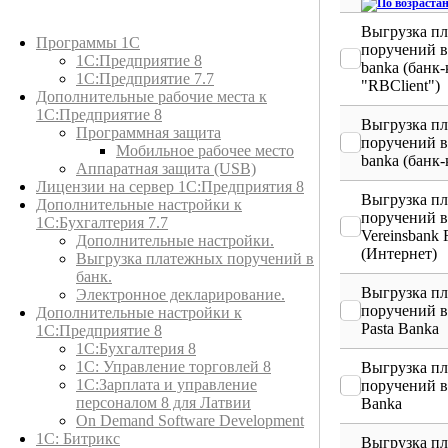
Каталог товаров
Выгрузка п
Программы 1С
поручений в
1С:Предприятие 8
banka (банк
1С:Предприятие 7.7
"RBClient")
Дополнительные рабочие места к
1С:Предприятие 8
Выгрузка п
Программная защита
поручений 
Мобильное рабочее место
banka (банк-
Аппаратная защита (USB)
Лицензии на сервер 1С:Предприятия 8
Выгрузка п
Дополнительные настройки к
поручений в
1С:Бухгалтерия 7.7
Vereinsbank 
Дополнительные настройки.
(Интернет)
Выгрузка платежных поручений в
банк.
Выгрузка п
Электронное декларирование.
поручений в 
Дополнительные настройки к
Pasta Banka
1С:Предприятие 8
1С:Бухгалтерия 8
1C: Управление торговлей 8
Выгрузка п
1С:Зарплата и управление
поручений в
персоналом 8 для Латвии
Banka
On Demand Software Development
1С: Битрикс
Выгрузка п