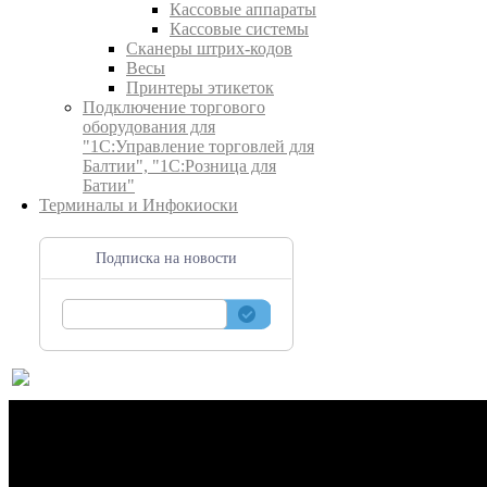
Кассовые аппараты
Кассовые системы
Сканеры штрих-кодов
Весы
Принтеры этикеток
Подключение торгового
оборудования для
"1С:Управление торговлей для
Балтии", "1С:Розница для
Батии"
Терминалы и Инфокиоски
Подписка на новости