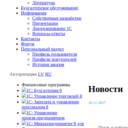
Литература
Бухгалтерское обслуживание
Информация
Собственные разработки
Презентации
Лицензирование 1С
Вопросы-ответы
Контакты
Форум
Персональный раздел
Профиль пользователя
Профили покупателей
История заказов
Авторизация
LV
RU
Финансовые программы
Новости
1С: Бухгалтерия 8
1C: Управление торговлей 8
1C: Зарплата и управление
10.11.2017
персоналом 8
1C: Управление
произв.предприятием
1С: Микропредприятие 8 для
Пусть в работе