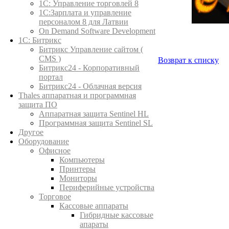
1C: Управление торговлей 8
1С:Зарплата и управление
персоналом 8 для Латвии
On Demand Software Development
1С: Битрикс
Битрикс Управление сайтом (
CMS )
Возврат к списку
Битрикс24 - Корпоративный
портал
Битрикс24 - Облачная версия
Thales аппаратная и программная
защита ПО
Аппаратная защита Sentinel HL
Программная защита Sentinel SL
Другое
Оборудование
Офисное
Компьютеры
Принтеры
Мониторы
Периферийные устройства
Торговое
Кассовые аппараты
Гибридные кассовые
апараты