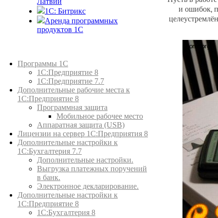
Латвии
и ошибок, п
1C: Битрикс
целеустремлён
Аренда программных
продуктов 1С
Каталог товаров
Программы 1С
1С:Предприятие 8
1С:Предприятие 7.7
Дополнительные рабочие места к
1С:Предприятие 8
Программная защита
Мобильное рабочее место
Аппаратная защита (USB)
Лицензии на сервер 1С:Предприятия 8
Дополнительные настройки к
1С:Бухгалтерия 7.7
Дополнительные настройки.
Выгрузка платежных поручений
в банк.
Электронное декларирование.
Дополнительные настройки к
1С:Предприятие 8
1С:Бухгалтерия 8