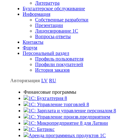
Литература
Бухгалтерское обслуживание
Информация
Собственные разработки
Презентации
Лицензирование 1С
Вопросы-ответы
Контакты
Форум
Персональный раздел
Профиль пользователя
Профили покупателей
История заказов
Авторизация
LV
RU
Финансовые программы
1С: Бухгалтерия 8
1C: Управление торговлей 8
1C: Зарплата и управление персоналом 8
1C: Управление произв.предприятием
1С: Микропредприятие 8 для Латвии
1C: Битрикс
Аренда программных продуктов 1С