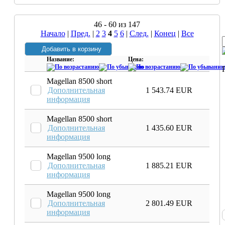
46 - 60 из 147
Начало
|
Пред.
|
2
3
4
5
6
|
След.
|
Конец
|
Все
Название:
Цена:
Magellan 8500 short
Дополнительная
1 543.74 EUR
информация
Magellan 8500 short
Дополнительная
1 435.60 EUR
информация
Magellan 9500 long
Дополнительная
1 885.21 EUR
информация
Magellan 9500 long
Дополнительная
2 801.49 EUR
информация