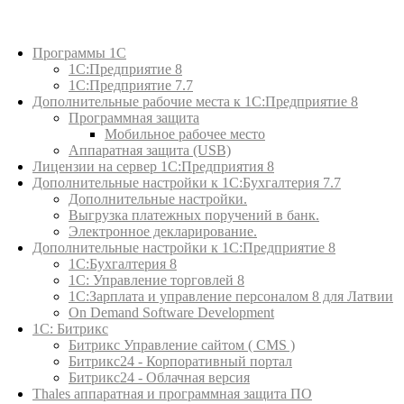
Каталог товаров
Программы 1С
1С:Предприятие 8
1С:Предприятие 7.7
Дополнительные рабочие места к 1С:Предприятие 8
Программная защита
Мобильное рабочее место
Аппаратная защита (USB)
Лицензии на сервер 1С:Предприятия 8
Дополнительные настройки к 1С:Бухгалтерия 7.7
Дополнительные настройки.
Выгрузка платежных поручений в банк.
Электронное декларирование.
Дополнительные настройки к 1С:Предприятие 8
1С:Бухгалтерия 8
1C: Управление торговлей 8
1С:Зарплата и управление персоналом 8 для Латвии
On Demand Software Development
1С: Битрикс
Битрикс Управление сайтом ( CMS )
Битрикс24 - Корпоративный портал
Битрикс24 - Облачная версия
Thales аппаратная и программная защита ПО