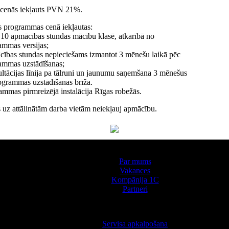
 cenās iekļauts PVN 21%.
s programmas cenā iekļautas:
z 10 apmācības stundas mācību klasē, atkarībā no
ammas versijas;
ības stundas nepieciešams izmantot 3 mēnešu laikā pēc
ammas uzstādīšanas;
ltācijas līnija pa tālruni un jaunumu saņemšana 3 mēnešus
ogrammas uzstādīšanas brīža.
ammas pirmreizējā instalācija Rīgas robežās.
 uz attālinātām darba vietām neiekļauj apmācību.
Par kompāniju
Par mums
Vakances
Kompānija 1С
Partneri
Pakalpojumi
Servisa apkalpošana