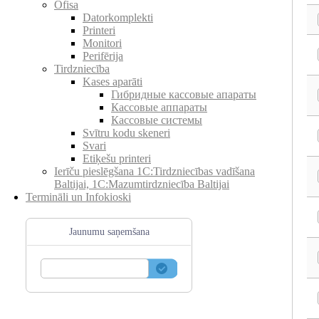
Ofisa
Datorkomplekti
Printeri
Monitori
Perifērija
Tirdzniecība
Kases aparāti
Гибридные кассовые апараты
Кассовые аппараты
Кассовые системы
Svītru kodu skeneri
Svari
Etiķešu printeri
Ierīču pieslēgšana 1C:Tirdzniecības vadīšana
Baltijai, 1C:Mazumtirdzniecība Baltijai
Termināli un Infokioski
Jaunumu saņemšana