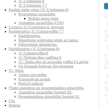
1C:Uzņēmums 8
1C:Uzņēmums 7.7
Papildu darba vietas (1C:Uzņēmums 8)
Programmas aizsardzība
Mobilai darba vietai
Aparatūras aizsardzība (USB)
Licences 1C:Uzņēmums 8. serverim
Papildiespējas 1C:Grāmatvedība 7.7
Papildiespējas.
Maksājuma uzdevumu izlāde uz banku.
Elekroniskās deklarācijas.
Papildiespējas (1C:Uzņēmums 8)
1C:Grāmatvedība 8
1C:Tirdzniecības vadīšana 8
1С: Darba alga un personāla vadība 8 Latvijai
On Demand Software Development
1C: Bitrix
Vietnes pārvaldība
Korporatīvais portals
Bitrix24 mākonī
Thales aparatūras un programmatūras aizsardzība
Aparatūras aizsardzība Sentinel HL
Programmatūras aizsardzība Sentinel SL
Cits
Iekārtas