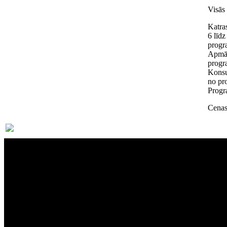
Visās
Katra
6 līd
progr
Apmāc
progr
Konsu
no pr
Progr
Cenas