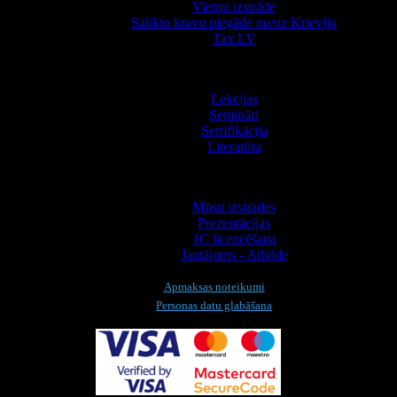
Vietņu izstrāde
Salikto kravu piegāde no/uz Krieviju
Tax.LV
Apmācība
Lekcijas
Semināri
Sertifikācija
Literatūra
Informācija
Mūsu izstrādes
Prezentācijas
1С licencēšana
Jautājums - Atbilde
Apmaksas noteikumi
Personas datu glabāšana