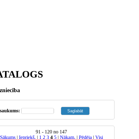
ATALOGS
zniecība
saukums:
91 - 120 no 147
Sākums
|
Iepriekš.
|
1
2
3
4
5
|
Nākam.
|
Pēdēja
|
Visi