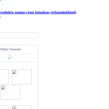
5.
odukta nomas cenu izmaiņas (atjauninājumi)
5.
Pēdējie Jaunumi