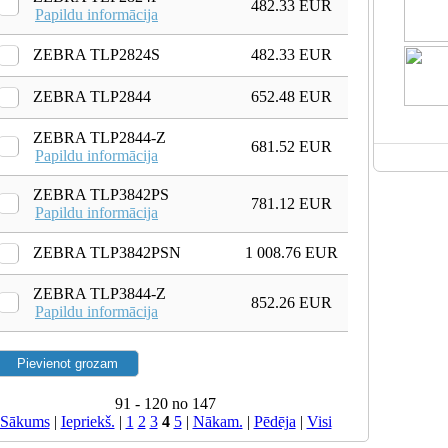
482.33 EUR
Papildu informācija
ZEBRA TLP2824S
482.33 EUR
ZEBRA TLP2844
652.48 EUR
ZEBRA TLP2844-Z
681.52 EUR
Papildu informācija
ZEBRA TLP3842PS
781.12 EUR
Papildu informācija
ZEBRA TLP3842PSN
1 008.76 EUR
ZEBRA TLP3844-Z
852.26 EUR
Papildu informācija
91 - 120 no 147
Sākums
|
Iepriekš.
|
1
2
3
4
5
|
Nākam.
|
Pēdēja
|
Visi