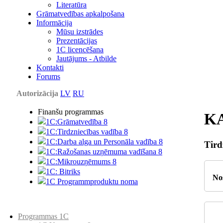
Literatūra
Grāmatvedības apkalpošana
Informācija
Mūsu izstrādes
Prezentācijas
1С licencēšana
Jautājums - Atbilde
Kontakti
Forums
Autorizācija
LV
RU
Finanšu programmas
K
1C:Grāmatvedība 8
1C:Tirdzniecības vadība 8
1C:Darba alga un Personāla vadība 8
Tird
1C:Ražošanas uzņēmuma vadīšana 8
1С:Мikrouzņēmums 8
1C: Bitriks
No
1C Programmproduktu noma
Preču katalogs
Programmas 1C