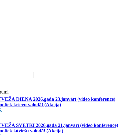
unumi
ŽA DIENA 2026.gada 23.janvārī (video konference)
notiek krievu valodā! (Akcija)
5.
ŽA SVĒTKI 2026.gada 21.janvārī (video konference)
otiek latviešu valodā! (Akcija)