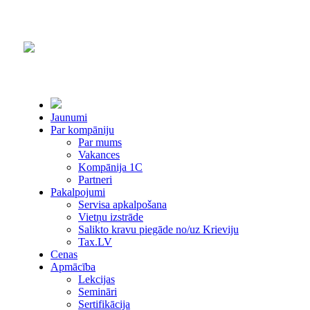
Jaunumi
Par kompāniju
Par mums
Vakances
Kompānija 1С
Partneri
Pakalpojumi
Servisa apkalpošana
Vietņu izstrāde
Salikto kravu piegāde no/uz Krieviju
Tax.LV
Cenas
Apmācība
Lekcijas
Semināri
Sertifikācija