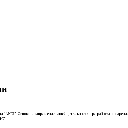
ии
ии “ANDI”. Основное направление нашей деятельности – разработка, внедрени
1С”.