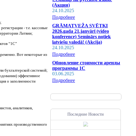
(Акция)
24.10.2025
Подробнее
;
GRĀMATVEŽA SVĒTKI
егистрации - т.е. кассовые
2026.gada 21.janvārī (video
территории Латвии;
konference) Seminārs notiek
latviešu valodā! (Akcija)
ктов “1С”
24.10.2025
Подробнее
ременно. Вот некоторые из
Обновление стоимости аренды
программы 1С
ли бухгалтерской системой;
03.06.2025
ходовании) эффективное
Подробнее
ция о заполненности
истов, аналитиков,
Последние Новости
приятиях производственного