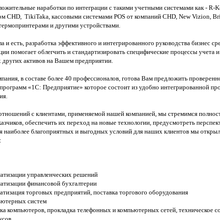
ожительные наработки по интеграции с такими учетными системами как - R-Kee
м CHD, TikiTaka, кассовыми системами POS от компаний CHD, New Vizion, Bri
термопринтерами и другими устройствами.
а и есть, разработка эффективного и интегрированного руководства бизнес сре
ции помогает облегчить и стандартизировать специфические процессы учета и
 других активов на Вашем предприятии.
пания, в составе более 40 профессионалов, готова Вам предложить проверенн
программ «1С: Предприятие» которое состоит из удобно интегрированной пр
ия.
отношений с клиентами, применяемой нашей компанией, мы стремимся полнос
азчиков, обеспечить их переход на новые технологии, предусмотреть перспе
ия наиболее благоприятных и выгодных условий для наших клиентов мы откры
:
атизации управленческих решений
атизации финансовой бухгалтерии
атизация торговых предприятий, поставка торгового оборудования
ьютерных систем
йка компьютеров, прокладка телефонных и компьютерных сетей, техническое 
ксов.