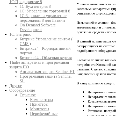
1С:Предприятие 8
У нашей компании есть пол
1С:Бухгалтерия 8
кассовыми аппаратами фир
1C: Управление торговлей 8
считыванию штрихкодов, 
1С:Зарплата и управление
персоналом 8 для Латвии
Цель нашей компании - был
On Demand Software
автоматизации и оптимиза
Development
денежных средств илюбых
1С: Битрикс
Битрикс Управление сайтом (
В данный момент наша ком
CMS )
базирующиеся на системе 
Битрикс24 - Корпоративный
подобранного оборудован
портал
Битрикс24 - Облачная версия
Согласно политике взаимо
Thales аппаратная и программная
потребности Компаний-зак
защита ПО
развития. С целью создан
Аппаратная защита Sentinel HL
направлений деятельности
Программная защита Sentinel
SL
В нашу компанию входят:
Другое
Оборудование
Департамент автом
Офисное
Департамент автом
Компьютеры
Комплексная автом
Принтеры
Департамент комп
Мониторы
Установка, настро
Периферийные
аппаратных компле