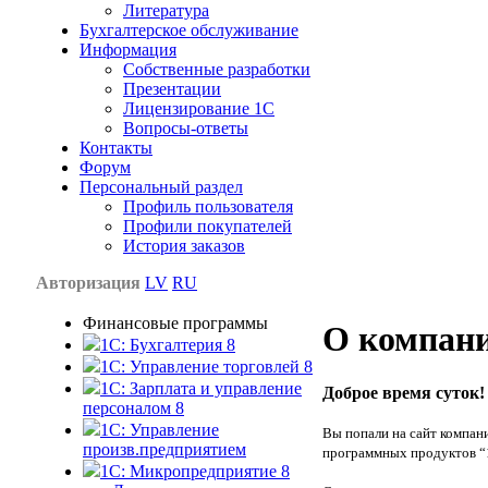
Литература
Бухгалтерское обслуживание
Информация
Собственные разработки
Презентации
Лицензирование 1С
Вопросы-ответы
Контакты
Форум
Персональный раздел
Профиль пользователя
Профили покупателей
История заказов
Авторизация
LV
RU
Финансовые программы
О компан
1С: Бухгалтерия 8
1C: Управление торговлей 8
1C: Зарплата и управление
Доброе время суток!
персоналом 8
1C: Управление
Вы попали на сайт компан
произв.предприятием
программных продуктов “
1С: Микропредприятие 8