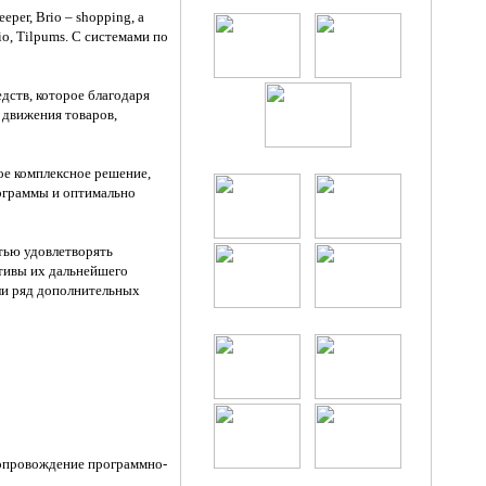
per, Brio – shopping, а
o, Tilpums. С системами по
дств, которое благодаря
 движения товаров,
ое комплексное решение,
ограммы и оптимально
тью удовлетворять
ктивы их дальнейшего
ли ряд дополнительных
сопровождение программно-