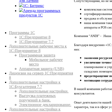
для Латвии
Сопутствующими, но не ме
1C: Битрикс
комплексная систем
Аренда программных
сертифицированные
продуктов 1С
продажа и обслужив
наша компания такж
аппараты и POS си
Каталог товаров
Программы 1С
Компания “ANDI” - .Наша 
1С:Предприятие 8
1С:Предприятие 7.7
Благодаря внедрению «1С:
Дополнительные рабочие места к
них:
1С:Предприятие 8
Программная защита
экономия ресурсо
Мобильное рабочее
увеличение точнос
место
планирование и уп
Аппаратная защита (USB)
складских помещен
Лицензии на сервер 1С:Предприятия
предотвращение п
8
мотивация сотруд
Дополнительные настройки к
1С:Бухгалтерия 7.7
В нашей компании работае
Дополнительные настройки.
консультантов.
Выгрузка платежных
поручений в банк.
Опыт деятельности нашей 
Электронное декларирование.
характера, так и в сфере у
Дополнительные настройки к