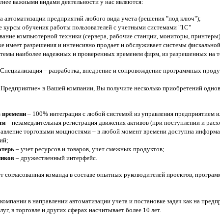
нее важными видами деятельности у нас являются:
а автоматизации предприятий любого вида учета (решения "под ключ");
 курсы обучения работы пользователей с учетными системами "1С"
ание компьютерной техники (сервера, рабочие станции, мониторы, принтеры)
е имеет разрешения и интенсивно продает и обслуживает системы фискальной р
стемы наиболее надежных и проверенных временем фирм, из разрешенных на 
Специализация – разработка, внедрение и сопровождение программных проду
Предприятие» в Вашей компании, Вы получите несколько приобретений однов
в времени
– 100% интеграция с любой системой из управления предприятием и
ти
– незамедлительная регистрация движения активов (при поступлении и рас
равление торговыми мощностями – в любой момент времени доступна информа
ий;
отерь
– учет ресурсов и товаров, учет смежных продуктов;
ников
– дружественный интерфейс.
т согласованная команда в составе опытных руководителей проектов, программ
компании в направлении автоматизации учета и постановке задач как на пред
слуг, в торговле и других сферах насчитывает более 10 лет.