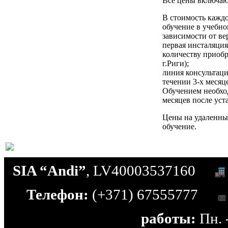
Все цены включа
В стоимость кажд
обучение в учебном
зависимости от ве
первая инсталяци
количеству приобр
г.Риги);
линия консультац
течении 3-х месяц
Обучением необход
месяцев после ус
Цены на удаленны
обучение.
SIA “Andi”
, LV40003537160
Телефон:
(+371) 67555777
работы:
Пн. -