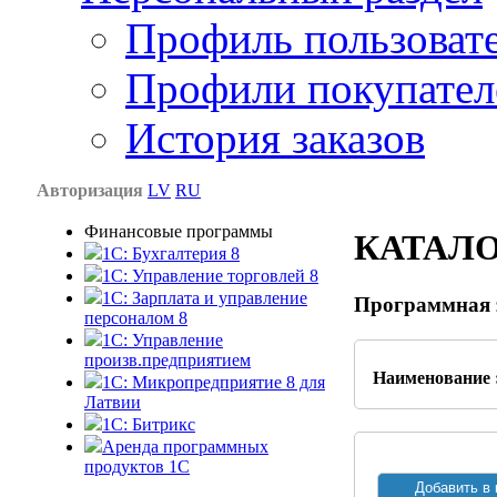
Профиль пользоват
Профили покупател
История заказов
Авторизация
LV
RU
Финансовые программы
КАТАЛ
1С: Бухгалтерия 8
1C: Управление торговлей 8
1C: Зарплата и управление
Программная 
персоналом 8
1C: Управление
произв.предприятием
Наименование 
1С: Микропредприятие 8 для
Латвии
1C: Битрикс
Аренда программных
продуктов 1С