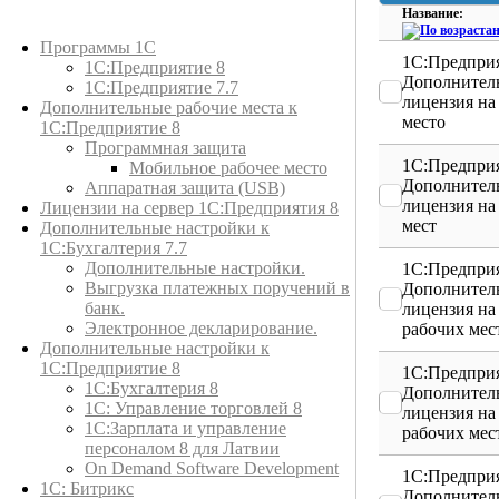
Название:
Каталог товаров
Программы 1С
1С:Предприя
1С:Предприятие 8
Дополнител
1С:Предприятие 7.7
лицензия на
Дополнительные рабочие места к
место
1С:Предприятие 8
Программная защита
1С:Предприя
Мобильное рабочее место
Дополнител
Аппаратная защита (USB)
лицензия на
Лицензии на сервер 1С:Предприятия 8
мест
Дополнительные настройки к
1С:Бухгалтерия 7.7
Дополнительные настройки.
1С:Предприя
Выгрузка платежных поручений в
Дополнител
банк.
лицензия на
Электронное декларирование.
рабочих мес
Дополнительные настройки к
1С:Предприятие 8
1С:Предприя
1С:Бухгалтерия 8
Дополнител
1C: Управление торговлей 8
лицензия на
1С:Зарплата и управление
рабочих мес
персоналом 8 для Латвии
On Demand Software Development
1С:Предприя
1С: Битрикс
Дополнител