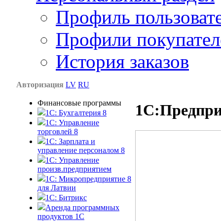
Профиль пользоват
Профили покупател
История заказов
Авторизация
LV
RU
Финансовые программы
1С:Предпри
1С: Бухгалтерия 8
1C: Управление
торговлей 8
1C: Зарплата и
управление персоналом 8
1C: Управление
произв.предприятием
1С: Микропредприятие 8
для Латвии
1C: Битрикс
Аренда программных
продуктов 1С