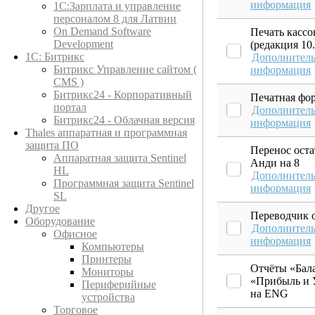
информация
1С:Зарплата и управление
персоналом 8 для Латвии
On Demand Software
Печать кассо
Development
(редакция 10.
1С: Битрикс
Дополнитель
Битрикс Управление сайтом (
информация
CMS )
Битрикс24 - Корпоративный
Печатная ф
портал
Дополнитель
Битрикс24 - Облачная версия
информация
Thales аппаратная и программная
защита ПО
Перенос оста
Аппаратная защита Sentinel
Анди на 8
HL
Дополнитель
Программная защита Sentinel
информация
SL
Другое
Переводчик 
Оборудование
Дополнитель
Офисное
информация
Компьютеры
Принтеры
Отчёты «Бал
Мониторы
«Прибыль и 
Периферийные
на ENG
устройства
Торговое