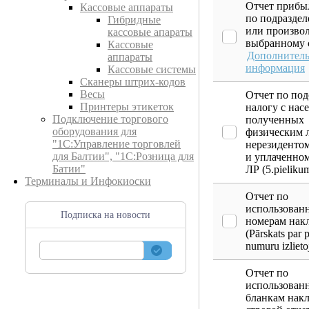
Отчет прибы
Кассовые аппараты
по подраздел
Гибридные
или произво
кассовые апараты
выбранному 
Кассовые
Дополнитель
аппараты
информация
Кассовые системы
Сканеры штрих-кодов
Весы
Отчет по по
Принтеры этикеток
налогу с нас
Подключение торгового
полученных
оборудования для
физическим 
"1С:Управление торговлей
нерезидентом
для Балтии", "1С:Розница для
и уплаченном
Батии"
ЛР (5.pieliku
Терминалы и Инфокиоски
Отчет по
использован
Подписка на новости
номерам нак
(Pārskats par
numuru izliet
Отчет по
использован
бланкам нак