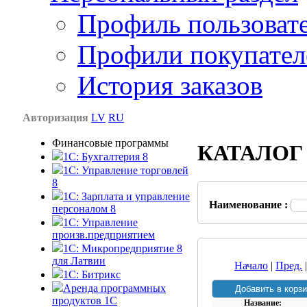
Профиль пользоват
Профили покупател
История заказов
Авторизация
LV
RU
Финансовые программы
КАТАЛОГ
1С: Бухгалтерия 8
1C: Управление торговлей
8
1C: Зарплата и управление
Наименование :
персоналом 8
1C: Управление
произв.предприятием
1С: Микропредприятие 8
для Латвии
Начало
|
Пред.
1C: Битрикс
Аренда программных
продуктов 1С
Название: