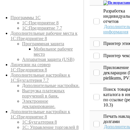
Разработка
Каталог товаров
индивидуал
Программы 1С
отчетов
1С:Предприятие 8
Дополнитель
1С:Предприятие 7.7
информация
Дополнительные рабочие места к
1С:Предприятие 8
Принтер эти
Программная защита
Мобильное рабочее
место
Принтер чек
Аппаратная защита (USB)
Лицензии на сервер
Приложение
1С:Предприятия 8
декларации 
Дополнительные настройки к
pielikums, PV
1С:Бухгалтерия 7.7
Дополнительные настройки.
Поиск товара
Выгрузка платежных
каталога в и
поручений в банк.
по ссылке (р
Электронное
10.3)
декларирование.
Дополнительные настройки к
Печать накла
1С:Предприятие 8
долгами
1С:Бухгалтерия 8
Дополнитель
1C: Управление торговлей 8