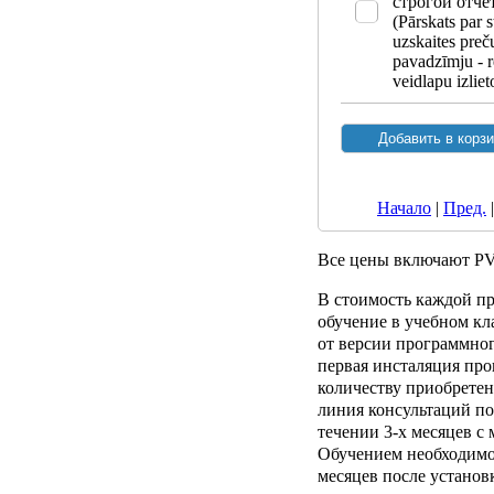
строгой отче
(Pārskats par s
uzskaites preč
pavadzīmju - 
veidlapu izlie
Начало
|
Пред.
Все цены включают P
В стоимость каждой п
обучение в учебном кла
от версии программног
первая инсталяция про
количеству приобретен
линия консультаций п
течении 3-х месяцев с
Обучением необходимо 
месяцев после установ