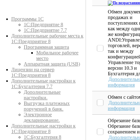
Обмен докуме
Каталог товаров
продажах и
Программы 1С
поступлениях
1С:Предприятие 8
как между одн
1С:Предприятие 7.7
же конфигура
Дополнительные рабочие места к
ANDI:Управле
1С:Предприятие 8
торговлей, вер
Программная защита
так и между
Мобильное рабочее
конфигурацие
место
Управление то
Аппаратная защита (USB)
версии 10.3 и
Лицензии на сервер
Бухгалтерия д
1С:Предприятия 8
Дополнительн
Дополнительные настройки к
информация
1С:Бухгалтерия 7.7
Дополнительные
Обмен с сайто
настройки.
Дополнительн
Выгрузка платежных
информация
поручений в банк.
Электронное
декларирование.
Обрезание баз
Дополнительные настройки к
Обрезание баз
1С:Предприятие 8
сохранением и
1С:Бухгалтерия 8
Дополнительн