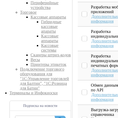
Периферийные
Разработка мо
устройства
приложений
Торговое
Дополнительн
Кассовые аппараты
информация
Гибридные
кассовые
апараты
Разработка
Кассовые
индивидуальн
аппараты
Дополнительн
Кассовые
информация
системы
Сканеры штрих-кодов
Разработка
Весы
индивидуальн
Принтеры этикеток
печатных фор
Подключение торгового
Дополнительн
оборудования для
информация
"1С:Управление торговлей
для Балтии", "1С:Розница
Обмен данны
для Батии"
по API
Терминалы и Инфокиоски
Дополнительн
информация
Подписка на новости
Выгрузка-загр
справочника