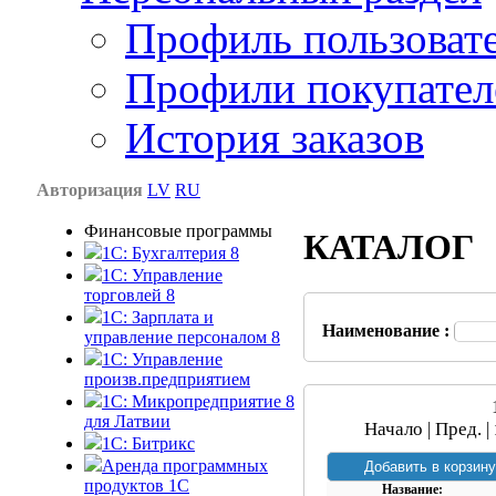
Профиль пользоват
Профили покупател
История заказов
Авторизация
LV
RU
Финансовые программы
КАТАЛОГ
1С: Бухгалтерия 8
1C: Управление
торговлей 8
1C: Зарплата и
Наименование :
управление персоналом 8
1C: Управление
произв.предприятием
1С: Микропредприятие 8
для Латвии
Начало | Пред. |
1C: Битрикс
Аренда программных
продуктов 1С
Название: