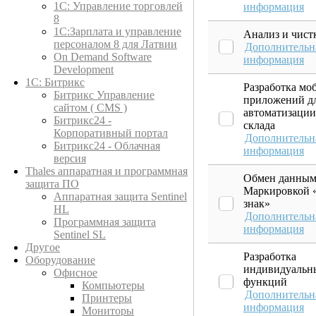
1C: Управление торговлей
информация
8
1С:Зарплата и управление
Анализ и чист
персоналом 8 для Латвии
Дополнительн
On Demand Software
информация
Development
1С: Битрикс
Разработка мо
Битрикс Управление
приложений д
сайтом ( CMS )
автоматизации
Битрикс24 -
склада
Корпоративный портал
Дополнительн
Битрикс24 - Облачная
информация
версия
Thales аппаратная и программная
Обмен данным
защита ПО
Маркировкой 
Аппаратная защита Sentinel
знак»
HL
Дополнительн
Программная защита
информация
Sentinel SL
Другое
Разработка
Оборудование
индивидуальн
Офисное
функций
Компьютеры
Дополнительн
Принтеры
информация
Мониторы