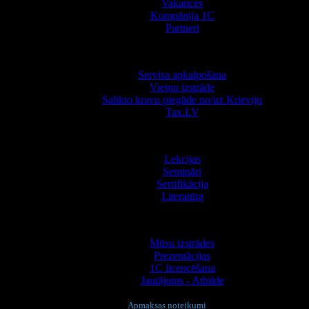
Vakances
Kompānija 1С
Partneri
Pakalpojumi
Servisa apkalpošana
Vietņu izstrāde
Salikto kravu piegāde no/uz Krieviju
Tax.LV
Apmācība
Lekcijas
Semināri
Sertifikācija
Literatūra
Informācija
Mūsu izstrādes
Prezentācijas
1С licencēšana
Jautājums - Atbilde
Apmaksas noteikumi