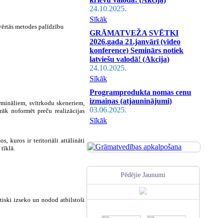
24.10.2025.
Sīkāk
svērtās metodes palīdzību
GRĀMATVEŽA SVĒTKI
2026.gada 21.janvārī (video
konference) Seminārs notiek
latviešu valodā! (Akcija)
24.10.2025.
Sīkāk
Programprodukta nomas cenu
izmaiņas (atjauninājumi)
rmināliem, svītrkodu skeneriem,
03.06.2025.
rāk noformēt preču realizācijas
Sīkāk
kuros ir teritoriāli attālināti
tīklā.
Pēdējie Jaunumi
tiski izseko un nodod atbilstoši