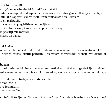
iti kārtot atsevišķi
āku uzņēmumu saimnieciskās darbības uzskaiti
aiti izmantojot dažādas preču norakstīšanas metodes, gan ar FIFO, gan ar vidējās 
aiti, kuri saņemti (vai realizēti) uz pēcapmaksas noteikumiem
u un realizāciju
nu uzskaiti ar piegādātiem un pircējiem
tu noformēšanu, kuri saistīti ar preču realizāciju
 un pasūtījumu kontroli
ļus kasē un bankā
oli
s iekārtām
odrošina darbu ar dažāda veida tirdzniecības iekārtām - kases aparātiem, POS-te
 Ar tirdzniecības iekārtu palīdzību, piemēram ar svītrkodu skeneri, var daudz āt
s bāzēm
 informācijas bāzēm – vienotas automatizētas uzskaites organizācija uzņēmumos, 
 noliktavas, veikali vai citas struktūrvienības, kuras nav iespējams savienot lokālajā 
aitu autonomi strādājošu struktūrvienību
sinhronizācija
āva iestatīšana
 veids un secība
as bāzēm lietotāju darbības netiek ierobežotas. Visas datu izmaiņas sistēma automā