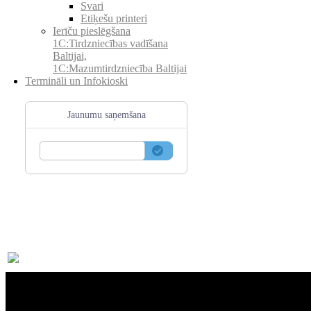
Svari
Etiķešu printeri
Ierīču pieslēgšana
1C:Tirdzniecības vadīšana
Baltijai,
1C:Mazumtirdzniecība Baltijai
Termināli un Infokioski
Jaunumu saņemšana