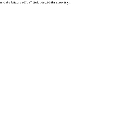
 datu bāzu vadība” tiek piegādāta atsevišķi.