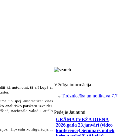
Vērtīga informācija :
āt kā autonomi, tā arī kopā ar
aitei.
Tirdzniecība un noliktava 7.7
umā un spēj automatizēt visas
o analītisko pārskatu izveidei.
ēšanā, nacionālo valodu, attālo
Pēdējie Jaunumi
GRĀMATVEŽA DIENA
2026.gada 23.janvārī (video
ņos. Tipveida konfigurācija ir
konference) Seminārs notiek
krievu valodā! (Akcija)