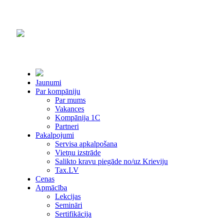
Jaunumi
Par kompāniju
Par mums
Vakances
Kompānija 1С
Partneri
Pakalpojumi
Servisa apkalpošana
Vietņu izstrāde
Salikto kravu piegāde no/uz Krieviju
Tax.LV
Cenas
Apmācība
Lekcijas
Semināri
Sertifikācija