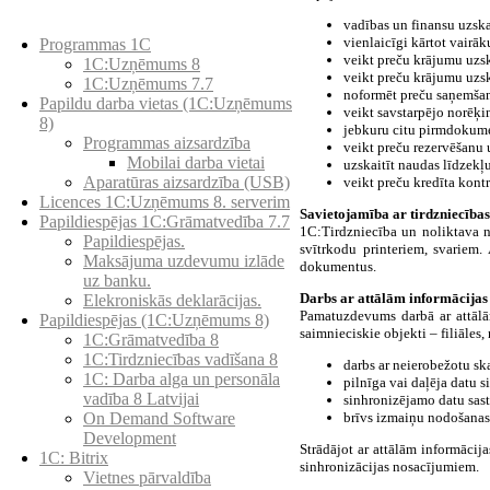
Preču katalogs
vadības un finansu uzska
vienlaicīgi kārtot vair
Programmas 1C
veikt preču krājumu uzsk
1C:Uzņēmums 8
veikt preču krājumu uzsk
1C:Uzņēmums 7.7
noformēt preču saņemšan
Papildu darba vietas (1C:Uzņēmums
veikt savstarpējo norēķi
8)
jebkuru citu pirmdokumen
Programmas aizsardzība
veikt preču rezervēšanu
Mobilai darba vietai
uzskaitīt naudas līdzek
Aparatūras aizsardzība (USB)
veikt preču kredīta kontr
Licences 1C:Uzņēmums 8. serverim
Savietojamība ar tirdzniecība
Papildiespējas 1C:Grāmatvedība 7.7
1C:Tirdzniecība un noliktava n
Papildiespējas.
svītrkodu printeriem, svariem.
Maksājuma uzdevumu izlāde
dokumentus.
uz banku.
Darbs ar attālām informācija
Elekroniskās deklarācijas.
Pamatuzdevums darbā ar attālām
Papildiespējas (1C:Uzņēmums 8)
saimnieciskie objekti – filiāles,
1C:Grāmatvedība 8
1C:Tirdzniecības vadīšana 8
darbs ar neierobežotu sk
1С: Darba alga un personāla
pilnīga vai daļēja datu 
vadība 8 Latvijai
sinhronizējamo datu sast
brīvs izmaiņu nodošanas
On Demand Software
Development
Strādājot ar attālām informācij
1C: Bitrix
sinhronizācijas nosacījumiem.
Vietnes pārvaldība