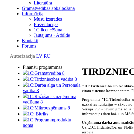
Literatūra
Grāmatvedības apkalpošana
Informācija
Mūsu izstrādes
Prezentācijas
1С licencēšana
Jautājums - Atbilde
Kontakti
Forums
Autorizācija
LV
RU
Finanšu programmas
TIRDZNIEC
1C:Grāmatvedība 8
1C:Tirdzniecības vadība 8
1C:Darba alga un Personāla
"1C:Tirdzniecība un Noliktav
vadība 8
citām sistēmas komponentēm. "1C
1C:Ražošanas uzņēmuma
Programma "1C:Tirdzniecība u
vadīšana 8
uzskaites funkcijas – sākot no
1С:Мikrouzņēmums 8
Versija 7.7 - ievērojams solis
1C: Bitriks
informācijas datu bāžu un MS S
1C Programmproduktu
Uzņēmuma darba automatizāc
noma
Uz „1C:Tirdzniecība un Nolikt
iespēja: