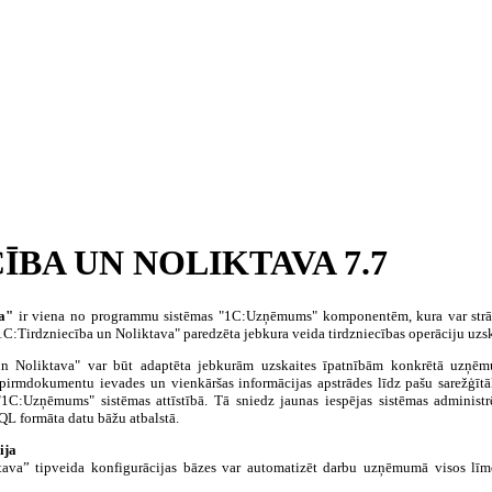
ĪBA UN NOLIKTAVA 7.7
a"
ir viena no programmu sistēmas "1C:Uzņēmums" komponentēm, kura var strād
:Tirdzniecība un Noliktava" paredzēta jebkura veida tirdzniecības operāciju uzsk
n Noliktava" var būt adaptēta jebkurām uzskaites īpatnībām konkrētā uzņēm
 pirmdokumentu ievades un vienkāršas informācijas apstrādes līdz pašu sarežģītāk
 "1C:Uzņēmums" sistēmas attīstībā. Tā sniedz jaunas iespējas sistēmas administr
QL formāta datu bāžu atbalstā.
ija
ava” tipveida konfigurācijas bāzes var automatizēt darbu uzņēmumā visos līme