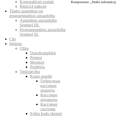
Korporatīvais portals
Komponente „Attālo informācijas
Bitrix24 mākonī
Thales aparatūras un
programmatūras aizsardzība
Aparatūras aizsardzība
Sentinel HL
Programmatūras aizsardzība
Sentinel SL
Cits
Iekārtas
Ofisa
Datorkomplekti
Printeri
Monitori
Perifērija
Tirdzniecība
Kases aparāti
Гибридные
кассовые
апараты
Кассовые
аппараты
Кассовые
системы
Svītru kodu skeneri