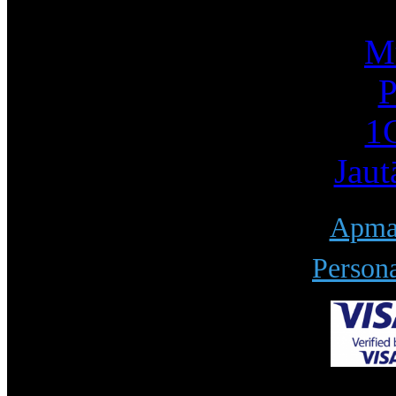
Mū
P
1С
Jaut
Apmak
Persona