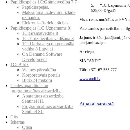
Papildiespējas 1C:Grāmatvedība 7.7
5. “1С:Uzņēmums 7.7”
Papildiespējas.
525,00 € /gadā
Maksājuma uzdevumu izlāde
uz banku.
Visas cenas norādītas ar PVN
Elekroniskās deklarācijas.
Papildiespējas (1C:Uzņēmums 8)
Pateicamies par uzticību un il
1C:Grāmatvedība 8
Ja jums ir kādi jautājumi, jūs
1C:Tirdzniecības vadīšana 8
pieejami saziņai.
1С: Darba alga un personāla
vadība 8 Latvijai
Ar cieņu,
On Demand Software
Development
SIA “ANDI”
1C: Bitrix
Vietnes pārvaldība
Tālr. +371 67 555 777
Korporatīvais portals
www.andi.lv
Bitrix24 mākonī
Thales aparatūras un
programmatūras aizsardzība
Aparatūras aizsardzība
Sentinel HL
Atpakaļ sarakstā
Programmatūras aizsardzība
Sentinel SL
Cits
Iekārtas
Ofisa