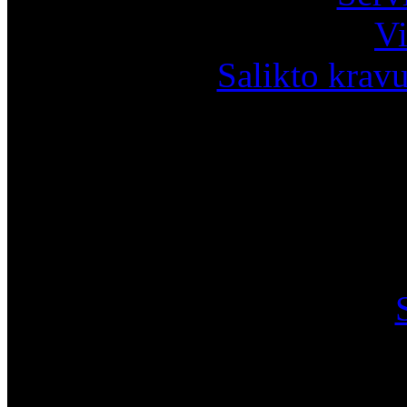
Vi
Salikto krav
I