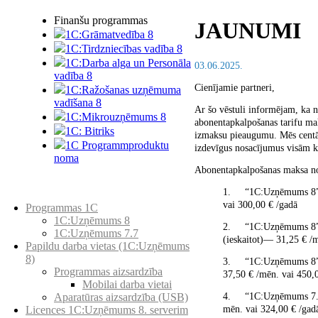
Finanšu programmas
JAUNUMI
1C:Grāmatvedība 8
1C:Tirdzniecības vadība 8
1C:Darba alga un Personāla
03.06.2025.
vadība 8
Cienījamie partneri,
1C:Ražošanas uzņēmuma
vadīšana 8
Ar šo vēstuli informējam, ka n
1С:Мikrouzņēmums 8
abonentapkalpošanas tarifu maks
1C: Bitriks
izmaksu pieaugumu. Mēs centā
1C Programmproduktu
izdevīgus nosacījumus visām k
noma
Abonentapkalpošanas maksa n
1. “1С:Uzņēmums 8” v
Preču katalogs
vai 300,00 € /gadā
Programmas 1C
1C:Uzņēmums 8
2. “1С:Uzņēmums 8” ar
1C:Uzņēmums 7.7
(ieskaitot)— 31,25 € /
Papildu darba vietas (1C:Uzņēmums
8)
3. “1С:Uzņēmums 8” ar
Programmas aizsardzība
37,50 € /mēn. vai 450,
Mobilai darba vietai
4. “1С:Uzņēmums 7.7
Aparatūras aizsardzība (USB)
mēn. vai 324,00 € /gad
Licences 1C:Uzņēmums 8. serverim