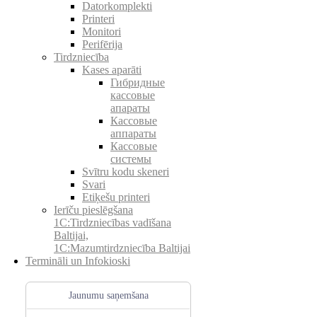
Datorkomplekti
Printeri
Monitori
Perifērija
Tirdzniecība
Kases aparāti
Гибридные
кассовые
апараты
Кассовые
аппараты
Кассовые
системы
Svītru kodu skeneri
Svari
Etiķešu printeri
Ierīču pieslēgšana
1C:Tirdzniecības vadīšana
Baltijai,
1C:Mazumtirdzniecība Baltijai
Termināli un Infokioski
Jaunumu saņemšana