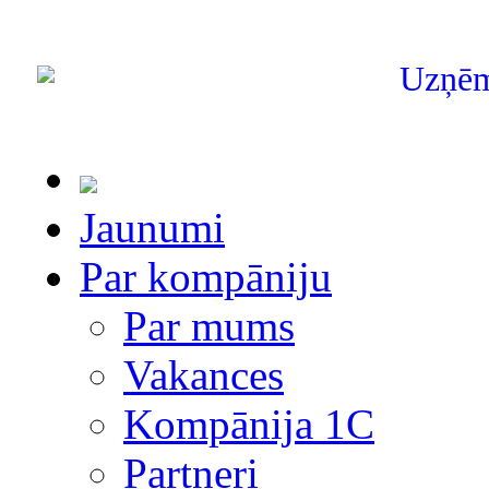
Uzņē
Jaunumi
Par kompāniju
Par mums
Vakances
Kompānija 1С
Partneri