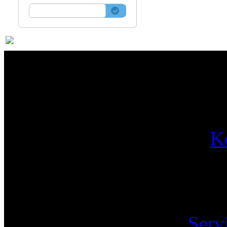
Par
K
Pa
Serv