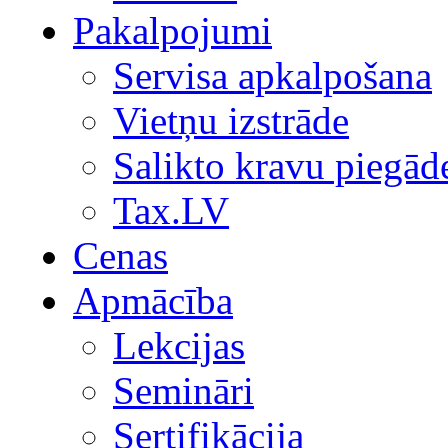
Pakalpojumi
Servisa apkalpošana
Vietņu izstrāde
Salikto kravu piegād
Tax.LV
Cenas
Apmācība
Lekcijas
Semināri
Sertifikācija