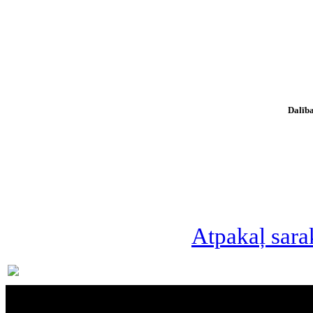
Dalība
Atpakaļ sara
Par