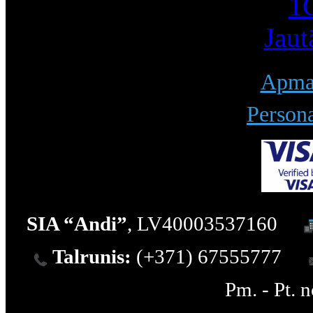
1С
Jaut
Apmak
Persona
SIA “Andi”
, LV40003537160
Talrunis:
(+371) 67555777
Pm. - Pt. 