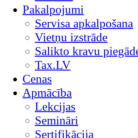
Pakalpojumi
Servisa apkalpošana
Vietņu izstrāde
Salikto kravu piegād
Tax.LV
Cenas
Apmācība
Lekcijas
Semināri
Sertifikācija