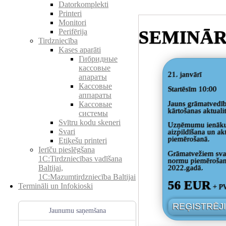
Datorkomplekti
Printeri
Monitori
SEMINĀR
Perifērija
Tirdzniecība
Kases aparāti
Гибридные
кассовые
21. janvārī
апараты
Кассовые
Startēsīm 10:00
аппараты
Jauns grāmatvedīb
Кассовые
kārtošanas aktuali
системы
Svītru kodu skeneri
Uzņēmumu ienākum
Svari
aizpildīšana un ak
piemērošanā.
Etiķešu printeri
Ierīču pieslēgšana
Grāmatvežiem svar
1C:Tirdzniecības vadīšana
normu piemērošana
2022.gadā.
Baltijai,
1C:Mazumtirdzniecība Baltijai
56 EUR
Termināli un Infokioski
+ P
REĢISTRĒJI
Jaunumu saņemšana