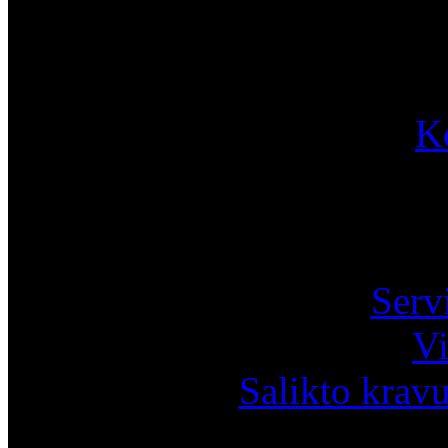
K
Pa
Serv
Vi
Salikto krav