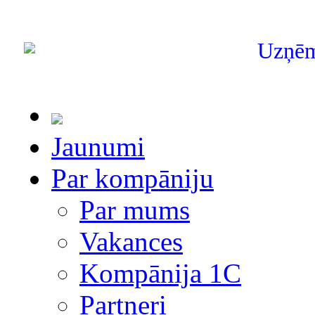
Uzņē
Jaunumi
Par kompāniju
Par mums
Vakances
Kompānija 1С
Partneri