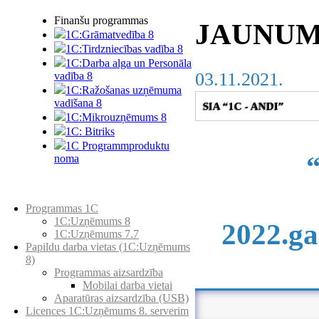
Finanšu programmas
JAUNUM
1C:Grāmatvedība 8
1C:Tirdzniecības vadība 8
1C:Darba alga un Personāla
03.11.2021.
vadība 8
1C:Ražošanas uzņēmuma
vadīšana 8
SIA “1C - ANDI”
1С:Мikrouzņēmums 8
1C: Bitriks
1C Programmproduktu
noma
Preču katalogs
Programmas 1C
1C:Uzņēmums 8
2022.ga
1C:Uzņēmums 7.7
Papildu darba vietas (1C:Uzņēmums
8)
Programmas aizsardzība
Mobilai darba vietai
Aparatūras aizsardzība (USB)
Licences 1C:Uzņēmums 8. serverim