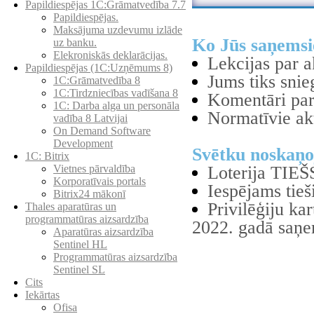
Papildiespējas 1C:Grāmatvedība 7.7
Papildiespējas.
Maksājuma uzdevumu izlāde
Ko Jūs saņemsi
uz banku.
Elekroniskās deklarācijas.
Lekcijas par 
Papildiespējas (1C:Uzņēmums 8)
Jums tiks snie
1C:Grāmatvedība 8
1C:Tirdzniecības vadīšana 8
Komentāri par
1С: Darba alga un personāla
Normatīvie ak
vadība 8 Latvijai
On Demand Software
Development
Svētku noskaņ
1C: Bitrix
Loterija TIE
Vietnes pārvaldība
Korporatīvais portals
Iespējams tieš
Bitrix24 mākonī
Privilēģiju ka
Thales aparatūras un
programmatūras aizsardzība
2022. gadā saņem
Aparatūras aizsardzība
Sentinel HL
Programmatūras aizsardzība
Sentinel SL
Cits
Iekārtas
Ofisa