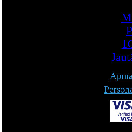
Mū
P
1С
Jaut
Apmak
Persona