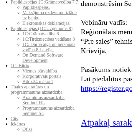
demonstrēsim Sen
Papildiespējas 1C:Grāmatvedība 7.7
Papildiespējas.
Maksājuma uzdevumu izlāde
uz banku.
Vebināru vadīs:
Elekroniskās deklarācijas.
Papildiespējas (1C:Uzņēmums 8)
Reģionālais mene
1C:Grāmatvedība 8
1C:Tirdzniecības vadīšana 8
“Pre sales” tehni
1С: Darba alga un personāla
Krievija.
vadība 8 Latvijai
On Demand Software
Development
1C: Bitrix
Pasākums notiek
Vietnes pārvaldība
Korporatīvais portals
Lai piedalītos pa
Bitrix24 mākonī
https://register
Thales aparatūras un
programmatūras aizsardzība
Aparatūras aizsardzība
Sentinel HL
Programmatūras aizsardzība
Sentinel SL
Cits
Atpakaļ sarak
Iekārtas
Ofisa