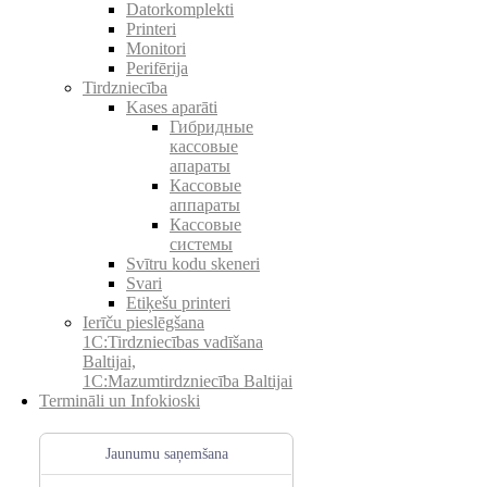
Datorkomplekti
Printeri
Monitori
Perifērija
Tirdzniecība
Kases aparāti
Гибридные
кассовые
апараты
Кассовые
аппараты
Кассовые
системы
Svītru kodu skeneri
Svari
Etiķešu printeri
Ierīču pieslēgšana
1C:Tirdzniecības vadīšana
Baltijai,
1C:Mazumtirdzniecība Baltijai
Termināli un Infokioski
Jaunumu saņemšana