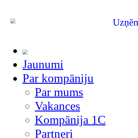
Uzņē
Jaunumi
Par kompāniju
Par mums
Vakances
Kompānija 1С
Partneri