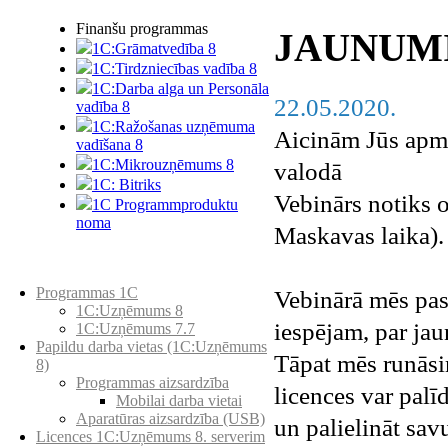
Finanšu programmas
JAUNUM
1C:Grāmatvedība 8
1C:Tirdzniecības vadība 8
1C:Darba alga un Personāla
22.05.2020.
vadība 8
1C:Ražošanas uzņēmuma
Aicinām Jūs apme
vadīšana 8
1С:Мikrouzņēmums 8
valodā
1C: Bitriks
Vebinārs notiks o
1C Programmproduktu
noma
Maskavas laika).
Preču katalogs
Programmas 1C
Vebinārā mēs pas
1C:Uzņēmums 8
iespējam, par ja
1C:Uzņēmums 7.7
Papildu darba vietas (1C:Uzņēmums
Tāpat mēs runāsi
8)
Programmas aizsardzība
licences var pal
Mobilai darba vietai
Aparatūras aizsardzība (USB)
un palielināt sa
Licences 1C:Uzņēmums 8. serverim