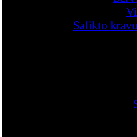
Vi
Salikto krav
I