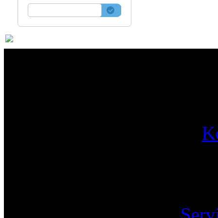
Par
K
Pa
Serv