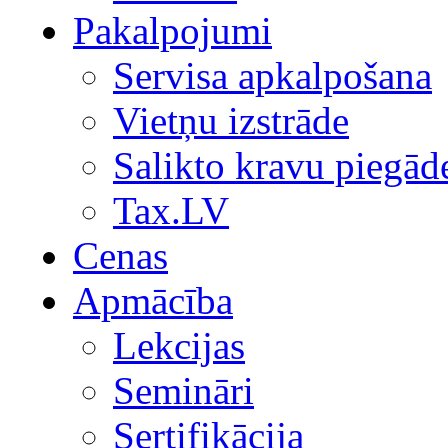
Pakalpojumi
Servisa apkalpošana
Vietņu izstrāde
Salikto kravu piegād
Tax.LV
Cenas
Apmācība
Lekcijas
Semināri
Sertifikācija