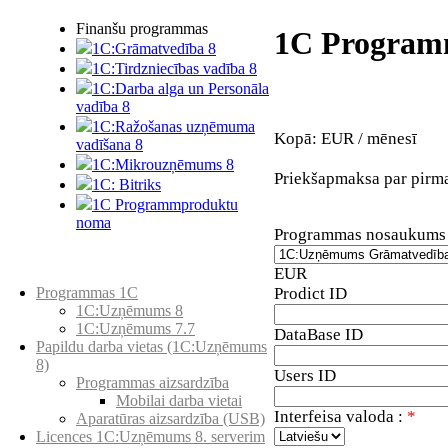
Finanšu programmas
1C Program
1C:Grāmatvedība 8
1C:Tirdzniecības vadība 8
1C:Darba alga un Personāla
vadība 8
1C:Ražošanas uzņēmuma
Kopā:
EUR / mēnesī
vadīšana 8
1С:Мikrouzņēmums 8
Priekšapmaksa par pirm
1C: Bitriks
1C Programmproduktu
noma
Programmas nosaukums
EUR
Preču katalogs
Prodict ID
Programmas 1C
1C:Uzņēmums 8
1C:Uzņēmums 7.7
DataBase ID
Papildu darba vietas (1C:Uzņēmums
8)
Users ID
Programmas aizsardzība
Mobilai darba vietai
Interfeisa valoda :
*
Aparatūras aizsardzība (USB)
Licences 1C:Uzņēmums 8. serverim