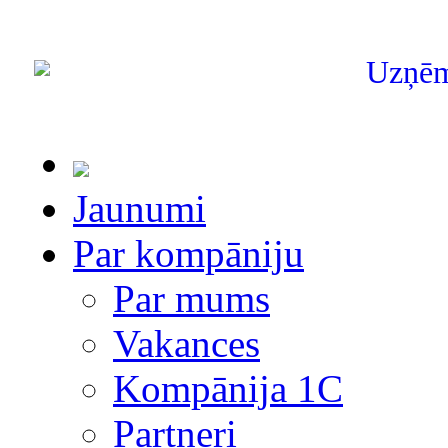
Uzņē
Jaunumi
Par kompāniju
Par mums
Vakances
Kompānija 1С
Partneri