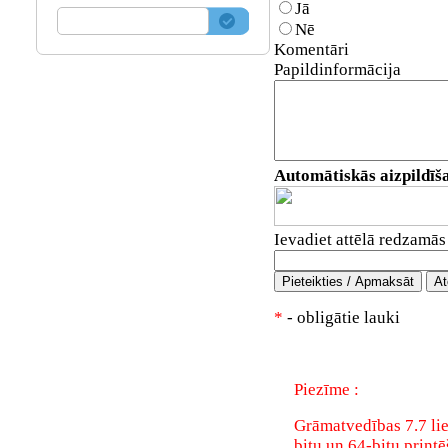
Jā
Nē
Komentāri
Papildinformācija
Automātiskās aizpildīš
Ievadiet attēlā redzamās
*
- obligātie lauki
Piezīme :
Grāmatvedības 7.7 lie
bitu un 64-bitu printē