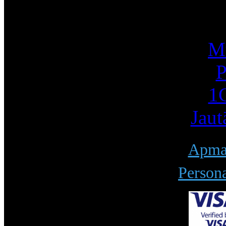
I
Mū
P
1С
Jaut
Apmak
Persona