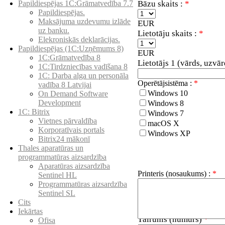
Bāzu skaits :
*
Papildiespējas 1C:Grāmatvedība 7.7
Papildiespējas.
Maksājuma uzdevumu izlāde
EUR
uz banku.
Lietotāju skaits :
*
Elekroniskās deklarācijas.
Papildiespējas (1C:Uzņēmums 8)
EUR
1C:Grāmatvedība 8
Lietotājs 1 (vārds, uzvā
1C:Tirdzniecības vadīšana 8
1С: Darba alga un personāla
Operētājsistēma :
*
vadība 8 Latvijai
Windows 10
On Demand Software
Development
Windows 8
1C: Bitrix
Windows 7
Vietnes pārvaldība
macOS X
Korporatīvais portals
Windows XP
Bitrix24 mākonī
Thales aparatūras un
programmatūras aizsardzība
Aparatūras aizsardzība
Printeris (nosaukums) :
*
Sentinel HL
Programmatūras aizsardzība
Sentinel SL
Cits
Iekārtas
Tālrunis (numurs)
*
Ofisa