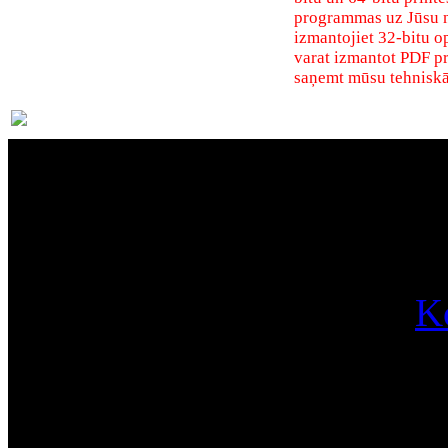
programmas uz Jūsu nor
izmantojiet 32-bitu o
varat izmantot PDF pr
saņemt mūsu tehniskā
Par
K
Pa