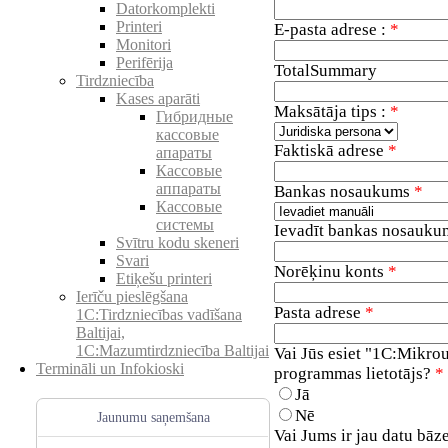
Datorkomplekti
Printeri
E-pasta adrese :
*
Monitori
Perifērija
TotalSummary
Tirdzniecība
Kases aparāti
Maksātāja tips :
*
Гибридные
кассовые
Faktiskā adrese
*
апараты
Кассовые
аппараты
Bankas nosaukums
*
Кассовые
системы
Ievadīt bankas nosauk
Svītru kodu skeneri
Svari
Norēķinu konts
*
Etiķešu printeri
Ierīču pieslēgšana
Pasta adrese
*
1C:Tirdzniecības vadīšana
Baltijai,
1C:Mazumtirdzniecība Baltijai
Vai Jūs esiet "1C:Mikr
Termināli un Infokioski
programmas lietotājs?
*
Jā
Nē
Jaunumu saņemšana
Vai Jums ir jau datu bāz