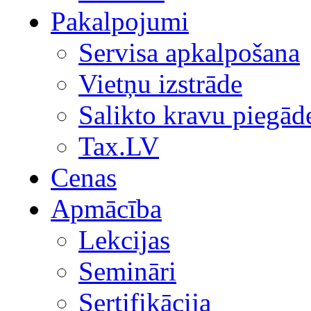
Pakalpojumi
Servisa apkalpošana
Vietņu izstrāde
Salikto kravu piegād
Tax.LV
Cenas
Apmācība
Lekcijas
Semināri
Sertifikācija