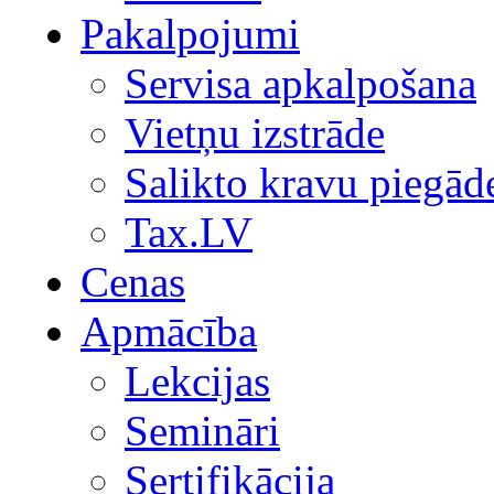
Pakalpojumi
Servisa apkalpošana
Vietņu izstrāde
Salikto kravu piegād
Tax.LV
Cenas
Apmācība
Lekcijas
Semināri
Sertifikācija