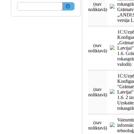
(nav
rokasgrā
noliktavā)
Grāmatv
„ANDI:S
versija L
1C:Uzņē
Konfigur
„Grāmat
(nav
Latvijai
noliktavā)
1.6. Grā
rokasgrā
valodā)
1C:Uzņē
Konfigur
"Grāmat
(nav
Latvijai
noliktavā)
1.6. 2 i
Uzskaite
rokasgrā
Vairumti
(nav
informāc
noliktavā)
tehnoloģ