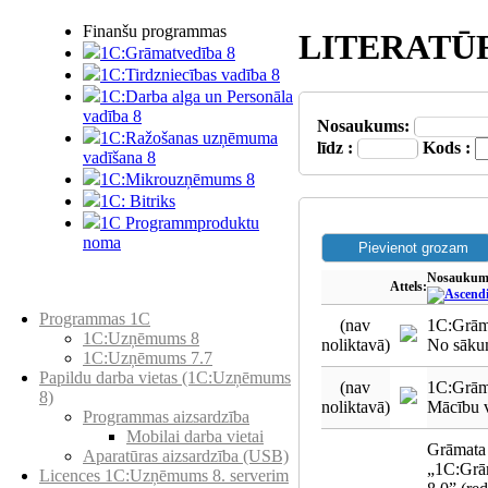
Finanšu programmas
LITERATŪ
1C:Grāmatvedība 8
1C:Tirdzniecības vadība 8
1C:Darba alga un Personāla
vadība 8
Nosaukums:
1C:Ražošanas uzņēmuma
līdz :
Kods :
vadīšana 8
1С:Мikrouzņēmums 8
1C: Bitriks
1C Programmproduktu
noma
Nosaukum
Attels:
Preču katalogs
Programmas 1C
(nav
1C:Grām
1C:Uzņēmums 8
noliktavā)
No sāku
1C:Uzņēmums 7.7
Papildu darba vietas (1C:Uzņēmums
(nav
1C:Grāma
8)
noliktavā)
Mācību v
Programmas aizsardzība
Mobilai darba vietai
Grāmata
Aparatūras aizsardzība (USB)
„1C:Grā
Licences 1C:Uzņēmums 8. serverim