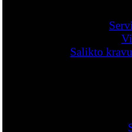
Pa
Serv
Vi
Salikto krav