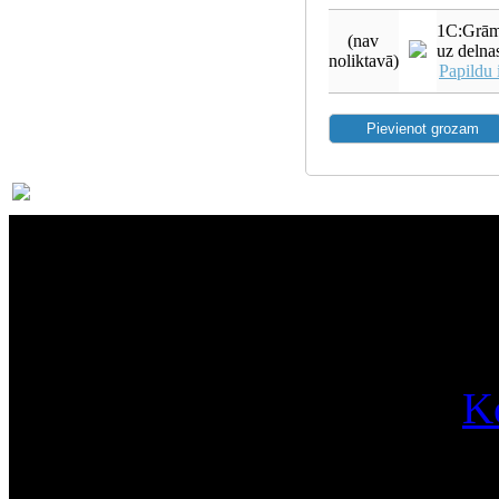
1C:Grām
(nav
uz delna
noliktavā)
Papildu 
Par
K