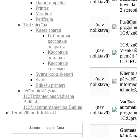
noliktavā)
Datorkomplekti
tipveida
Printeri
2 stereo
Monitori
Perifērija
Pasūtīju
(nav
Tirdzniecība
program
noliktavā)
Kases aparāti
1C:Uzņē
Гибридные
кассовые
1C:Uzņē
апараты
(nav
Vienkārši
Кассовые
noliktavā)
piemēri 
аппараты
CD- RO
Кассовые
системы
Klientu a
Svītru kodu skeneri
(nav
pārvaldī
Svari
noliktavā)
informāc
Etiķešu printeri
tehnoloģ
Ierīču pieslēgšana
1C:Tirdzniecības vadīšana
Vadības 
Baltijai,
(nav
automati
1C:Mazumtirdzniecība Baltijai
noliktavā)
program
Termināli un Infokioski
1C:Uprav
Jaunumu saņemšana
Grāmata:
kārtošan