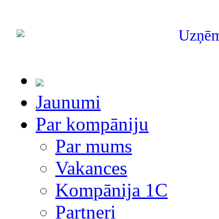
Uzņē
Jaunumi
Par kompāniju
Par mums
Vakances
Kompānija 1С
Partneri