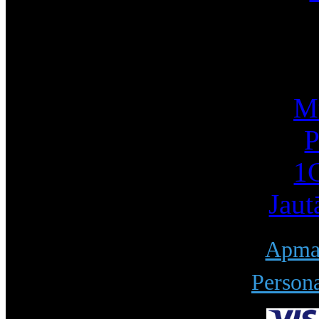
I
Mū
P
1С
Jaut
Apmak
Persona