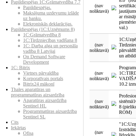
8.0” (red
Papildiespējas 1C:Grāmatvedība 7.7
(nav
sertifik
Papildiespējas.
noliktavā)
jautājum
Maksājuma uzdevumu izlāde
ar risin
uz banku.
piemērie
Elekroniskās deklarācijas.
val.)
Papildiespējas (1C:Uzņēmums 8)
1C:Grāmatvedība 8
1C:Uzņē
1C:Tirdzniecības vadīšana 8
(nav
Tirdznie
1С: Darba alga un personāla
noliktavā)
pārvaldī
vadība 8 Latvijai
un atbild
On Demand Software
Development
Program
1C: Bitrix
(nav
1C:TIR
Vietnes pārvaldība
noliktavā)
VADĪŠAN
Korporatīvais portals
10.2 izm
Bitrix24 mākonī
Thales aparatūras un
programmatūras aizsardzība
Profesion
Aparatūras aizsardzība
(nav
sistēmā
Sentinel HL
noliktavā)
8 (pieli
Programmatūras aizsardzība
ROM)
Sentinel SL
Cits
"1C:Uzņ
Iekārtas
Izstrādāt
(nav
Ofisa
līdzeklis