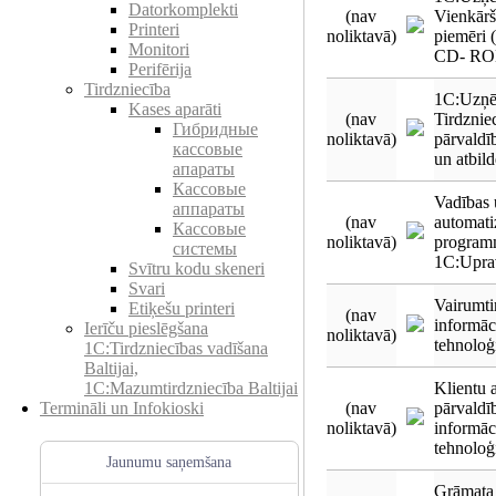
Datorkomplekti
(nav
Vienkārši
Printeri
noliktavā)
piemēri 
Monitori
CD- RO
Perifērija
Tirdzniecība
1C:Uzņē
Kases aparāti
(nav
Tirdznie
Гибридные
noliktavā)
pārvaldī
кассовые
un atbild
апараты
Кассовые
Vadības 
аппараты
(nav
automati
Кассовые
noliktavā)
program
системы
1C:Uprav
Svītru kodu skeneri
Svari
Vairumti
Etiķešu printeri
(nav
informāc
Ierīču pieslēgšana
noliktavā)
tehnoloģ
1C:Tirdzniecības vadīšana
Baltijai,
Klientu a
1C:Mazumtirdzniecība Baltijai
(nav
pārvaldī
Termināli un Infokioski
noliktavā)
informāc
tehnoloģ
Jaunumu saņemšana
Grāmata