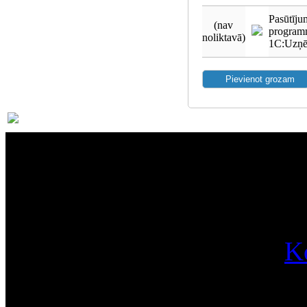
Pasūtīju
(nav
program
noliktavā)
1C:Uzņē
Par
K