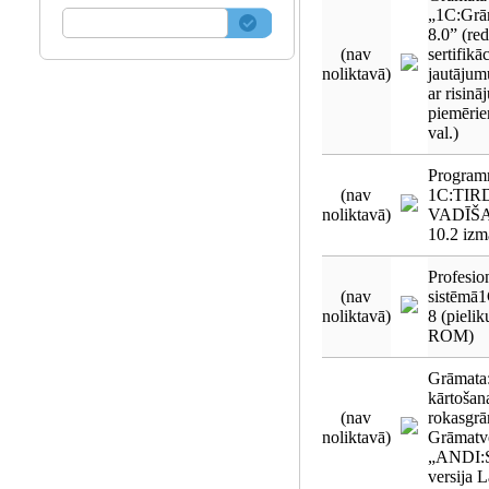
„1C:Grā
8.0” (red
(nav
sertifik
noliktavā)
jautājum
ar risin
piemērie
val.)
Program
(nav
1C:TIR
noliktavā)
VADĪŠAN
10.2 izm
Profesion
(nav
sistēmā
noliktavā)
8 (pieli
ROM)
Grāmata:
kārtošan
(nav
rokasgrā
noliktavā)
Grāmatv
„ANDI:S
versija L