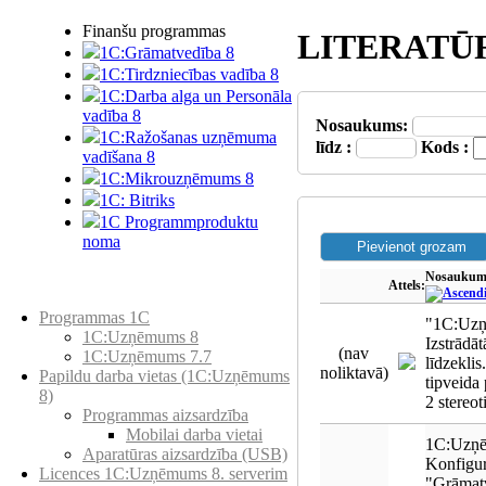
Finanšu programmas
LITERATŪ
1C:Grāmatvedība 8
1C:Tirdzniecības vadība 8
1C:Darba alga un Personāla
vadība 8
Nosaukums:
1C:Ražošanas uzņēmuma
līdz :
Kods :
vadīšana 8
1С:Мikrouzņēmums 8
1C: Bitriks
1C Programmproduktu
noma
Nosaukum
Attels:
Preču katalogs
Programmas 1C
"1C:Uzņ
1C:Uzņēmums 8
Izstrādāt
(nav
1C:Uzņēmums 7.7
līdzeklis
noliktavā)
Papildu darba vietas (1C:Uzņēmums
tipveida
8)
2 stereo
Programmas aizsardzība
Mobilai darba vietai
1C:Uzņē
Aparatūras aizsardzība (USB)
Konfigur
Licences 1C:Uzņēmums 8. serverim
"Grāmat