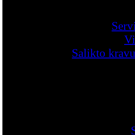
Pa
Serv
Vi
Salikto krav