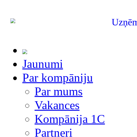
Uzņē
Jaunumi
Par kompāniju
Par mums
Vakances
Kompānija 1С
Partneri