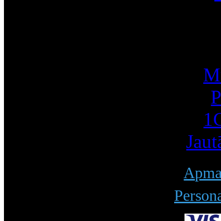
I
Mū
P
1С
Jaut
Apmak
Persona