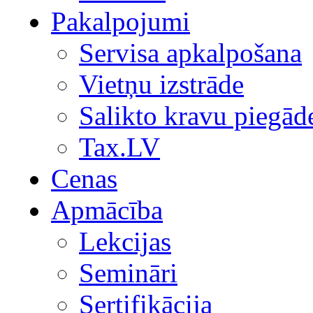
Pakalpojumi
Servisa apkalpošana
Vietņu izstrāde
Salikto kravu piegād
Tax.LV
Cenas
Apmācība
Lekcijas
Semināri
Sertifikācija