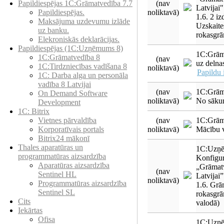
(nav
Papildiespējas 1C:Grāmatvedība 7.7
Latvijai
noliktavā)
Papildiespējas.
1.6. 2 i
Maksājuma uzdevumu izlāde
Uzskaite
uz banku.
rokasgrā
Elekroniskās deklarācijas.
Papildiespējas (1C:Uzņēmums 8)
1C:Grām
1C:Grāmatvedība 8
(nav
uz delna
1C:Tirdzniecības vadīšana 8
noliktavā)
Papildu 
1С: Darba alga un personāla
vadība 8 Latvijai
(nav
1C:Grām
On Demand Software
noliktavā)
No sāku
Development
1C: Bitrix
(nav
1C:Grāma
Vietnes pārvaldība
noliktavā)
Mācību v
Korporatīvais portals
Bitrix24 mākonī
Thales aparatūras un
1C:Uzņē
programmatūras aizsardzība
Konfigur
Aparatūras aizsardzība
„Grāmat
(nav
Sentinel HL
Latvijai
noliktavā)
Programmatūras aizsardzība
1.6. Grā
Sentinel SL
rokasgrā
Cits
valodā)
Iekārtas
Ofisa
1C:Uzņē