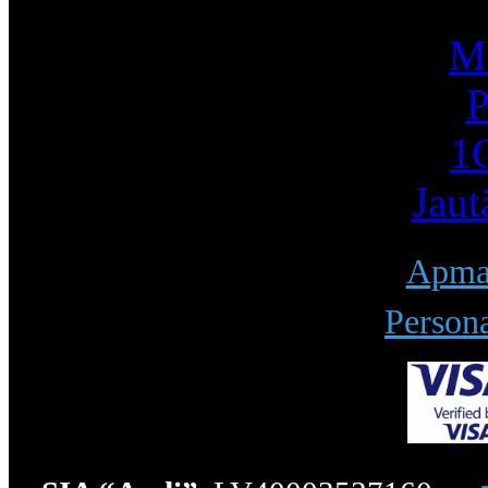
Mū
P
1С
Jaut
Apmak
Persona