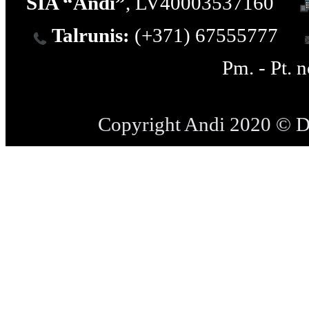
SIA “Andi”
, LV40003537160
Talrunis:
(+371) 67555777
Pm. - Pt. 
Copyright Andi 2020 © 