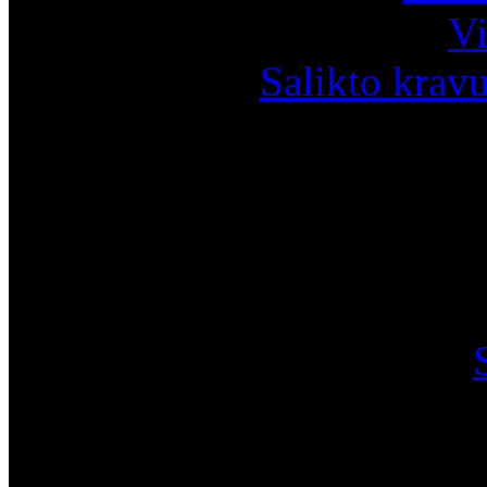
Vi
Salikto krav
I