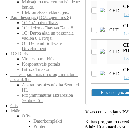
Maksājuma uzdevumu izlāde uz
CH
banku.
CHD
Elekroniskās deklarācijas.
Las
Papildiespējas (1C:Uzņēmums 8)
1C:Grāmatvedība 8
CH
1C:Tirdzniecības vadīšana 8
CHD
1С: Darba alga un personāla
Las
vadība 8 Latvijai
On Demand Software
CH
Development
P
CHD
1C: Bitrix
Las
Vietnes pārvaldība
Korporatīvais portals
Bitrix24 mākonī
CH
CHD
Thales aparatūras un programmatūras
Las
aizsardzība
Aparatūras aizsardzība Sentinel
HL
Programmatūras aizsardzība
Sentinel SL
Cits
Iekārtas
Visās cenās iekļauts P
Ofisa
Datorkomplekti
Katras programmas cenā
Printeri
6 līdz 10 apmācības stu