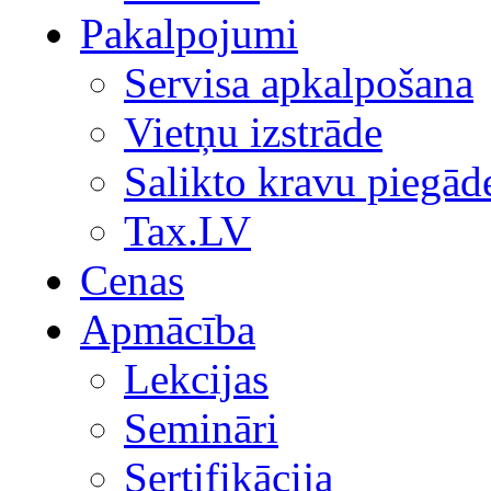
Pakalpojumi
Servisa apkalpošana
Vietņu izstrāde
Salikto kravu piegād
Tax.LV
Cenas
Apmācība
Lekcijas
Semināri
Sertifikācija