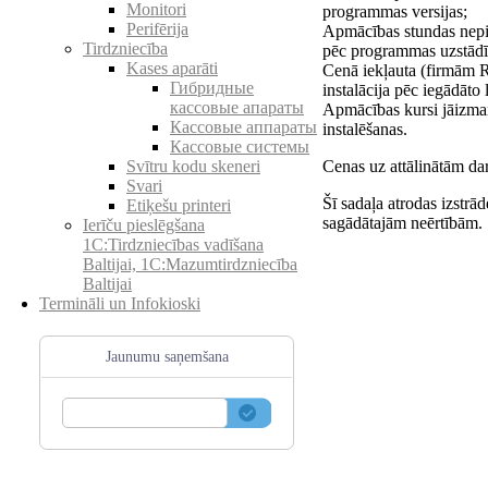
Monitori
programmas versijas;
Perifērija
Apmācības stundas nepi
Tirdzniecība
pēc programmas uzstādī
Kases aparāti
Cenā iekļauta (firmām 
Гибридные
instalācija pēc iegādāt
кассовые апараты
Apmācības kursi jāizma
Кассовые аппараты
instalēšanas.
Кассовые системы
Cenas uz attālinātām da
Svītru kodu skeneri
Svari
Šī sadaļa atrodas izstrā
Etiķešu printeri
sagādātajām neērtībām.
Ierīču pieslēgšana
1C:Tirdzniecības vadīšana
Baltijai, 1C:Mazumtirdzniecība
Baltijai
Termināli un Infokioski
Jaunumu saņemšana