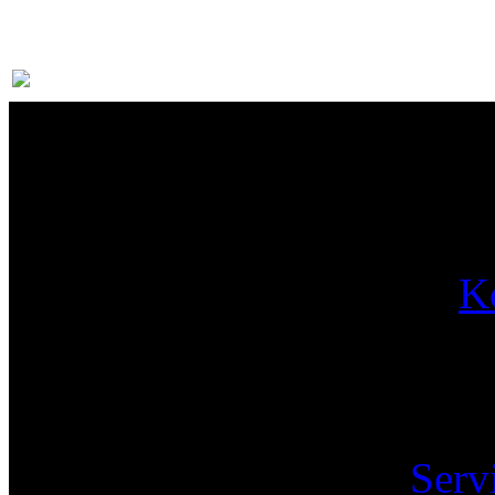
Par
K
Pa
Serv