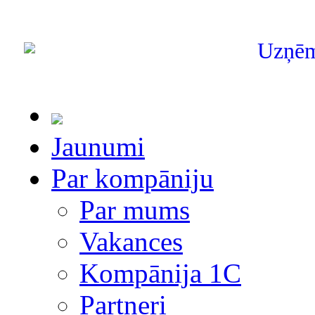
Uzņē
Jaunumi
Par kompāniju
Par mums
Vakances
Kompānija 1С
Partneri