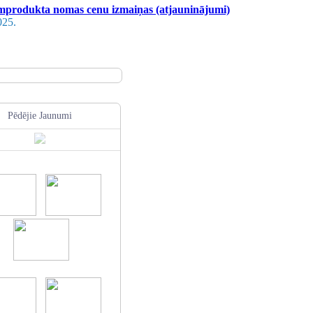
produkta nomas cenu izmaiņas (atjauninājumi)
025.
Pēdējie Jaunumi