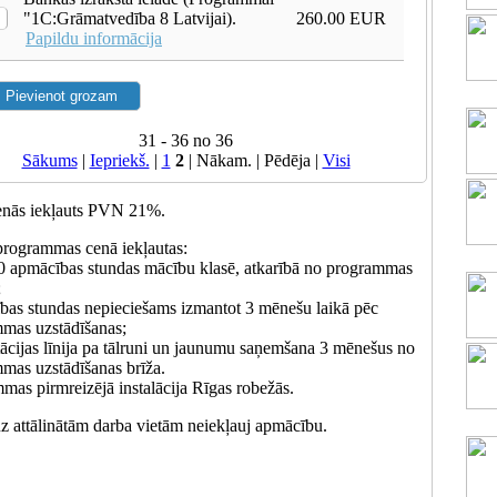
"1С:Grāmatvedība 8 Latvijai).
260.00 EUR
Papildu informācija
31 - 36 no 36
Sākums
|
Iepriekš.
|
1
2
| Nākam. | Pēdēja
|
Visi
enās iekļauts PVN 21%.
programmas cenā iekļautas:
10 apmācības stundas mācību klasē, atkarībā no programmas
;
as stundas nepieciešams izmantot 3 mēnešu laikā pēc
mas uzstādīšanas;
ācijas līnija pa tālruni un jaunumu saņemšana 3 mēnešus no
mas uzstādīšanas brīža.
mas pirmreizējā instalācija Rīgas robežās.
z attālinātām darba vietām neiekļauj apmācību.