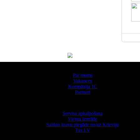
Par kompāniju
Par mums
Vakances
Kompānija 1С
Partneri
Pakalpojumi
Servisa apkalpošana
Vietņu izstrāde
Salikto kravu piegāde no/uz Krieviju
Tax.LV