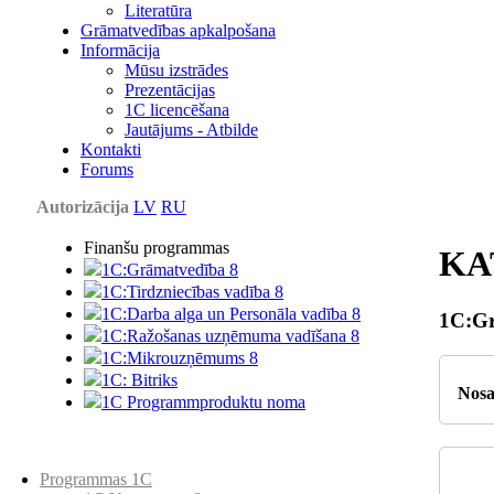
Literatūra
Grāmatvedības apkalpošana
Informācija
Mūsu izstrādes
Prezentācijas
1С licencēšana
Jautājums - Atbilde
Kontakti
Forums
Autorizācija
LV
RU
Finanšu programmas
KA
1C:Grāmatvedība 8
1C:Tirdzniecības vadība 8
1C:Darba alga un Personāla vadība 8
1C:Gr
1C:Ražošanas uzņēmuma vadīšana 8
1С:Мikrouzņēmums 8
1C: Bitriks
Nos
1C Programmproduktu noma
Preču katalogs
Programmas 1C