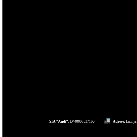
SIA “Andi”
, LV40003537160
Adrese:
Latvija,