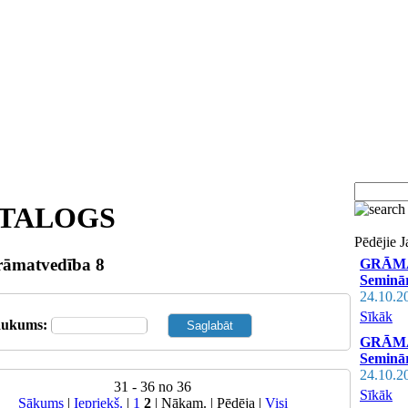
TALOGS
Pēdējie 
āmatvedība 8
GRĀMAT
Seminār
24.10.2
Sīkāk
aukums:
GRĀMAT
Seminār
24.10.2
31 - 36 no 36
Sīkāk
Sākums
|
Iepriekš.
|
1
2
| Nākam. | Pēdēja
|
Visi