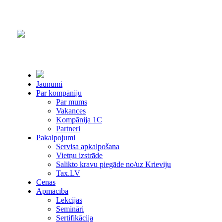
Jaunumi
Par kompāniju
Par mums
Vakances
Kompānija 1С
Partneri
Pakalpojumi
Servisa apkalpošana
Vietņu izstrāde
Salikto kravu piegāde no/uz Krieviju
Tax.LV
Cenas
Apmācība
Lekcijas
Semināri
Sertifikācija