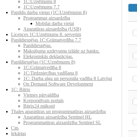
1C:Uzņēmums 8
1C:Uzņēmums 7.7
Papildu darba vietas (1C:Uzņēmums 8)
Programmas aizsardzība
Mobilai darba vietai
Aparatūras aizsardzība (USB)
Licences 1C:Uzņēmums 8. serverim
Papildiespējas 1C:Grāmatvedība 7.7
Papildiespējas.
Maksājuma uzdevumu izlāde uz banku.
Elekroniskās deklarācijas.
Papildiespējas (1C:Uzņēmums 8)
1C:Grāmatvedība 8
1C:Tirdzniecības vadīšana 8
1С: Darba alga un personāla vadība 8 Latvijai
On Demand Software Development
1C: Bitrix
Vietnes pārvaldība
Korporatīvais portals
Bitrix24 mākonī
Thales aparatūras un programmatūras aizsardzība
Aparatūras aizsardzība Sentinel HL
Programmatūras aizsardzība Sentinel SL
Cits
Iekārtas