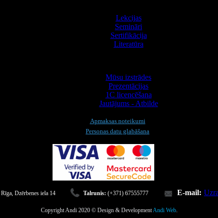
Apmācība
Lekcijas
Semināri
Sertifikācija
Literatūra
Informācija
Mūsu izstrādes
Prezentācijas
1С licencēšana
Jautājums - Atbilde
Apmaksas noteikumi
Personas datu glabāšana
E-mail:
Uzra
 Rīga, Dzērbenes iela 14
Talrunis:
(+371) 67555777
Copyright Andi 2020 © Design & Development
Andi Web
.