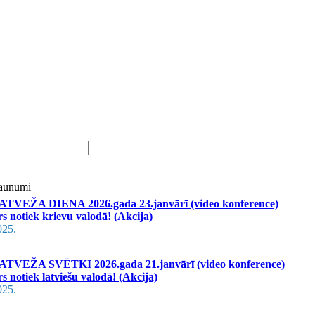
Jaunumi
VEŽA DIENA 2026.gada 23.janvārī (video konference)
s notiek krievu valodā! (Akcija)
025.
VEŽA SVĒTKI 2026.gada 21.janvārī (video konference)
s notiek latviešu valodā! (Akcija)
025.