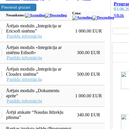
Program
03.06.2
Cena:
Sīkāk
Nosaukums:
Ārējais modulis „Integrācija ar
Ericsoft sistēmu”
1 000.00 EUR
Papildu informācija
Ārējais modulis «Integrācija ar
sistēmu Edisoft»
300.00 EUR
Papildu informācija
Ārējais modulis „Integrācija ar
Cloudex sistēmu”
500.00 EUR
Papildu informācija
Ārējais modulis „Dokumentu
aprite”
1 000.00 EUR
Papildu informācija
Ārējā atskaite “Naudas līdzekļu
340.00 EUR
plūsma”
Bankas izraksta ielāde (Programmai