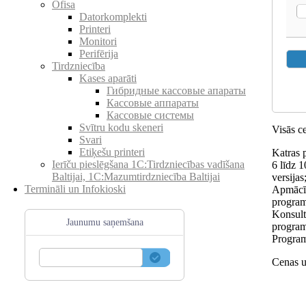
Ofisa
Datorkomplekti
Printeri
Monitori
Perifērija
Tirdzniecība
Kases aparāti
Гибридные кассовые апараты
Кассовые аппараты
Кассовые системы
Svītru kodu skeneri
Visās c
Svari
Etiķešu printeri
Katras 
Ierīču pieslēgšana 1C:Tirdzniecības vadīšana
6 līdz 
Baltijai, 1C:Mazumtirdzniecība Baltijai
versijas
Termināli un Infokioski
Apmācīb
program
Konsult
Jaunumu saņemšana
program
Program
Cenas u