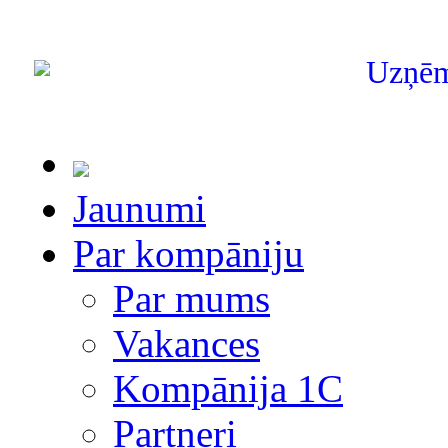
Uzņē
Jaunumi
Par kompāniju
Par mums
Vakances
Kompānija 1С
Partneri