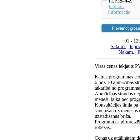
TLP3844-Z
Papildu
informācija
91 - 12
Sākums
|
Iepri
Nākam.
|
P
Visās cenās iekļauts 
Katras programmas cen
6 līdz 10 apmācības st
atkarībā no programmas
Apmācības stundas nep
mēnešu laikā pēc prog
Konsultācijas līnija pa
saņemšana 3 mēnešus
uzstādīšanas brīža.
Programmas pirmreizējā
robežās.
Cenas uz attālinātām d