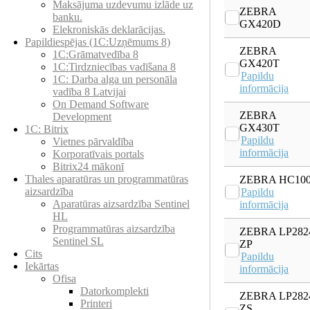
Maksājuma uzdevumu izlāde uz
ZEBRA
banku.
GX420D
Elekroniskās deklarācijas.
Papildiespējas (1C:Uzņēmums 8)
ZEBRA
1C:Grāmatvedība 8
GX420T
1C:Tirdzniecības vadīšana 8
Papildu
1С: Darba alga un personāla
informācija
vadība 8 Latvijai
On Demand Software
ZEBRA
Development
GX430T
1C: Bitrix
Papildu
Vietnes pārvaldība
informācija
Korporatīvais portals
Bitrix24 mākonī
Thales aparatūras un programmatūras
ZEBRA HC10
aizsardzība
Papildu
Aparatūras aizsardzība Sentinel
informācija
HL
Programmatūras aizsardzība
ZEBRA LP282
Sentinel SL
ZP
Cits
Papildu
Iekārtas
informācija
Ofisa
Datorkomplekti
ZEBRA LP282
Printeri
ZS