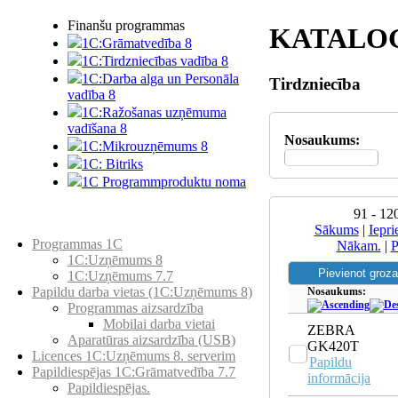
Finanšu programmas
KATALO
1C:Grāmatvedība 8
1C:Tirdzniecības vadība 8
1C:Darba alga un Personāla
Tirdzniecība
vadība 8
1C:Ražošanas uzņēmuma
vadīšana 8
Nosaukums:
1С:Мikrouzņēmums 8
1C: Bitriks
1C Programmproduktu noma
91 - 12
Preču katalogs
Sākums
|
Iepri
Programmas 1C
Nākam.
|
P
1C:Uzņēmums 8
1C:Uzņēmums 7.7
Papildu darba vietas (1C:Uzņēmums 8)
Nosaukums:
Programmas aizsardzība
Mobilai darba vietai
ZEBRA
Aparatūras aizsardzība (USB)
GK420T
Licences 1C:Uzņēmums 8. serverim
Papildu
Papildiespējas 1C:Grāmatvedība 7.7
informācija
Papildiespējas.