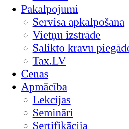
Pakalpojumi
Servisa apkalpošana
Vietņu izstrāde
Salikto kravu piegād
Tax.LV
Cenas
Apmācība
Lekcijas
Semināri
Sertifikācija