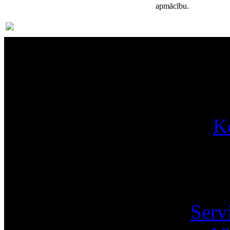
apmācību.
Par
K
Pa
Serv