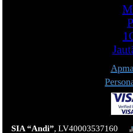
Mū
P
1С
Jaut
Apmak
Persona
SIA “Andi”
, LV40003537160