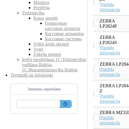
Monitori
Papildu
Perifērija
informācija
Tirdzniecība
Kases aparāti
ZEBRA
Гибридные
LP2824P
кассовые апараты
Кассовые аппараты
ZEBRA
Кассовые системы
LP2824S
Svītru kodu skeneri
Papildu
Svari
informācija
Etiķešu printeri
Ierīču pieslēgšana 1C:Tirdzniecības
ZEBRA LP284
vadīšana Baltijai,
Papildu
1C:Mazumtirdzniecība Baltijai
informācija
Termināli un Infokioski
ZEBRA LP284
Jaunumu saņemšana
Z
Papildu
informācija
ZEBRA MZ32
Papildu
informācija