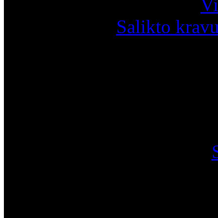
Vi
Salikto krav
I