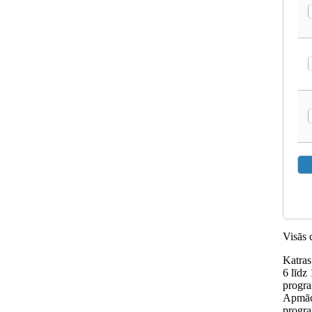
Visās 
Katras
6 līdz
progra
Apmācī
progra