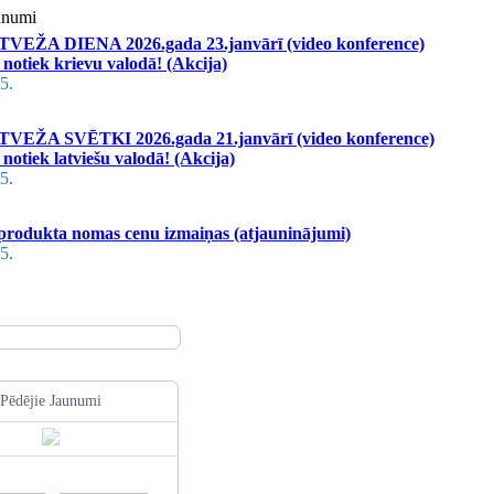
unumi
EŽA DIENA 2026.gada 23.janvārī (video konference)
notiek krievu valodā! (Akcija)
5.
EŽA SVĒTKI 2026.gada 21.janvārī (video konference)
notiek latviešu valodā! (Akcija)
5.
rodukta nomas cenu izmaiņas (atjauninājumi)
5.
Pēdējie Jaunumi