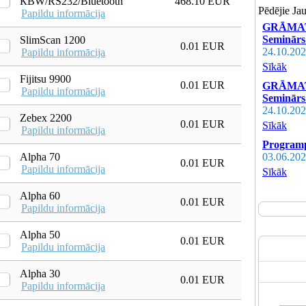
КВW/RS232/Bluetooth
468.10 EUR
Pēdējie Ja
Papildu informācija
GRĀMATV
Seminārs 
SlimScan 1200
0.01 EUR
24.10.202
Papildu informācija
Sīkāk
Fijitsu 9900
0.01 EUR
GRĀMATV
Papildu informācija
Seminārs 
24.10.202
Zebex 2200
0.01 EUR
Sīkāk
Papildu informācija
Programp
Alpha 70
03.06.202
0.01 EUR
Papildu informācija
Sīkāk
Alpha 60
0.01 EUR
Papildu informācija
Alpha 50
0.01 EUR
Papildu informācija
Alpha 30
0.01 EUR
Papildu informācija