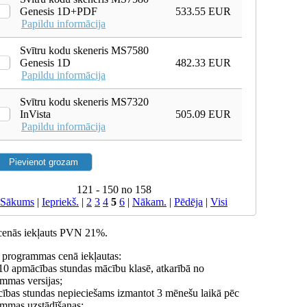
Genesis 1D+PDF
533.55 EUR
Papildu informācija
Svītru kodu skeneris MS7580
Genesis 1D
482.33 EUR
Papildu informācija
Svītru kodu skeneris MS7320
InVista
505.09 EUR
Papildu informācija
121 - 150 no 158
Sākums
|
Iepriekš.
|
2
3
4
5
6
|
Nākam.
|
Pēdēja
|
Visi
cenās iekļauts PVN 21%.
 programmas cenā iekļautas:
 10 apmācības stundas mācību klasē, atkarībā no
mmas versijas;
bas stundas nepieciešams izmantot 3 mēnešu laikā pēc
mmas uzstādīšanas;