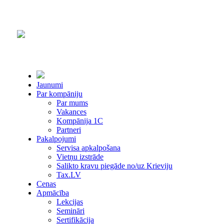
Jaunumi
Par kompāniju
Par mums
Vakances
Kompānija 1С
Partneri
Pakalpojumi
Servisa apkalpošana
Vietņu izstrāde
Salikto kravu piegāde no/uz Krieviju
Tax.LV
Cenas
Apmācība
Lekcijas
Semināri
Sertifikācija