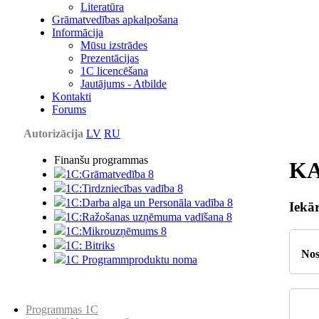
Literatūra
Grāmatvedības apkalpošana
Informācija
Mūsu izstrādes
Prezentācijas
1С licencēšana
Jautājums - Atbilde
Kontakti
Forums
Autorizācija
LV
RU
Finanšu programmas
K
1C:Grāmatvedība 8
1C:Tirdzniecības vadība 8
1C:Darba alga un Personāla vadība 8
Iekār
1C:Ražošanas uzņēmuma vadīšana 8
1С:Мikrouzņēmums 8
1C: Bitriks
No
1C Programmproduktu noma
Preču katalogs
Programmas 1C