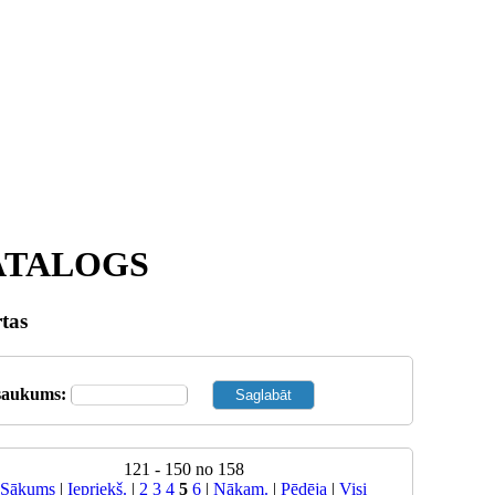
ATALOGS
tas
saukums:
121 - 150 no 158
Sākums
|
Iepriekš.
|
2
3
4
5
6
|
Nākam.
|
Pēdēja
|
Visi