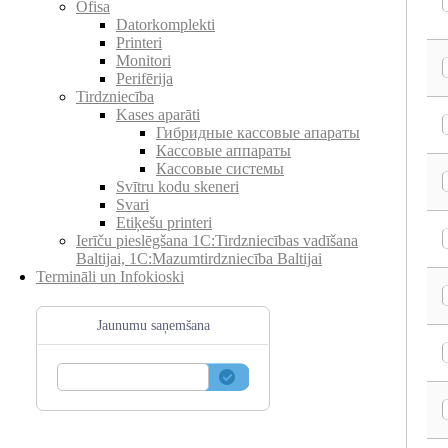
Ofisa
Datorkomplekti
Printeri
Monitori
Perifērija
Tirdzniecība
Kases aparāti
Гибридные кассовые апараты
Кассовые аппараты
Кассовые системы
Svītru kodu skeneri
Svari
Etiķešu printeri
Ierīču pieslēgšana 1C:Tirdzniecības vadīšana
Baltijai, 1C:Mazumtirdzniecība Baltijai
Termināli un Infokioski
Jaunumu saņemšana