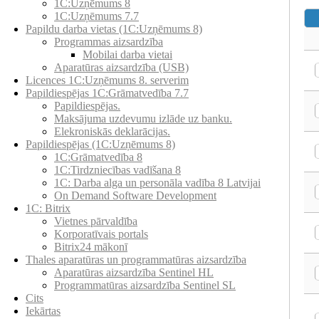
1C:Uzņēmums 8
1C:Uzņēmums 7.7
Papildu darba vietas (1C:Uzņēmums 8)
Programmas aizsardzība
Mobilai darba vietai
Aparatūras aizsardzība (USB)
Licences 1C:Uzņēmums 8. serverim
Papildiespējas 1C:Grāmatvedība 7.7
Papildiespējas.
Maksājuma uzdevumu izlāde uz banku.
Elekroniskās deklarācijas.
Papildiespējas (1C:Uzņēmums 8)
1C:Grāmatvedība 8
1C:Tirdzniecības vadīšana 8
1С: Darba alga un personāla vadība 8 Latvijai
On Demand Software Development
1C: Bitrix
Vietnes pārvaldība
Korporatīvais portals
Bitrix24 mākonī
Thales aparatūras un programmatūras aizsardzība
Aparatūras aizsardzība Sentinel HL
Programmatūras aizsardzība Sentinel SL
Cits
Iekārtas