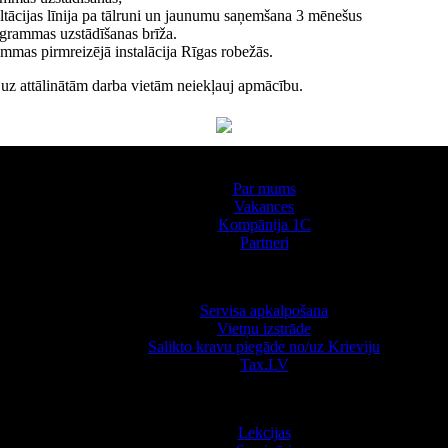
tācijas līnija pa tālruni un jaunumu saņemšana 3 mēnešus
grammas uzstādīšanas brīža.
mmas pirmreizējā instalācija Rīgas robežās.
uz attālinātām darba vietām neiekļauj apmācību.
Par kompāniju
Par mums
Vakances
Kompānija 1С
Partneri
Pakalpojumi
Servisa apkalpošana
Vietņu izstrāde
Salikto kravu piegāde no/uz Krieviju
Tax.LV
Apmācība
Lekcijas