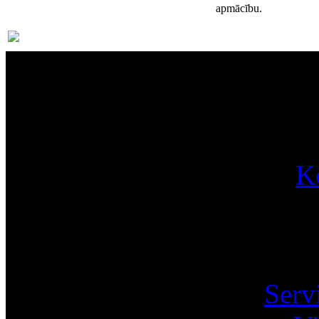
apmācību.
Par
K
Pa
Serv