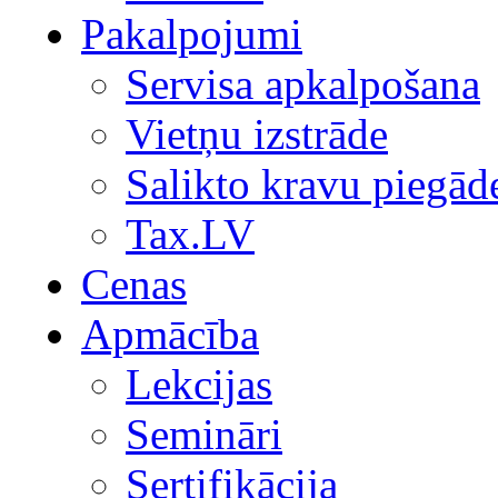
Pakalpojumi
Servisa apkalpošana
Vietņu izstrāde
Salikto kravu piegād
Tax.LV
Cenas
Apmācība
Lekcijas
Semināri
Sertifikācija