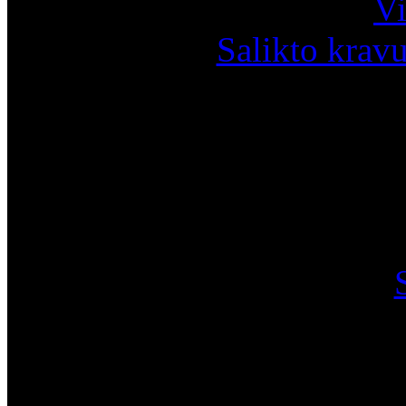
Vi
Salikto krav
I