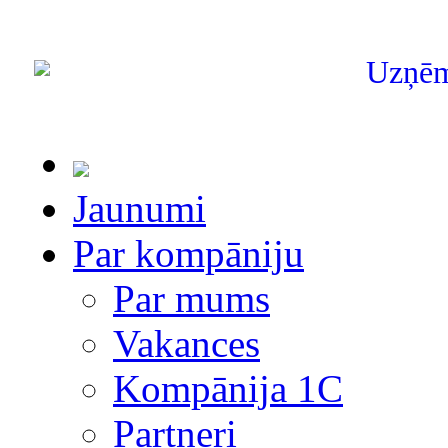
Uzņē
Jaunumi
Par kompāniju
Par mums
Vakances
Kompānija 1С
Partneri