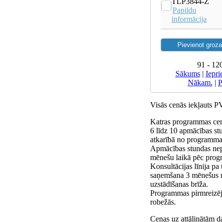
TLP3844-Z
Papildu
informācija
91 - 12
Sākums
|
Iepri
Nākam.
|
P
Visās cenās iekļauts 
Katras programmas cen
6 līdz 10 apmācības st
atkarībā no programmas
Apmācības stundas nep
mēnešu laikā pēc prog
Konsultācijas līnija pa
saņemšana 3 mēnešus
uzstādīšanas brīža.
Programmas pirmreizējā
robežās.
Cenas uz attālinātām d