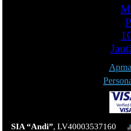
Mū
P
1С
Jaut
Apmak
Persona
SIA “Andi”
, LV40003537160