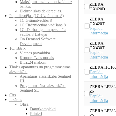
Maksājuma uzdevumu izlāde uz
ZEBRA
banku.
GX420D
Elekroniskās deklarācijas.
Papildiespējas (1C:Uzņēmums 8)
ZEBRA
1C:Grāmatvedība 8
GX420T
1C:Tirdzniecības vadīšana 8
Papildu
1С: Darba alga un personāla
informācija
vadība 8 Latvijai
On Demand Software
ZEBRA
Development
GX430T
1C: Bitrix
Papildu
Vietnes pārvaldība
informācija
Korporatīvais portals
Bitrix24 mākonī
Thales aparatūras un programmatūras
ZEBRA HC10
aizsardzība
Papildu
Aparatūras aizsardzība Sentinel
informācija
HL
Programmatūras aizsardzība
ZEBRA LP282
Sentinel SL
ZP
Cits
Papildu
Iekārtas
informācija
Ofisa
Datorkomplekti
ZEBRA LP282
Printeri
ZS