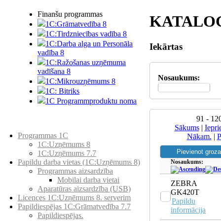
Finanšu programmas
KATALO
1C:Grāmatvedība 8
1C:Tirdzniecības vadība 8
1C:Darba alga un Personāla
Iekārtas
vadība 8
1C:Ražošanas uzņēmuma
vadīšana 8
Nosaukums:
1С:Мikrouzņēmums 8
1C: Bitriks
1C Programmproduktu noma
91 - 12
Preču katalogs
Sākums
|
Iepri
Programmas 1C
Nākam.
|
P
1C:Uzņēmums 8
1C:Uzņēmums 7.7
Papildu darba vietas (1C:Uzņēmums 8)
Nosaukums:
Programmas aizsardzība
Mobilai darba vietai
ZEBRA
Aparatūras aizsardzība (USB)
GK420T
Licences 1C:Uzņēmums 8. serverim
Papildu
Papildiespējas 1C:Grāmatvedība 7.7
informācija
Papildiespējas.