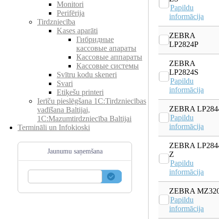
Monitori
Papildu
Perifērija
informācija
Tirdzniecība
Kases aparāti
ZEBRA
Гибридные
LP2824P
кассовые апараты
Кассовые аппараты
ZEBRA
Кассовые системы
LP2824S
Svītru kodu skeneri
Papildu
Svari
informācija
Etiķešu printeri
Ierīču pieslēgšana 1C:Tirdzniecības
ZEBRA LP284
vadīšana Baltijai,
Papildu
1C:Mazumtirdzniecība Baltijai
informācija
Termināli un Infokioski
ZEBRA LP284
Jaunumu saņemšana
Z
Papildu
informācija
ZEBRA MZ32
Papildu
informācija