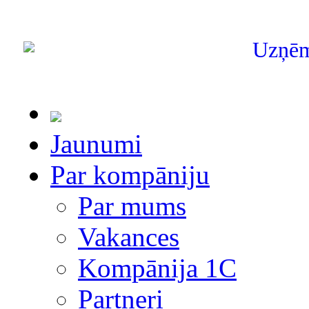
Uzņē
Jaunumi
Par kompāniju
Par mums
Vakances
Kompānija 1С
Partneri