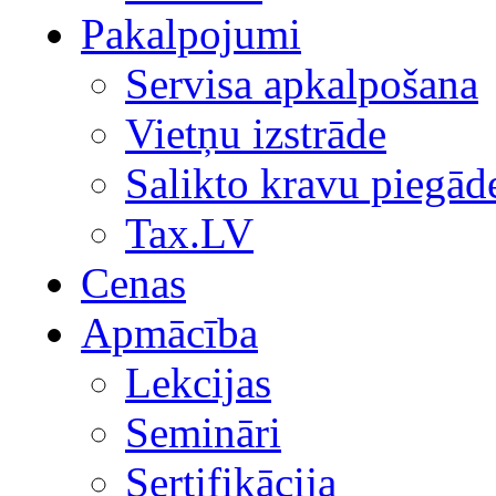
Pakalpojumi
Servisa apkalpošana
Vietņu izstrāde
Salikto kravu piegād
Tax.LV
Cenas
Apmācība
Lekcijas
Semināri
Sertifikācija