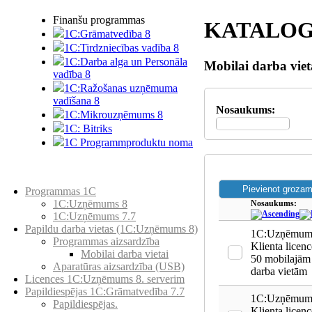
Finanšu programmas
KATALOG
1C:Grāmatvedība 8
1C:Tirdzniecības vadība 8
1C:Darba alga un Personāla
Mobilai darba viet
vadība 8
1C:Ražošanas uzņēmuma
vadīšana 8
Nosaukums:
1С:Мikrouzņēmums 8
1C: Bitriks
1C Programmproduktu noma
Preču katalogs
Programmas 1C
1C:Uzņēmums 8
Nosaukums:
1C:Uzņēmums 7.7
Papildu darba vietas (1C:Uzņēmums 8)
1C:Uzņēmums
Programmas aizsardzība
Klienta licenc
Mobilai darba vietai
50 mobilajām
Aparatūras aizsardzība (USB)
darba vietām
Licences 1C:Uzņēmums 8. serverim
Papildiespējas 1C:Grāmatvedība 7.7
1C:Uzņēmums
Papildiespējas.
Klienta licenc