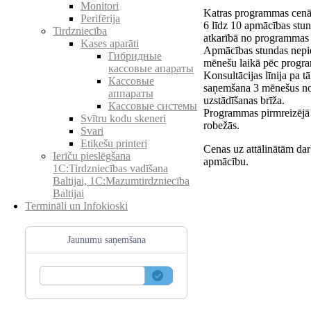
Monitori
Katras programmas cenā 
Perifērija
6 līdz 10 apmācības stu
Tirdzniecība
atkarībā no programmas 
Kases aparāti
Apmācības stundas nepi
Гибридные
mēnešu laikā pēc progra
кассовые апараты
Konsultācijas līnija pa 
Кассовые
saņemšana 3 mēnešus n
аппараты
uzstādīšanas brīža.
Кассовые системы
Programmas pirmreizējā 
Svītru kodu skeneri
robežās.
Svari
Etiķešu printeri
Cenas uz attālinātām dar
Ierīču pieslēgšana
apmācību.
1C:Tirdzniecības vadīšana
Baltijai, 1C:Mazumtirdzniecība
Baltijai
Termināli un Infokioski
Jaunumu saņemšana