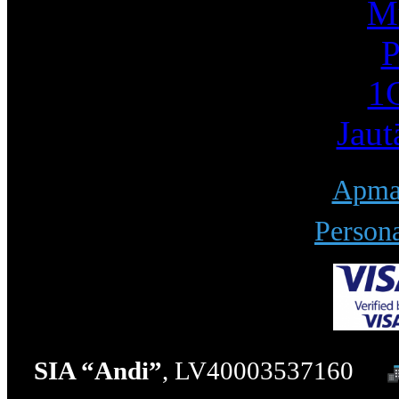
Mū
P
1С
Jaut
Apmak
Persona
SIA “Andi”
, LV40003537160