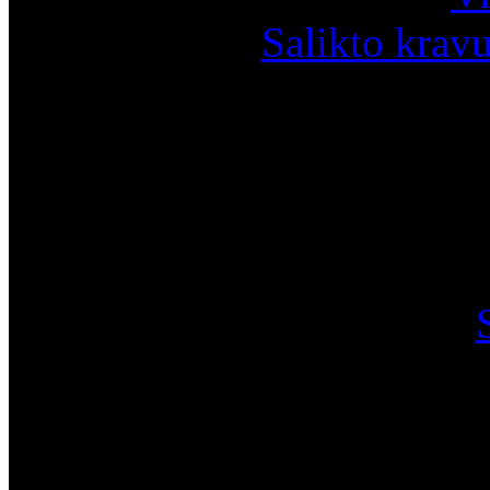
Salikto krav
I