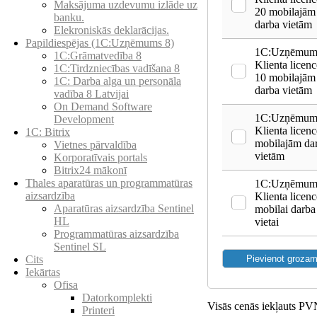
Maksājuma uzdevumu izlāde uz
20 mobilajām
banku.
darba vietām
Elekroniskās deklarācijas.
Papildiespējas (1C:Uzņēmums 8)
1C:Uzņēmums
1C:Grāmatvedība 8
Klienta licenc
1C:Tirdzniecības vadīšana 8
10 mobilajām
1С: Darba alga un personāla
darba vietām
vadība 8 Latvijai
On Demand Software
1C:Uzņēmums
Development
Klienta licenc
1C: Bitrix
mobilajām da
Vietnes pārvaldība
vietām
Korporatīvais portals
Bitrix24 mākonī
Thales aparatūras un programmatūras
1C:Uzņēmums
aizsardzība
Klienta licenc
Aparatūras aizsardzība Sentinel
mobilai darba
HL
vietai
Programmatūras aizsardzība
Sentinel SL
Cits
Iekārtas
Ofisa
Datorkomplekti
Visās cenās iekļauts P
Printeri