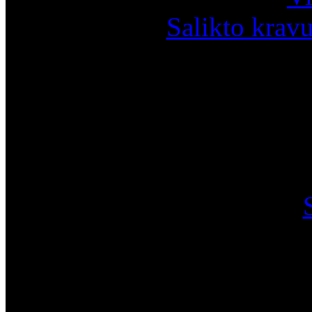
Salikto krav
I