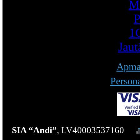
Mū
P
1С
Jaut
Apmak
Persona
SIA “Andi”
, LV40003537160