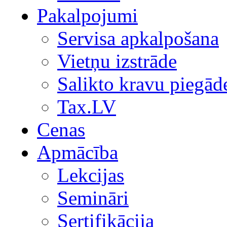
Pakalpojumi
Servisa apkalpošana
Vietņu izstrāde
Salikto kravu piegād
Tax.LV
Cenas
Apmācība
Lekcijas
Semināri
Sertifikācija