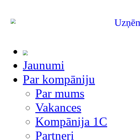
Uzņē
Jaunumi
Par kompāniju
Par mums
Vakances
Kompānija 1С
Partneri