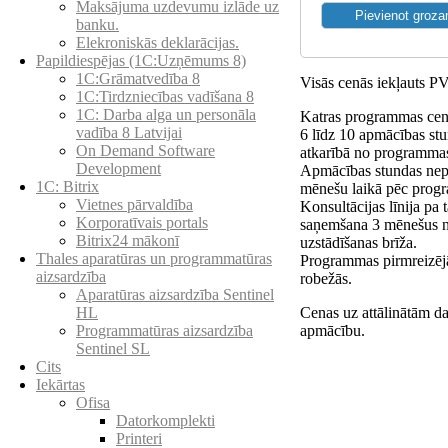
Maksājuma uzdevumu izlāde uz
banku.
Elekroniskās deklarācijas.
Papildiespējas (1C:Uzņēmums 8)
1C:Grāmatvedība 8
Visās cenās iekļauts 
1C:Tirdzniecības vadīšana 8
1С: Darba alga un personāla
Katras programmas cenā
vadība 8 Latvijai
6 līdz 10 apmācības st
On Demand Software
atkarībā no programmas
Development
Apmācības stundas nep
1C: Bitrix
mēnešu laikā pēc prog
Vietnes pārvaldība
Konsultācijas līnija pa
Korporatīvais portals
saņemšana 3 mēnešus 
Bitrix24 mākonī
uzstādīšanas brīža.
Thales aparatūras un programmatūras
Programmas pirmreizējā
aizsardzība
robežās.
Aparatūras aizsardzība Sentinel
Cenas uz attālinātām da
HL
apmācību.
Programmatūras aizsardzība
Sentinel SL
Cits
Iekārtas
Ofisa
Datorkomplekti
Printeri