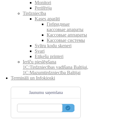
Monitori
Perifērija
Tirdzniecība
Kases aparāti
Гибридные
кассовые апараты
Кассовые аппараты
Кассовые системы
Svītru kodu skeneri
Svari
Etiķešu printeri
Ierīču pieslēgšana
1C:Tirdzniecības vadīšana Baltijai,
1C:Mazumtirdzniecība Baltijai
Termināli un Infokioski
Jaunumu saņemšana