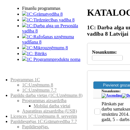
Finanšu programmas
KATALO
1C:Grāmatvedība 8
1C:Tirdzniecības vadība 8
1C:Darba alga un Personāla
1С: Darba alga u
vadība 8
vadība 8 Latvijai
1C:Ražošanas uzņēmuma
vadīšana 8
1С:Мikrouzņēmums 8
Nosaukums:
1C: Bitriks
1C Programmproduktu noma
Preču katalogs
Programmas 1C
1C:Uzņēmums 8
1C:Uzņēmums 7.7
Nosaukums:
Papildu darba vietas (1C:Uzņēmums 8)
Programmas aizsardzība
Pārskats par
Mobilai darba vietai
darbu samaksa
Aparatūras aizsardzība (USB)
struktūru 2014.
Licences 1C:Uzņēmums 8. serverim
gadā, 5 – darbs
Papildiespējas 1C:Grāmatvedība 7.7
Papildiespējas.