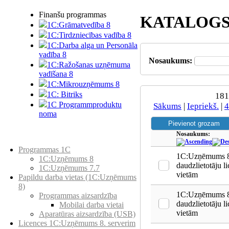
Finanšu programmas
KATALOG
1C:Grāmatvedība 8
1C:Tirdzniecības vadība 8
1C:Darba alga un Personāla
vadība 8
Nosaukums:
1C:Ražošanas uzņēmuma
vadīšana 8
1С:Мikrouzņēmums 8
1C: Bitriks
181
1C Programmproduktu
Sākums
|
Iepriekš.
|
4
noma
Nosaukums:
Preču katalogs
Programmas 1C
1C:Uzņēmums 8
1C:Uzņēmums 8
daudzlietotāju l
1C:Uzņēmums 7.7
vietām
Papildu darba vietas (1C:Uzņēmums
8)
1C:Uzņēmums 8
Programmas aizsardzība
daudzlietotāju l
Mobilai darba vietai
vietām
Aparatūras aizsardzība (USB)
Licences 1C:Uzņēmums 8. serverim