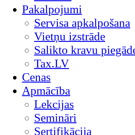
Pakalpojumi
Servisa apkalpošana
Vietņu izstrāde
Salikto kravu piegād
Tax.LV
Cenas
Apmācība
Lekcijas
Semināri
Sertifikācija