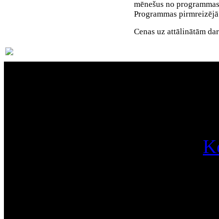
mēnešus no programmas 
Programmas pirmreizējā 
Cenas uz attālinātām da
Par
K
Pa