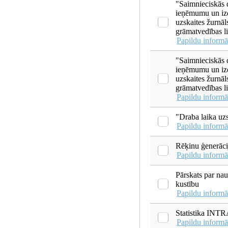
"Saimnieciskās 
ieņēmumu un i
uzskaites žurnāl
grāmatvedības li
Papildu informā
"Saimnieciskās 
ieņēmumu un i
uzskaites žurnāl
grāmatvedības li
Papildu informā
"Draba laika uz
Papildu informā
Rēķinu ģenerāci
Papildu informā
Pārskats par nau
kustību
Papildu informā
Statistika IN
Papildu informā