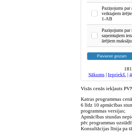
Paziņojums par 
veiktajiem ārēj
1-AB
Paziņojums par
saņemtajiem ien
ārējiem maksāj
181
Sākums
|
Iepriekš.
|
4
Visās cenās iekļauts PV
Katras programmas cenā 
6 līdz 10 apmācības stun
programmas versijas;
Apmācības stundas nepi
pēc programmas uzstādī
Konsultācijas līnija pa