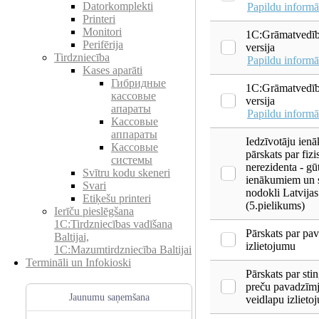
Datorkomplekti
Papildu informā
Printeri
Monitori
1C:Grāmatvedība
Perifērija
versija
Tirdzniecība
Papildu informā
Kases aparāti
Гибридные
1C:Grāmatvedī
кассовые
versija
апараты
Papildu informā
Кассовые
аппараты
Iedzīvotāju ien
Кассовые
pārskats par fiz
системы
nerezidenta - gū
Svītru kodu skeneri
ienākumiem un 
Svari
nodokli Latvija
Etiķešu printeri
(5.pielikums)
Ierīču pieslēgšana
1C:Tirdzniecības vadīšana
Pārskats par pa
Baltijai,
izlietojumu
1C:Mazumtirdzniecība Baltijai
Termināli un Infokioski
Pārskats par sti
preču pavadzīmj
Jaunumu saņemšana
veidlapu izlieto