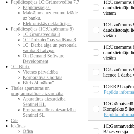
Papildiespējas 1C:Grāmatvedība 7.7
1C:Uzņēmums 8
Papildiespējas.
daudzlietotāju l
Maksājuma uzdevumu izlāde
vietām
uz banku.
Elekroniskās deklarācijas.
1C:Uzņēmums 8
Papildiespējas (1C:Uzņēmums 8)
daudzlietotāju l
1C:Grāmatvedība 8
vietām
1C:Tirdzniecības vadīšana 8
1С: Darba alga un personāla
1C:Uzņēmums 8
vadība 8 Latvijai
daudzlietotāju l
On Demand Software
vietām
Development
1C: Bitrix
1C:Uzņēmums 8
Vietnes pārvaldība
licence 1 darba v
Korporatīvais portals
Bitrix24 mākonī
1C:ERP Uzņēmu
Thales aparatūras un
Papildu informā
programmatūras aizsardzība
Aparatūras aizsardzība
1C:Grāmatvedība
Sentinel HL
Komplekts 5 lie
Programmatūras aizsardzība
Papildu informā
Sentinel SL
Cits
Iekārtas
1C:Grāmatvedība
Ofisa
Bāzes versija