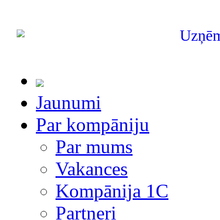
Uzņē
Jaunumi
Par kompāniju
Par mums
Vakances
Kompānija 1С
Partneri