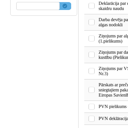
Deklarācija par
skaidru naudu
Darba devēja pa
algas nodokli
Ziņojums par al
(1.pielikums)
Ziņojums par d
kustību (Pieliku
Ziņojums par V
Nr.3)
Pārskats ar pre
sniegtajiem pa
Eiropas Savienīb
PVN pielikums
PVN deklāracij