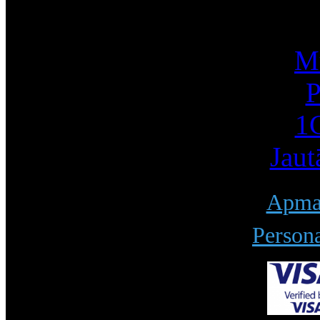
I
Mū
P
1С
Jaut
Apmak
Persona