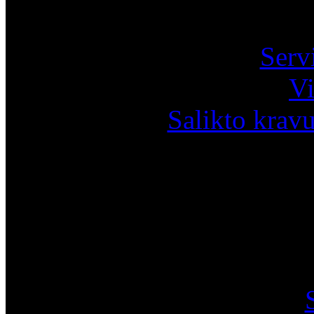
Pa
Serv
Vi
Salikto krav