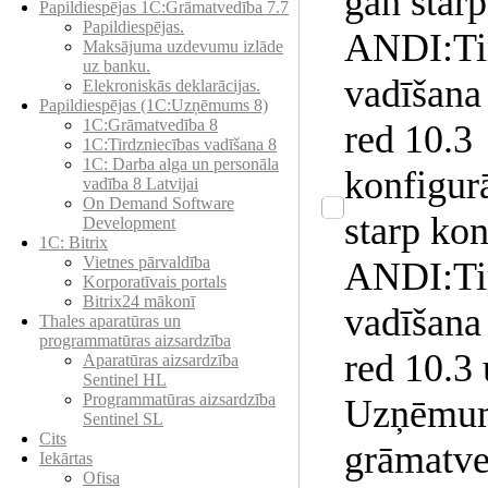
gan star
Papildiespējas 1C:Grāmatvedība 7.7
Papildiespējas.
ANDI:Tir
Maksājuma uzdevumu izlāde
uz banku.
vadīšana 
Elekroniskās deklarācijas.
Papildiespējas (1C:Uzņēmums 8)
1C:Grāmatvedība 8
red 10.3
1C:Tirdzniecības vadīšana 8
1С: Darba alga un personāla
konfigur
vadība 8 Latvijai
On Demand Software
starp kon
Development
1C: Bitrix
Vietnes pārvaldība
ANDI:Tir
Korporatīvais portals
Bitrix24 mākonī
vadīšana 
Thales aparatūras un
programmatūras aizsardzība
red 10.3
Aparatūras aizsardzība
Sentinel HL
Programmatūras aizsardzība
Uzņēmu
Sentinel SL
Cits
grāmatve
Iekārtas
Ofisa