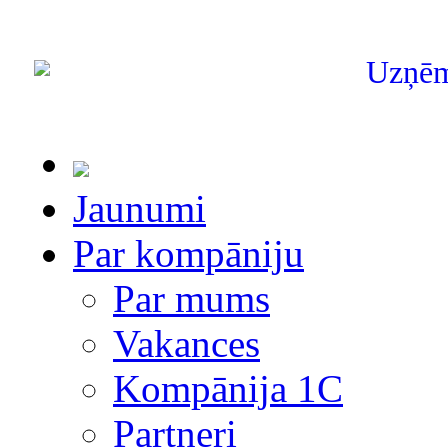
Uzņē
Jaunumi
Par kompāniju
Par mums
Vakances
Kompānija 1С
Partneri