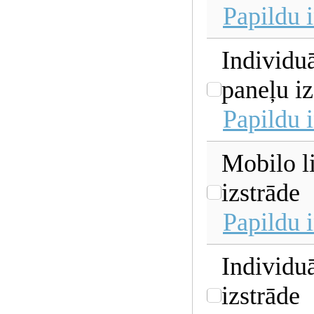
Papildu 
Individu
paneļu iz
Papildu 
Mobilo l
izstrāde
Papildu 
Individuā
izstrāde