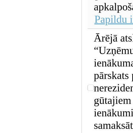
apkalpoš
Papildu 
Ārējā ats
“Uzņēm
ienākum
pārskats 
nerezide
gūtajiem
ienākum
samaksāt