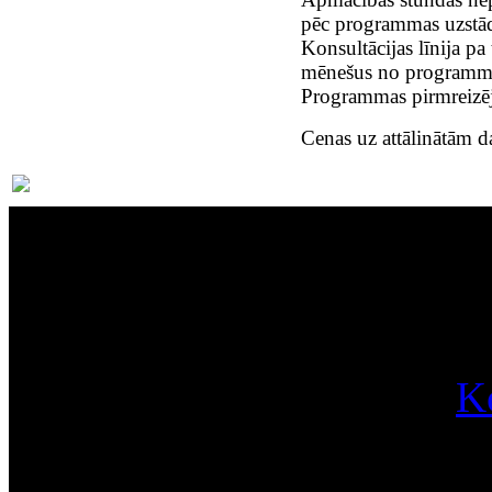
pēc programmas uzstād
Konsultācijas līnija p
mēnešus no programmas
Programmas pirmreizējā
Cenas uz attālinātām d
Par
K