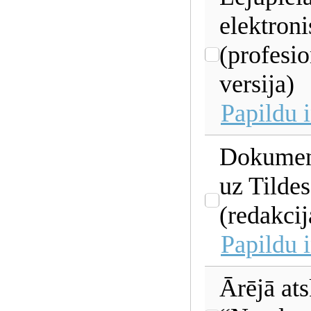
elektron
(profesio
versija)
Papildu 
Dokumen
uz Tilde
(redakcij
Papildu 
Ārējā ats