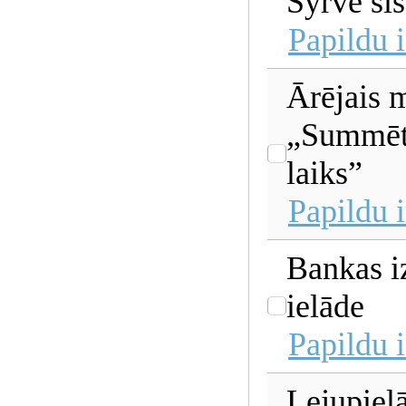
Syrve si
Papildu 
Ārējais 
„Summēt
laiks”
Papildu 
Bankas i
ielāde
Papildu 
Lejupielā