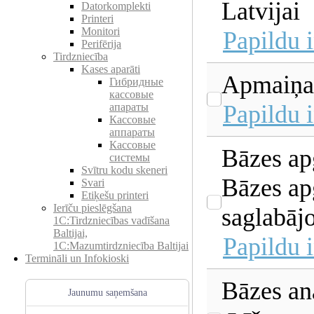
Latvijai
Datorkomplekti
Printeri
Monitori
Papildu 
Perifērija
Tirdzniecība
Kases aparāti
Apmaiņa 
Гибридные
кассовые
Papildu 
апараты
Кассовые
аппараты
Кассовые
Bāzes ap
системы
Svītru kodu skeneri
Bāzes ap
Svari
Etiķešu printeri
Ierīču pieslēgšana
saglabājo
1C:Tirdzniecības vadīšana
Baltijai,
Papildu 
1C:Mazumtirdzniecība Baltijai
Termināli un Infokioski
Bāzes an
Jaunumu saņemšana