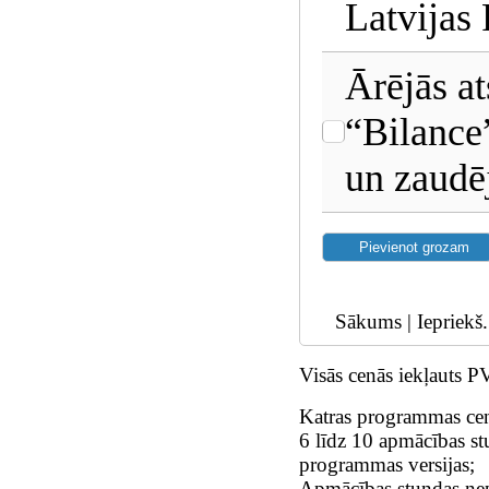
Latvijas
Ārējās at
“Bilance
un zaud
Sākums | Iepriekš.
Visās cenās iekļauts 
Katras programmas cen
6 līdz 10 apmācības st
programmas versijas;
Apmācības stundas nep