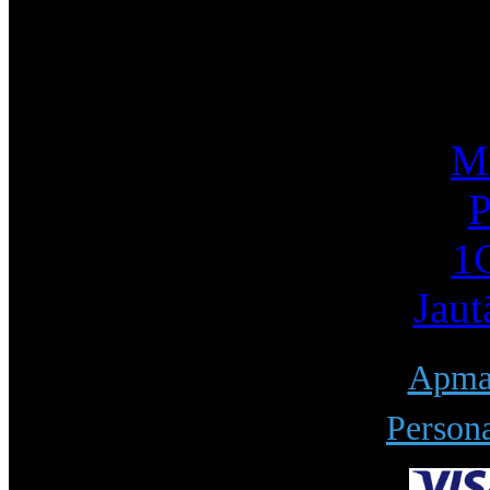
I
Mū
P
1С
Jaut
Apmak
Persona