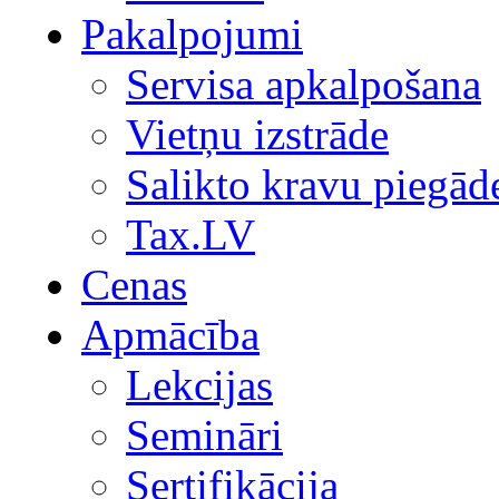
Pakalpojumi
Servisa apkalpošana
Vietņu izstrāde
Salikto kravu piegād
Tax.LV
Cenas
Apmācība
Lekcijas
Semināri
Sertifikācija