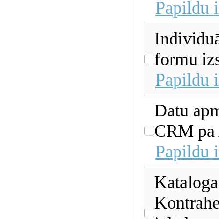
Papildu 
Individu
formu iz
Papildu 
Datu apm
CRM pa 
Papildu 
Kataloga
Kontrahe