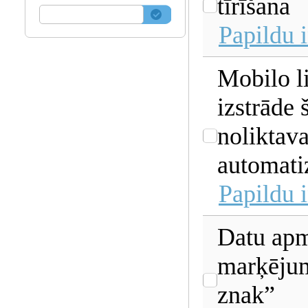
tīrīšana
Papildu 
Mobilo l
izstrāde 
noliktav
automatiz
Papildu 
Datu apm
marķējum
znak”