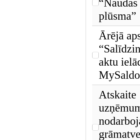
“Naudas 
plūsma”
Ārējā ap
“Salīdzi
aktu ielā
MySaldo
Atskaite
uzņēmum
nodarboj
grāmatve