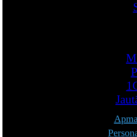
I
Mū
P
1С
Jaut
Apmak
Persona