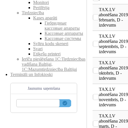
Monitori
Perifērija
TAX.LV
Tirdzniecība
abonēšana 2019
Kases aparāti
februaris, D -
Гибридные
izdevums
кассовые апараты
Кассовые аппараты
TAX.LV
Кассовые системы
abonēšana 2019
Svītru kodu skeneri
septembris, D -
Svari
izdevums
Etiķešu printeri
Ierīču pieslēgšana 1C:Tirdzniecības
TAX.LV
vadīšana Baltijai,
abonēšana 2019
1C:Mazumtirdzniecība Baltijai
oktobris, D -
Termināli un Infokioski
izdevums
Jaunumu saņemšana
TAX.LV
abonēšana 2019
novembris, D -
izdevums
TAX.LV
abonēšana 2019
marts, D -