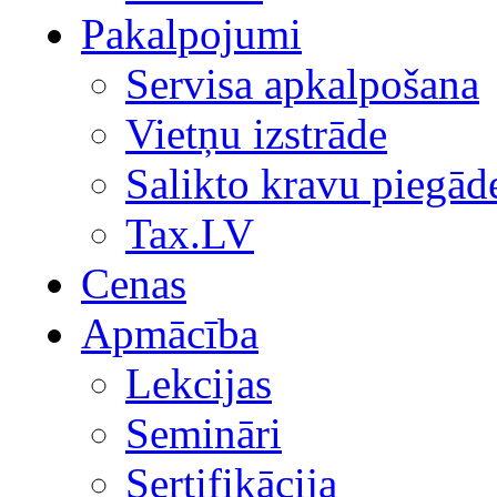
Pakalpojumi
Servisa apkalpošana
Vietņu izstrāde
Salikto kravu piegād
Tax.LV
Cenas
Apmācība
Lekcijas
Semināri
Sertifikācija