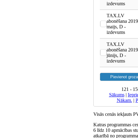
izdevums
TAX.LV
abonēšana 2019
maijs, D -
izdevums
TAX.LV
abonēšana 2019
jūnijs, D -
izdevums
121 - 15
Sākums
|
Iepri
Nākam.
|
P
Visās cenās iekļauts 
Katras programmas cen
6 līdz 10 apmācības st
atkarībā no programmas