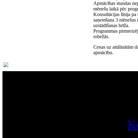
Apmācības stundas nep
mēnešu laikā pēc prog
Konsultācijas līnija pa
saņemšana 3 mēnešus
uzstādīšanas brīža.
Programmas pirmreizējā
robežās.
Cenas uz attālinātām d
apmācību.
Par
K