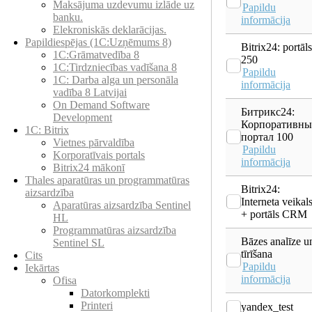
Maksājuma uzdevumu izlāde uz
Papildu
banku.
informācija
Elekroniskās deklarācijas.
Papildiespējas (1C:Uzņēmums 8)
Bitrix24: portāls
1C:Grāmatvedība 8
250
1C:Tirdzniecības vadīšana 8
Papildu
1С: Darba alga un personāla
informācija
vadība 8 Latvijai
On Demand Software
Битрикс24:
Development
Корпоративн
1C: Bitrix
портал 100
Vietnes pārvaldība
Papildu
Korporatīvais portals
informācija
Bitrix24 mākonī
Thales aparatūras un programmatūras
Bitrix24:
aizsardzība
Interneta veikal
Aparatūras aizsardzība Sentinel
+ portāls CRM
HL
Programmatūras aizsardzība
Bāzes analīze u
Sentinel SL
tīrīšana
Cits
Papildu
Iekārtas
informācija
Ofisa
Datorkomplekti
Printeri
yandex_test