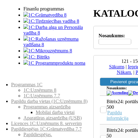
Finanšu programmas
KATALO
1C:Grāmatvedība 8
1C:Tirdzniecības vadība 8
1C:Darba alga un Personāla
vadība 8
Nosaukums:
1C:Ražošanas uzņēmuma
vadīšana 8
1С:Мikrouzņēmums 8
1C: Bitriks
121 - 15
1C Programmproduktu noma
Sākums
|
Iepri
Nākam.
|
P
Preču katalogs
Programmas 1C
Nosaukums:
1C:Uzņēmums 8
1C:Uzņēmums 7.7
Papildu darba vietas (1C:Uzņēmums 8)
Bitrix24: portāls
Programmas aizsardzība
500
Mobilai darba vietai
Papildu
Aparatūras aizsardzība (USB)
informācija
Licences 1C:Uzņēmums 8. serverim
Papildiespējas 1C:Grāmatvedība 7.7
Bitrix24: portāls
Papildiespējas.
50