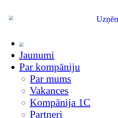
Uzņē
Jaunumi
Par kompāniju
Par mums
Vakances
Kompānija 1С
Partneri