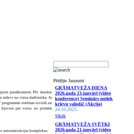
Pēdējie Jaunumi
GRĀMATVEŽA DIENA
nālajiem panākumiem. Pēc daudzu
2026.gada 23.janvārī (video
u atdevi no viena darbinieka. Ar
konference) Seminārs notiek
” programmu sistēmas izveidi un
krievu valodā! (Akcija)
r kļuvusi par vienu no pirmām
24.10.2025.
Sīkāk
GRĀMATVEŽA SVĒTKI
2026.gada 21.janvārī (video
es automatizācijas komplekso