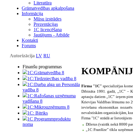
Literatūra
Grāmatvedības apkalpošana
Informācija
Mūsu izstrādes
Prezentācijas
1С licencēšana
Jautājums - Atbilde
Kontakti
Forums
Autorizācija
LV
RU
Finanšu programmas
KOMPĀNIJ
1C:Grāmatvedība 8
1C:Tirdzniecības vadība 8
1C:Darba alga un Personāla
Firma "1C"
specializējas komer
vadība 8
Dibināta 1991. gadā, „1C” – Kr
1C:Ražošanas uzņēmuma
aptauju datiem „1C” ieņem pirmo
vadīšana 8
Krievijas Valdības lēmumu no 2
1С:Мikrouzņēmums 8
ieviešanu ekonomikas nozarēs
nevalstiskām organizācijām, ku
1C: Bitriks
Firma "1C" strādā ar lietotājiem
1C Programmproduktu
noma
Dīlerus (vairāk nekā 8000 pas
„1С:Franšīze” tīkla uzņēmum