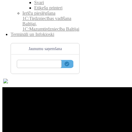
Svari
Etiķešu printeri
Ierīču pieslēgšana
1C:Tirdzniecības vadīšana
Baltijai,
1C:Mazumtirdzniecība Baltijai
Termināli un Infokioski
Jaunumu saņemšana