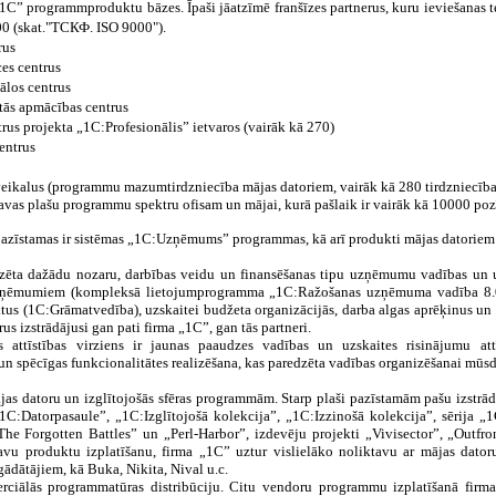
C” programmproduktu bāzes. Īpaši jāatzīmē franšīzes partnerus, kuru ieviešanas te
00 (skat."ТСКФ. ISO 9000").
rus
es centrus
ālos centrus
tās apmācības centrus
trus projekta „1C:Profesionālis” ietvaros (vairāk kā 270)
centrus
eikalus (programmu mazumtirdzniecība mājas datoriem, vairāk kā 280 tirdzniecības
avas plašu programmu spektru ofisam un mājai, kurā pašlaik ir vairāk kā 10000 pozī
pazīstamas ir sistēmas „1C:Uzņēmums” programmas, kā arī produkti mājas datoriem u
ta dažādu nozaru, darbības veidu un finansēšanas tipu uzņēmumu vadības un uzs
 uzņēmumiem (kompleksā lietojumprogramma „1C:Ražošanas uzņēmuma vadība 8.0
tus (1C:Grāmatvedība), uzskaitei budžeta organizācijās, darba algas aprēķinus un
us izstrādājusi gan pati firma „1C”, gan tās partneri.
 attīstības virziens ir jaunas paaudzes vadības un uzskaites risinājumu at
un spēcīgas funkcionalitātes realizēšana, kas paredzēta vadības organizēšanai m
jas datoru un izglītojošās sfēras programmām. Starp plaši pazīstamām pašu izstr
1C:Datorpasaule”, „1C:Izglītojošā kolekcija”, „1C:Izzinošā kolekcija”, sērija „
he Forgotten Battles” un „Perl-Harbor”, izdevēju projekti „Vivisector”, „Outfro
savu produktu izplatīšanu, firma „1C” uztur vislielāko noliktavu ar mājas dato
egādātājiem, kā Buka, Nikita, Nival u.c.
erciālās programmatūras distribūciju. Citu vendoru programmu izplatīšanā firma