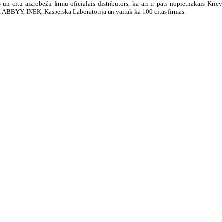
un citu aizrobežu firmu oficiālais distributors, kā arī ir pats nopietnākais Kri
, ABBYY, INEK, Kasperska Laboratorija un vairāk kā 100 citas firmas.