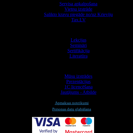
Servisa apkalpošana
Vietņu izstrāde
Salikto kravu piegāde no/uz Krieviju
Tax.LV
Apmācība
Lekcijas
Semināri
Sertifikācija
Literatūra
Informācija
Mūsu izstrādes
Prezentācijas
1С licencēšana
Jautājums - Atbilde
Apmaksas noteikumi
Personas datu glabāšana