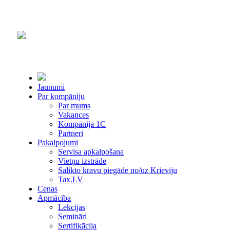
Jaunumi
Par kompāniju
Par mums
Vakances
Kompānija 1С
Partneri
Pakalpojumi
Servisa apkalpošana
Vietņu izstrāde
Salikto kravu piegāde no/uz Krieviju
Tax.LV
Cenas
Apmācība
Lekcijas
Semināri
Sertifikācija