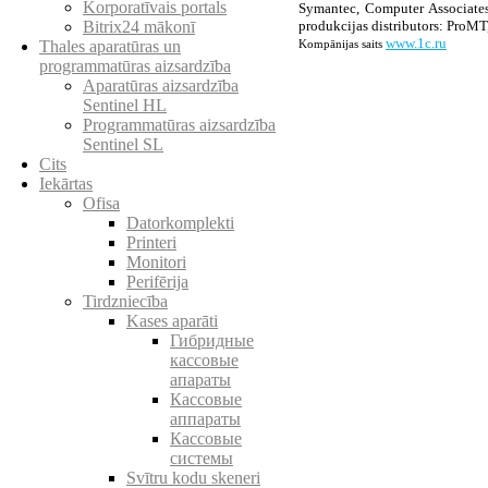
Korporatīvais portals
Symantec, Computer Associates 
produkcijas distributors: ProMT
Bitrix24 mākonī
www.1c.ru
Kompānijas saits
Thales aparatūras un
programmatūras aizsardzība
Aparatūras aizsardzība
Sentinel HL
Programmatūras aizsardzība
Sentinel SL
Cits
Iekārtas
Ofisa
Datorkomplekti
Printeri
Monitori
Perifērija
Tirdzniecība
Kases aparāti
Гибридные
кассовые
апараты
Кассовые
аппараты
Кассовые
системы
Svītru kodu skeneri