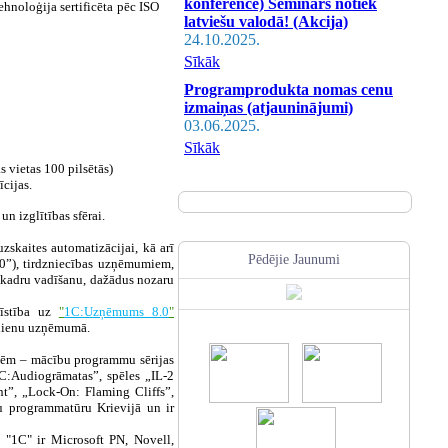
konference) Seminārs notiek
hnoloģija sertificēta pēc ISO
latviešu valodā! (Akcija)
24.10.2025.
Sīkāk
Programprodukta nomas cenu
izmaiņas (atjauninājumi)
03.06.2025.
Sīkāk
 vietas 100 pilsētās)
cijas.
n izglītības sfērai.
kaites automatizācijai, kā arī
Pēdējie Jaunumi
”), tirdzniecības uzņēmumiem,
 kadru vadīšanu, dažādus nozaru
tīstība uz
"
1C:Uzņēmums 8.0
"
ūsdienu uzņēmumā.
ādēm – mācību programmu sērijas
1C:Audiogrāmatas”, spēles „IL-2
nt”, „Lock-On: Flaming Cliffs”,
ru programmatūru Krievijā un ir
 "1C" ir Microsoft PN, Novell,