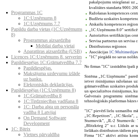
pakalpojumu sniegšanai uz „1
Preču katalogs
kvalitātes standarta 9001:20
Programmas 1C
Ražošanas kompetences cent
1C:Uzņēmums 8
Budžeta uzskaites kompetenc
1C:Uzņēmums 7.7
Atskaišu kompetences reģion
Papildu darba vietas (1C:Uzņēmums
„1C:Uzņēmums 8.0” sertificē
8)
Аutorizētos sertifikācijas cen
Programmas aizsardzība
Servisa partnerus un servisa 
Mobilai darba vietai
Distributorus reģionos
Aparatūras aizsardzība (USB)
Asociācijas
1С:Мultimedija
v
Licences 1C:Uzņēmums 8. serverim
"1C" piegādā no savas nolikt
Papildiespējas 1C:Grāmatvedība 7.7
No firmas "1C" izstrādēm īpaši 
Papildiespējas.
Maksājuma uzdevumu izlāde
Sistēma „1C:Uzņēmums” paredzē
uz banku.
ietver risinājumus ražošanas
Elekroniskās deklarācijas.
grāmatvedības uzskaites produk
Papildiespējas (1C:Uzņēmums 8)
un specializētos risinājumus, kur
1C:Grāmatvedība 8
Galvenais programmu sistēmas
tehnoloģiskās platformas bāzes 
1C:Tirdzniecības vadīšana 8
1С: Darba alga un personāla
"1C" pievērš lielu uzmanību mā
vadība 8 Latvijai
„1C:Repetitors”, „1C:Skola”, „
On Demand Software
Sturmovik”, „IL-2 Sturmovik: T
Development
„Blitzkrieg 2” u.c. Līdzās ar 
1C: Bitrix
lielākais distributors tādiem pi
Vietnes pārvaldība
Firma “1C” aktīvi attīsta kom