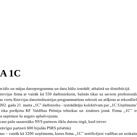
A 1C
ciālo un mājas datorprogrammu un datu bāžu izstrādē, atbalstā un distribūcijā.
ievijas firma ar vairāk kā 550 darbiniekiem, balstās tikai uz saviem profesio
 vietu Krievijas datorindrustrijas programmatūras sektorā un atšķiras ar rekordliel
002. gada 21. marta „1C” darbinieku - izstrādātāju kolektīvam par „1C:Uzņēmums
 tika piešķirta KF Valdības Prēmija tehnikas un zinātnes jomā. Firma „1C” i
ra saņēmusi šo augsto apbalvojumu.
 caur pašu sazarotāko NVS partneru tīklu datoru tirgū, kurš ietver:
tāvīgie partneri 600 bijušās PSRS pilsētās)
us – vairāk kā 3200 uzņēmumu, kurus firma „1C” sertificējusi vadības un uzskait