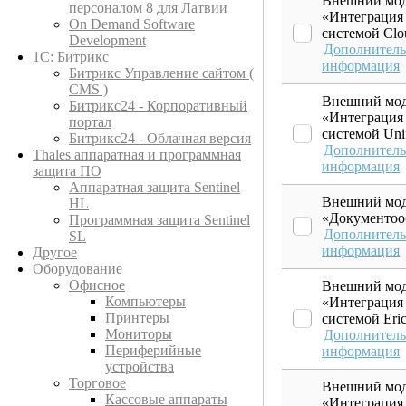
Внешний мод
персоналом 8 для Латвии
«Интеграция
On Demand Software
системой Clo
Development
Дополнитель
1С: Битрикс
информация
Битрикс Управление сайтом (
CMS )
Внешний мод
Битрикс24 - Корпоративный
«Интеграция
портал
системой Unif
Битрикс24 - Облачная версия
Дополнитель
Thales аппаратная и программная
информация
защита ПО
Аппаратная защита Sentinel
Внешний мод
HL
«Документоо
Программная защита Sentinel
Дополнитель
SL
информация
Другое
Оборудование
Офисное
Внешний мод
Компьютеры
«Интеграция
Принтеры
системой Eric
Мониторы
Дополнитель
Периферийные
информация
устройства
Торговое
Внешний мод
Кассовые аппараты
«Интеграция