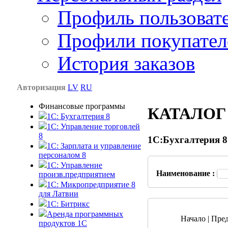
Профиль пользоват
Профили покупател
История заказов
Авторизация
LV
RU
Финансовые программы
КАТАЛОГ
1С: Бухгалтерия 8
1C: Управление торговлей
8
1С:Бухгалтерия 8
1C: Зарплата и управление
персоналом 8
1C: Управление
Наименование :
произв.предприятием
1С: Микропредприятие 8
для Латвии
1C: Битрикс
Аренда программных
Начало | Пред
продуктов 1С