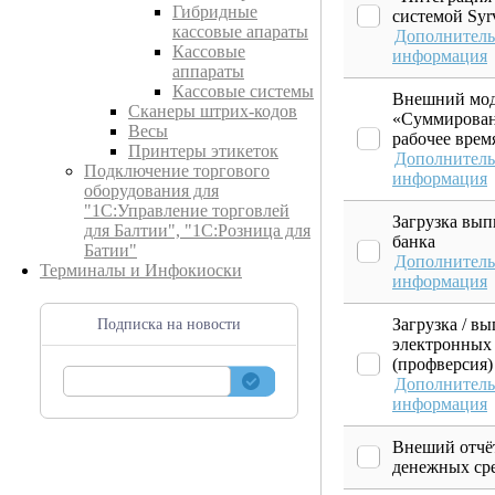
Гибридные
системой Syr
кассовые апараты
Дополнитель
Кассовые
информация
аппараты
Кассовые системы
Внешний мод
Сканеры штрих-кодов
«Суммирова
Весы
рабочее врем
Принтеры этикеток
Дополнитель
Подключение торгового
информация
оборудования для
"1С:Управление торговлей
Загрузка вып
для Балтии", "1С:Розница для
банка
Батии"
Дополнитель
Терминалы и Инфокиоски
информация
Загрузка / вы
Подписка на новости
электронных 
(профверсия)
Дополнитель
информация
Внеший отчё
денежных ср