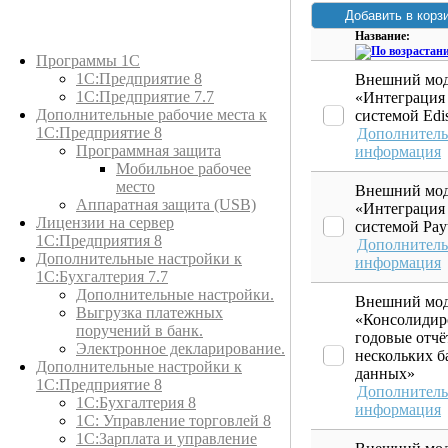
Название:
Каталог товаров
Программы 1С
1С:Предприятие 8
Внешний мод
1С:Предприятие 7.7
«Интеграция
Дополнительные рабочие места к
системой Edis
1С:Предприятие 8
Дополнитель
Программная защита
информация
Мобильное рабочее
место
Внешний мод
Аппаратная защита (USB)
«Интеграция
Лицензии на сервер
системой Pay
1С:Предприятия 8
Дополнитель
Дополнительные настройки к
информация
1С:Бухгалтерия 7.7
Дополнительные настройки.
Внешний мод
Выгрузка платежных
«Консолидир
поручений в банк.
годовые отчё
Электронное декларирование.
нескольких б
Дополнительные настройки к
данных»
1С:Предприятие 8
Дополнитель
1С:Бухгалтерия 8
информация
1C: Управление торговлей 8
1С:Зарплата и управление