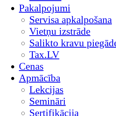
Pakalpojumi
Servisa apkalpošana
Vietņu izstrāde
Salikto kravu piegād
Tax.LV
Cenas
Apmācība
Lekcijas
Semināri
Sertifikācija