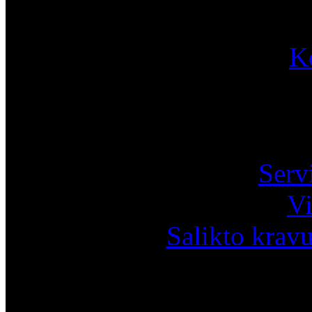
K
Pa
Serv
Vi
Salikto krav