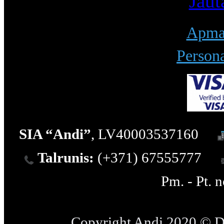
Jaut
Apmak
Persona
SIA “Andi”
, LV40003537160
Talrunis:
(+371) 67555777
Pm. - Pt. 
Copyright Andi 2020 © 