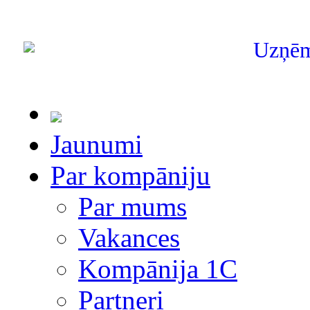
Uzņē
Jaunumi
Par kompāniju
Par mums
Vakances
Kompānija 1С
Partneri