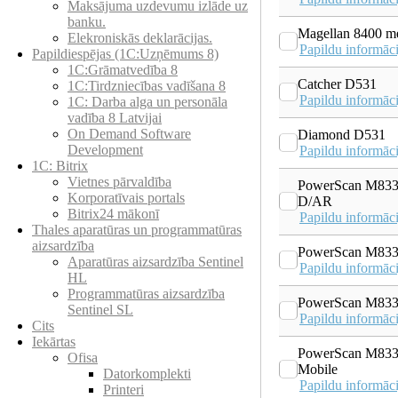
Maksājuma uzdevumu izlāde uz
banku.
Magellan 8400 m
Elekroniskās deklarācijas.
Papildu informāci
Papildiespējas (1C:Uzņēmums 8)
1C:Grāmatvedība 8
Catcher D531
1C:Tirdzniecības vadīšana 8
Papildu informāci
1С: Darba alga un personāla
vadība 8 Latvijai
On Demand Software
Diamond D531
Development
Papildu informāci
1C: Bitrix
Vietnes pārvaldība
PowerScan M83
Korporatīvais portals
D/AR
Bitrix24 mākonī
Papildu informāci
Thales aparatūras un programmatūras
aizsardzība
PowerScan M83
Aparatūras aizsardzība Sentinel
Papildu informāci
HL
Programmatūras aizsardzība
PowerScan M83
Sentinel SL
Papildu informāci
Cits
Iekārtas
PowerScan M83
Ofisa
Mobile
Datorkomplekti
Papildu informāci
Printeri