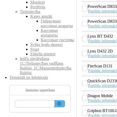
Monitori
PowerScan D83
Perifērija
Papildu informāci
Tirdzniecība
Kases aparāti
Гибридные
PowerScan D833
кассовые апараты
Papildu informāci
Кассовые
аппараты
Lynx BT D432
Кассовые системы
Papildu informāci
Svītru kodu skeneri
Svari
Lynx D432 2D
Etiķešu printeri
Papildu informāci
Ierīču pieslēgšana
1C:Tirdzniecības vadīšana
FireScan D131
Baltijai, 1C:Mazumtirdzniecība
Papildu informāci
Baltijai
Termināli un Infokioski
QuickScan D233
Papildu informāci
Jaunumu saņemšana
Dragon Mobile
Papildu informāci
Griphon BT100
Papildu informāci