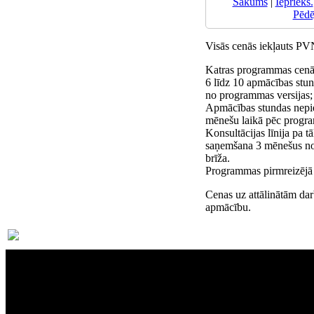
Sākums
|
Iepriekš.
Pēdē
Visās cenās iekļauts P
Katras programmas cenā 
6 līdz 10 apmācības stun
no programmas versijas;
Apmācības stundas nepi
mēnešu laikā pēc progra
Konsultācijas līnija pa 
saņemšana 3 mēnešus no
brīža.
Programmas pirmreizējā i
Cenas uz attālinātām dar
apmācību.
Par