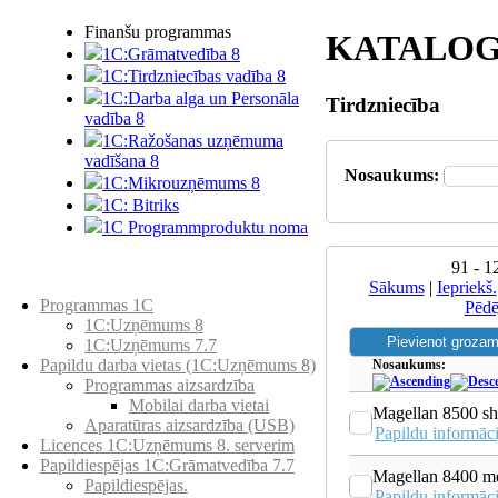
Finanšu programmas
KATALOG
1C:Grāmatvedība 8
1C:Tirdzniecības vadība 8
1C:Darba alga un Personāla
Tirdzniecība
vadība 8
1C:Ražošanas uzņēmuma
vadīšana 8
Nosaukums:
1С:Мikrouzņēmums 8
1C: Bitriks
1C Programmproduktu noma
91 - 1
Preču katalogs
Sākums
|
Iepriekš.
Programmas 1C
Pēdē
1C:Uzņēmums 8
1C:Uzņēmums 7.7
Papildu darba vietas (1C:Uzņēmums 8)
Nosaukums:
Programmas aizsardzība
Mobilai darba vietai
Magellan 8500 sh
Aparatūras aizsardzība (USB)
Papildu informāci
Licences 1C:Uzņēmums 8. serverim
Papildiespējas 1C:Grāmatvedība 7.7
Magellan 8400 m
Papildiespējas.
Papildu informāci